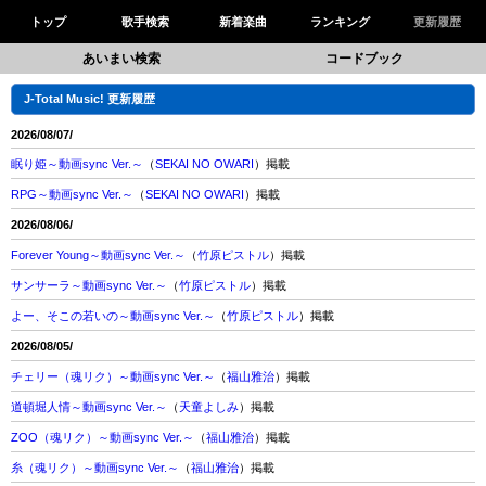
トップ
歌手検索
新着楽曲
ランキング
更新履歴
あいまい検索
コードブック
J-Total Music! 更新履歴
2026/08/07/
眠り姫～動画sync Ver.～
（
SEKAI NO OWARI
）掲載
RPG～動画sync Ver.～
（
SEKAI NO OWARI
）掲載
2026/08/06/
Forever Young～動画sync Ver.～
（
竹原ピストル
）掲載
サンサーラ～動画sync Ver.～
（
竹原ピストル
）掲載
よー、そこの若いの～動画sync Ver.～
（
竹原ピストル
）掲載
2026/08/05/
チェリー（魂リク）～動画sync Ver.～
（
福山雅治
）掲載
道頓堀人情～動画sync Ver.～
（
天童よしみ
）掲載
ZOO（魂リク）～動画sync Ver.～
（
福山雅治
）掲載
糸（魂リク）～動画sync Ver.～
（
福山雅治
）掲載