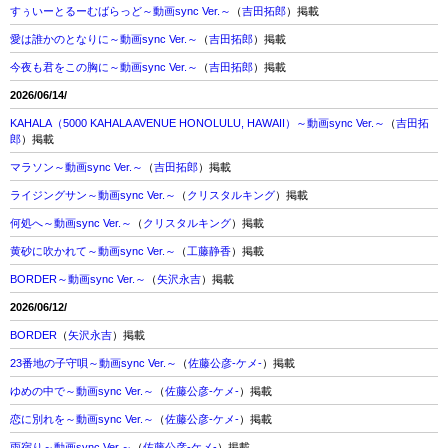
すぅいーとるーむばらっど～動画sync Ver.～
（
吉田拓郎
）掲載
愛は誰かのとなりに～動画sync Ver.～
（
吉田拓郎
）掲載
今夜も君をこの胸に～動画sync Ver.～
（
吉田拓郎
）掲載
2026/06/14/
KAHALA（5000 KAHALA AVENUE HONOLULU, HAWAII）～動画sync Ver.～
（
吉田拓
郎
）掲載
マラソン～動画sync Ver.～
（
吉田拓郎
）掲載
ライジングサン～動画sync Ver.～
（
クリスタルキング
）掲載
何処へ～動画sync Ver.～
（
クリスタルキング
）掲載
黄砂に吹かれて～動画sync Ver.～
（
工藤静香
）掲載
BORDER～動画sync Ver.～
（
矢沢永吉
）掲載
2026/06/12/
BORDER
（
矢沢永吉
）掲載
23番地の子守唄～動画sync Ver.～
（
佐藤公彦-ケメ-
）掲載
ゆめの中で～動画sync Ver.～
（
佐藤公彦-ケメ-
）掲載
恋に別れを～動画sync Ver.～
（
佐藤公彦-ケメ-
）掲載
雨宿り～動画sync Ver.～
（
佐藤公彦-ケメ-
）掲載