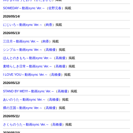
SOMEDAY～動画sync Ver.～
（
佐野元春
）掲載
2026/05/14/
にじいろ～動画sync Ver.～
（
絢香
）掲載
2026/05/13/
三日月～動画sync Ver.～
（
絢香
）掲載
シンプル～動画sync Ver.～
（
高橋優
）掲載
ほんとのきもち～動画sync Ver.～
（
高橋優
）掲載
素晴らしき日常～動画sync Ver.～
（
高橋優
）掲載
I LOVE YOU～動画sync Ver.～
（
高橋優
）掲載
2026/05/12/
STAND BY ME!!!!～動画sync Ver.～
（
高橋優
）掲載
あいのうた～動画sync Ver.～
（
高橋優
）掲載
裸の王国～動画sync Ver.～
（
高橋優
）掲載
2026/05/11/
さくらのうた～動画sync Ver.～
（
高橋優
）掲載
2026/05/10/