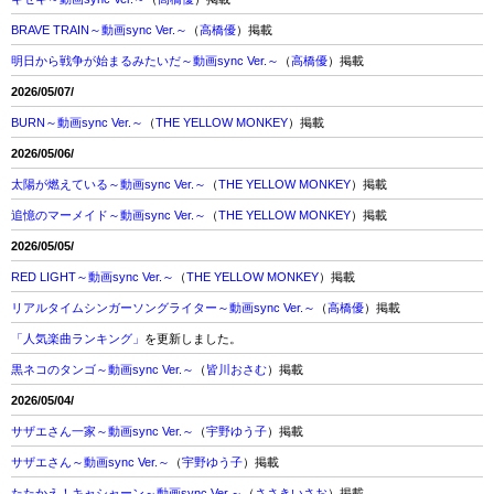
BRAVE TRAIN～動画sync Ver.～
（
高橋優
）掲載
明日から戦争が始まるみたいだ～動画sync Ver.～
（
高橋優
）掲載
2026/05/07/
BURN～動画sync Ver.～
（
THE YELLOW MONKEY
）掲載
2026/05/06/
太陽が燃えている～動画sync Ver.～
（
THE YELLOW MONKEY
）掲載
追憶のマーメイド～動画sync Ver.～
（
THE YELLOW MONKEY
）掲載
2026/05/05/
RED LIGHT～動画sync Ver.～
（
THE YELLOW MONKEY
）掲載
リアルタイムシンガーソングライター～動画sync Ver.～
（
高橋優
）掲載
「人気楽曲ランキング」
を更新しました。
黒ネコのタンゴ～動画sync Ver.～
（
皆川おさむ
）掲載
2026/05/04/
サザエさん一家～動画sync Ver.～
（
宇野ゆう子
）掲載
サザエさん～動画sync Ver.～
（
宇野ゆう子
）掲載
たたかえ！キャシャーン～動画sync Ver.～
（
ささきいさお
）掲載