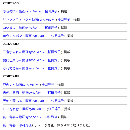
2026/07/10/
冬色の街～動画sync Ver.～
（
桜田淳子
）掲載
リップスティック～動画sync Ver.～
（
桜田淳子
）掲載
白い風よ～動画sync Ver.～
（
桜田淳子
）掲載
黄色いリボン～動画sync Ver.～
（
桜田淳子
）掲載
2026/07/09/
三色すみれ～動画sync Ver.～
（
桜田淳子
）掲載
夏にご用心～動画sync Ver.～
（
桜田淳子
）掲載
ゆれてる私～動画sync Ver.～
（
桜田淳子
）掲載
2026/07/08/
花占い～動画sync Ver.～
（
桜田淳子
）掲載
天使の初恋～動画sync Ver.～
（
桜田淳子
）掲載
天使も夢みる～動画sync Ver.～
（
桜田淳子
）掲載
19になれば～動画sync Ver.～
（
桜田淳子
）掲載
あゝ青春～動画sync Ver.～
（
中村雅俊
）掲載
あゝ青春
（
中村雅俊
）、データ修正、弾きやすくなりました。