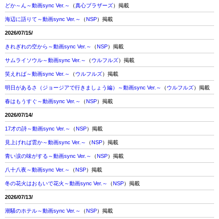
どか～ん～動画sync Ver.～
（
真心ブラザーズ
）掲載
海辺に語りて～動画sync Ver.～
（
NSP
）掲載
2026/07/15/
きれぎれの空から～動画sync Ver.～
（
NSP
）掲載
サムライソウル～動画sync Ver.～
（
ウルフルズ
）掲載
笑えれば～動画sync Ver.～
（
ウルフルズ
）掲載
明日があるさ（ジョージアで行きましょう編）～動画sync Ver.～
（
ウルフルズ
）掲載
春はもうすぐ～動画sync Ver.～
（
NSP
）掲載
2026/07/14/
17才の詩～動画sync Ver.～
（
NSP
）掲載
見上げれば雲か～動画sync Ver.～
（
NSP
）掲載
青い涙の味がする～動画sync Ver.～
（
NSP
）掲載
八十八夜～動画sync Ver.～
（
NSP
）掲載
冬の花火はおもいで花火～動画sync Ver.～
（
NSP
）掲載
2026/07/13/
潮騒のホテル～動画sync Ver.～
（
NSP
）掲載