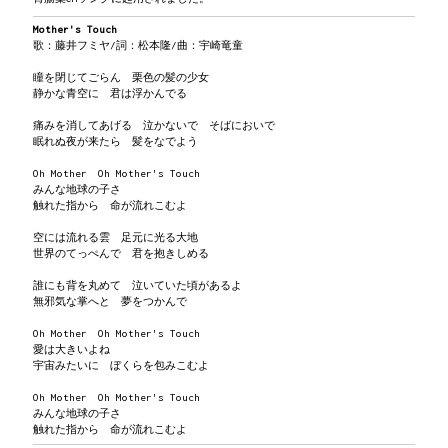
Mother's Touch
歌：藤井フミヤ/詞：松本隆/曲：宇崎竜童
瞳を閉じてごらん 栗色の髪の少女
静かな青空に 君は浮かんでる
痛みを消してあげる 泣かないで そばにおいで
眠れぬ夜が来たら 髪をなでよう
Oh Mother Oh Mother's Touch
みんな地球の子さ
触れた指から 命が流れこむよ
空には流れる雲 足元に光る大地
世界のてっぺんで 君を抱きしめる
誰にも背を丸めて 泣いていた頃があるよ
無邪気な掌へと 夢をつかんで
Oh Mother Oh Mother's Touch
愛は大きいよね
宇宙みたいに ぼくらを包みこむよ
Oh Mother Oh Mother's Touch
みんな地球の子さ
触れた指から 命が流れこむよ