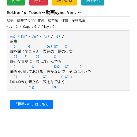
再生
停止
3秒戻る
最初へ
Mother's Touch～動画sync Ver.～
歌手: 藤井フミヤ/
作詞: 松本隆 作曲: 宇崎竜童
Key: C / Capo：0 / Play：C
Am7
/
F△7
/
Am7
/
F△7
/
G7
/
前奏
C
G
Dm7
G7
C
瞳を閉じてごらん　栗色の　髪の少女
C7
F
G7
C
静かな青空に　君は浮かんでる
C
G
Dm7
G7
C
痛みを消してあげる　泣かないで　そばにおいで
C7
F
G7
C
G7
/
眠れぬ夜が来たら　髪をなでよう
C
Caug
Dm7
Oh Mother　Oh Mother's Touch
G7
C
みんな地球の子さ
「標準Ver.」はこちら
Gm7
C7
F
G7
C
触れた　指から　命が流れこむよ
Fm
/
C
/
Fm
/
C
/
間奏
Em7
/
Am7
/
Dm7
/
G7
/
間奏