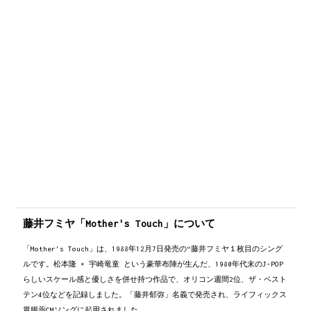
藤井フミヤ「Mother's Touch」について
「Mother's Touch」は、1988年12月7日発売の“藤井フミヤ１枚目のシング
ルです。松本隆 × 宇崎竜童 という豪華布陣が生んだ、1980年代末のJ-POP
らしいスケール感と優しさを併せ持つ作品で、オリコン週間2位、ザ・ベスト
テン4位などを記録しました。「藤井郁弥」名義で発売され、ライフィックス
胃腸薬CMソングに起用されました。