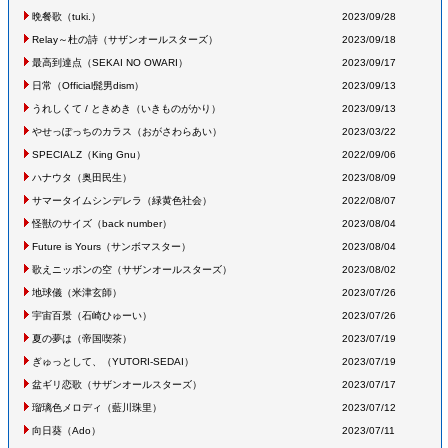
晩餐歌
（tuki.
）
2023/09/28
Relay～杜の詩
（サザンオールスターズ
）
2023/09/18
最高到達点
（SEKAI NO OWARI
）
2023/09/17
日常
（Official髭男dism
）
2023/09/13
うれしくて
/
ときめき
（いきものがかり
）
2023/09/13
やせっぽっちのカラス
（おがさわらあい
）
2023/03/22
SPECIALZ
（King Gnu
）
2022/09/06
ハナウタ
（奥田民生
）
2023/08/09
サマータイムシンデレラ
（緑黄色社会
）
2022/08/07
怪獣のサイズ
（back number
）
2023/08/04
Future is Yours
（サンボマスター
）
2023/08/04
歌えニッポンの空
（サザンオールスターズ
）
2023/08/02
地球儀
（米津玄師
）
2023/07/26
宇宙百景
（石崎ひゅーい
）
2023/07/26
夏の夢は
（帝国喫茶
）
2023/07/19
ぎゅっとして、
（YUTORI-SEDAI
）
2023/07/19
盆ギリ恋歌
（サザンオールスターズ
）
2023/07/17
瑠璃色メロディ
（藍川珠里
）
2023/07/12
向日葵
（Ado
）
2023/07/11