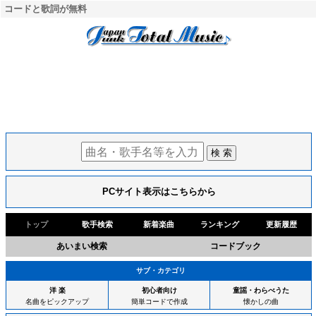
コードと歌詞が無料
PCサイト表示はこちらから
トップ
歌手検索
新着楽曲
ランキング
更新履歴
あいまい検索
コードブック
サブ・カテゴリ
洋 楽
初心者向け
童謡・わらべうた
名曲をピックアップ
簡単コードで作成
懐かしの曲