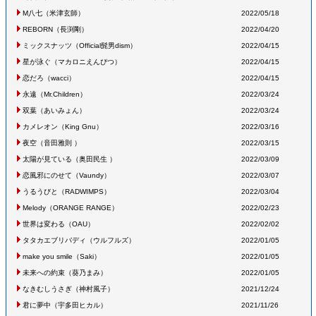
M八七
（米津玄師
）
2022/05/18
REBORN
（長渕剛
）
2022/04/20
ミックスナッツ
（Official髭男dism
）
2022/04/15
星が泳ぐ
（マカロニえんぴつ
）
2022/04/15
恋だろ
（wacci
）
2022/04/15
永遠
（Mr.Children
）
2022/03/24
双葉
（あいみょん
）
2022/03/24
カメレオン
（King Gnu
）
2022/03/16
夜空
（音田雅則
）
2022/03/15
太陽が見ている
（奥田民生
）
2022/03/09
恋風邪にのせて
（Vaundy
）
2022/03/07
うるうびと
（RADWIMPS
）
2022/03/04
Melody
（ORANGE RANGE
）
2022/02/23
世界は変わる
（OAU
）
2022/02/02
タタカエブリバディ
（ウルフルズ
）
2022/01/05
make you smile
（Saki
）
2022/01/05
未来への約束
（葵乃まみ
）
2022/01/05
なきむしうさぎ
（神村風子
）
2021/12/24
君に夢中
（宇多田ヒカル
）
2021/11/26