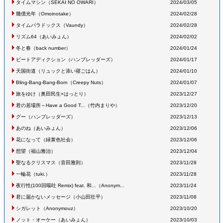
タイムマシン
（SEKAI NO OWARI
）
2024/03/05
幾億光年
（Omoinotake
）
2024/02/28
タイムパラドックス
（Vaundy
）
2024/02/28
リズム64
（あいみょん
）
2024/02/02
冬と春
（back number
）
2024/01/24
ビートアディクション
（ハンブレッダーズ
）
2024/01/17
天国街道
（リュックと添い寝ごはん
）
2024/01/10
Bling-Bang-Bang-Born
（Creepy Nuts
）
2024/01/07
旅をゆけ
（奥田民生×はっとり
）
2023/12/27
君の居場所～Have a Good T...
（竹内まりや
）
2023/12/20
グー
（ハンブレッダーズ
）
2023/12/13
あのね
（あいみょん
）
2023/12/06
花になって
（緑黄色社会
）
2023/12/06
想望
（福山雅治
）
2023/12/04
聖なるクリスマス
（音田雅則
）
2023/11/28
一輪花
（tuki.
）
2023/11/28
夜行性(100回嘔吐 Remix) feat. 和...
（Anonym...
2023/11/24
君に届かないメッセージ
（小山田壮平
）
2023/11/08
シガレット
（Anonymouz
）
2023/10/20
ノット・オーケー
（あいみょん
）
2023/10/03