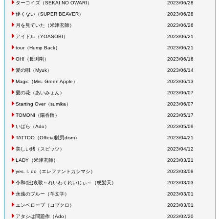
ターコイズ
（SEKAI NO OWARI
）
2023/06/28
儚くない
（SUPER BEAVER
）
2023/06/28
月を見ていた
（米津玄師
）
2023/06/26
アイドル
（YOASOBI
）
2023/06/21
tour
（Hump Back
）
2023/06/21
OH!
（長渕剛
）
2023/06/16
愛の唄
（Myuk
）
2023/06/14
Magic
（Mrs. Green Apple
）
2023/06/13
愛の花
（あいみょん
）
2023/06/07
Starting Over
（sumika
）
2023/06/07
TOMONI
（陽香留
）
2023/05/17
いばら
（Ado
）
2023/05/09
TATTOO
（Official髭男dism
）
2023/04/21
美しい鰭
（スピッツ
）
2023/04/12
LADY
（米津玄師
）
2023/03/21
yes. I. do
（エレファントカシマシ
）
2023/03/08
令和(狂)哀歌～れいわくれいじぃ～
（怒髪天
）
2023/03/03
永遠のブルー
（羊文学
）
2023/03/01
エンベロープ
（コブクロ
）
2023/03/01
アタシは問題作
（Ado
）
2023/02/20