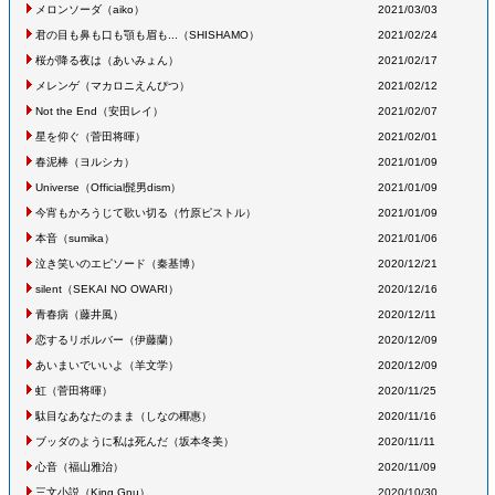
メロンソーダ
（aiko
）
2021/03/03
君の目も鼻も口も顎も眉も...
（SHISHAMO
）
2021/02/24
桜が降る夜は
（あいみょん
）
2021/02/17
メレンゲ
（マカロニえんぴつ
）
2021/02/12
Not the End
（安田レイ
）
2021/02/07
星を仰ぐ
（菅田将暉
）
2021/02/01
春泥棒
（ヨルシカ
）
2021/01/09
Universe
（Official髭男dism
）
2021/01/09
今宵もかろうじて歌い切る
（竹原ピストル
）
2021/01/09
本音
（sumika
）
2021/01/06
泣き笑いのエピソード
（秦基博
）
2020/12/21
silent
（SEKAI NO OWARI
）
2020/12/16
青春病
（藤井風
）
2020/12/11
恋するリボルバー
（伊藤蘭
）
2020/12/09
あいまいでいいよ
（羊文学
）
2020/12/09
虹
（菅田将暉
）
2020/11/25
駄目なあなたのまま
（しなの椰惠
）
2020/11/16
ブッダのように私は死んだ
（坂本冬美
）
2020/11/11
心音
（福山雅治
）
2020/11/09
三文小説
（King Gnu
）
2020/10/30