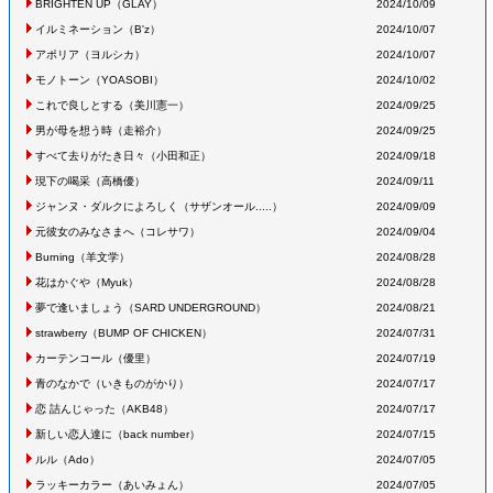
BRIGHTEN UP
（GLAY
）
2024/10/09
イルミネーション
（B'z
）
2024/10/07
アポリア
（ヨルシカ
）
2024/10/07
モノトーン
（YOASOBI
）
2024/10/02
これで良しとする
（美川憲一
）
2024/09/25
男が母を想う時
（走裕介
）
2024/09/25
すべて去りがたき日々
（小田和正
）
2024/09/18
現下の喝采
（高橋優
）
2024/09/11
ジャンヌ・ダルクによろしく
（サザンオール.....
）
2024/09/09
元彼女のみなさまへ
（コレサワ
）
2024/09/04
Burning
（羊文学
）
2024/08/28
花はかぐや
（Myuk
）
2024/08/28
夢で逢いましょう
（SARD UNDERGROUND
）
2024/08/21
strawberry
（BUMP OF CHICKEN
）
2024/07/31
カーテンコール
（優里
）
2024/07/19
青のなかで
（いきものがかり
）
2024/07/17
恋 詰んじゃった
（AKB48
）
2024/07/17
新しい恋人達に
（back number
）
2024/07/15
ルル
（Ado
）
2024/07/05
ラッキーカラー
（あいみょん
）
2024/07/05