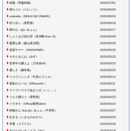
純風
（斉藤和義
）
2020/07/01
猫ちぐら
（スピッツ
）
2020/06/26
umbrella
（SEKAI NO OWARI
）
2020/06/24
折り合い
（星野源
）
2020/06/19
裸の心
（あいみょん
）
2020/06/17
しゃくなげ色の空
（長渕剛 feat. AI
）
2020/06/09
最悪な春
（森山直太朗
）
2020/05/29
妄想サマー
（SHISHAMO
）
2020/05/26
そのときには
（ゆず
）
2020/05/25
世界中の隣人よ
（乃木坂46
）
2020/05/25
優しさ
（藤井風
）
2020/05/20
リョウメンシダ
（竹原ピストル
）
2020/05/13
星影のエール
（GReeeeN
）
2020/05/11
ライブハウスで会おうぜ
（ハン.....
）
2020/04/20
うちで踊ろう
（星野源
）
2020/04/15
パラボラ
（Official髭男dism
）
2020/04/10
怪物さん feat.あいみょん
（平井堅
）
2020/03/27
生きる
（いきものがかり
）
2020/03/20
卒業
（コブクロ
）
2020/03/18
あなたがいることで
（Uru
）
2020/03/18