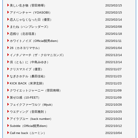
美しい生き物
（菅田将暉
）
2023/02/15
アドベンチャー
（YOASOBI
）
2023/02/15
恋人じゃなくなった日
（優里
）
2023/02/14
またね
（ハンブレッダーズ
）
2023/02/08
恋残り
（北谷琉喜
）
2023/01/18
ホワイトノイズ
（Official髭男dism
）
2023/01/11
26
（カネヨリマサル
）
2023/01/04
イノチノマーチ
（ザ・クロマニヨンズ
）
2022/12/14
倶（とも）に
（中島みゆき
）
2022/12/14
クリスマスイブ
（優里
）
2022/11/27
なぎさホテル
（桑田佳祐
）
2022/11/23
KICK BACK
（米津玄師
）
2022/11/23
クワイエットジャーニー
（菅田将暉
）
2022/11/09
第ゼロ感
（10-FEET
）
2022/11/09
フェイクファーワルツ
（Myuk
）
2022/10/26
ウエディング
（音田雅則
）
2022/10/25
アイラブユー
（back number
）
2022/10/24
Subtitle
（Official髭男dism
）
2022/10/12
Call me back
（ユーミン
）
2022/10/04