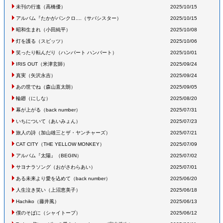
未刊の行進
（高橋優
）
2025/10/15
アルバム『たかがパンクロ....
（サバシスター
）
2025/10/15
昭和生まれ
（小田純平
）
2025/10/08
灯を護る
（スピッツ
）
2025/10/06
笑ったり転んだり
（ハンバート ハンバート
）
2025/10/01
IRIS OUT
（米津玄師
）
2025/09/24
真実
（矢沢永吉
）
2025/09/24
あの世でね
（森山直太朗
）
2025/09/05
輪廻
（にしな
）
2025/08/20
幕が上がる
（back number
）
2025/07/31
いちについて
（あいみょん
）
2025/07/23
旅人の詩
（加山雄三とザ・ヤンチャーズ
）
2025/07/21
CAT CITY
（THE YELLOW MONKEY
）
2025/07/09
アルバム『太陽』
（BEGIN
）
2025/07/02
サヨナラソング
（おがさわらあい
）
2025/07/01
ある未来より愛を込めて
（back number
）
2025/06/20
人生泣き笑い
（上沼恵美子
）
2025/06/18
Hachiko
（藤井風
）
2025/06/13
僕のそばに
（シャイトープ
）
2025/06/12