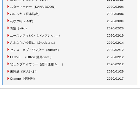
スターマーカー
（KANA-BOON
）
2020/03/04
ハレルヤ
（宮本浩次
）
2020/03/04
花咲ク街
（ゆず
）
2020/03/04
青空
（aiko
）
2020/02/26
ユースレスマシン
（ハンブレッ.....
）
2020/02/19
さよならの今日に
（あいみょん
）
2020/02/14
センス・オブ・ワンダー
（sumika
）
2020/02/12
I LOVE...
（Official髭男dism
）
2020/02/12
悲しきプロボウラー
（桑田佳祐 &.....
）
2020/02/12
未完成
（家入レオ
）
2020/01/29
Orange
（長渕剛
）
2020/01/17