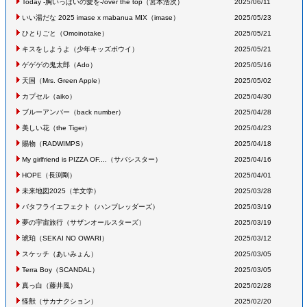
Today -胸いっぱいの愛を-
/
over the top
（宮本浩次
）
2025/06/11
いい湯だな 2025 imase x mabanua MIX
（imase
）
2025/05/23
ひとりごと
（Omoinotake
）
2025/05/21
キスをしようよ
（少年キッズボウイ
）
2025/05/21
ゲゲゲの鬼太郎
（Ado
）
2025/05/16
天国
（Mrs. Green Apple
）
2025/05/02
カプセル
（aiko
）
2025/04/30
ブルーアンバー
（back number
）
2025/04/28
美しい花
（the Tiger
）
2025/04/23
賜物
（RADWIMPS
）
2025/04/18
My girlfriend is PIZZA OF....
（サバシスター
）
2025/04/16
HOPE
（長渕剛
）
2025/04/01
未来地図2025
（羊文学
）
2025/03/28
バタフライエフェクト
（ハンブレッダーズ
）
2025/03/19
夢の宇宙旅行
（サザンオールスターズ
）
2025/03/19
琥珀
（SEKAI NO OWARI
）
2025/03/12
スケッチ
（あいみょん
）
2025/03/05
Terra Boy
（SCANDAL
）
2025/03/05
真っ白
（藤井風
）
2025/02/28
怪獣
（サカナクション
）
2025/02/20