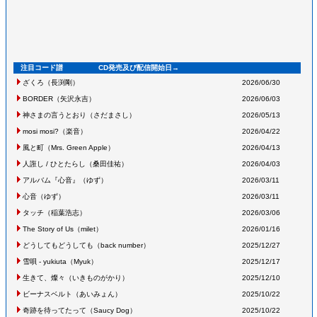
注目コード譜 CD発売及び配信開始日→
ざくろ
（長渕剛
）
2026/06/30
BORDER
（矢沢永吉
）
2026/06/03
神さまの言うとおり
（さだまさし
）
2026/05/13
mosi mosi?
（楽音
）
2026/04/22
風と町
（Mrs. Green Apple
）
2026/04/13
人誑し / ひとたらし
（桑田佳祐
）
2026/04/03
アルバム『心音』
（ゆず
）
2026/03/11
心音
（ゆず
）
2026/03/11
タッチ
（稲葉浩志
）
2026/03/06
The Story of Us
（milet
）
2026/01/16
どうしてもどうしても
（back number
）
2025/12/27
雪唄 - yukiuta
（Myuk
）
2025/12/17
生きて、燦々
（いきものがかり
）
2025/12/10
ビーナスベルト
（あいみょん
）
2025/10/22
奇跡を待ってたって
（Saucy Dog
）
2025/10/22