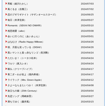
男船
（細川たかし
）
2024/07/03
風ぐるま
（吉幾三
）
2024/07/02
恋のブギウギナイト
（サザンオールスターズ
）
2024/06/25
毎日
（米津玄師
）
2024/05/27
Romantic
（SEKAI NO OWARI
）
2024/05/10
相思相愛
（aiko
）
2024/05/08
会いに行くのに
（あいみょん
）
2024/05/01
はなむけ
（Radio Happy Willows
）
2024/04/26
朝、月面も笑っている
（DISH//
）
2024/04/26
黒いマントと真っ赤なリンゴ
（長渕剛
）
2024/04/24
ただいま！
（トータス松本
）
2024/04/24
ワルツ
（家入レオ
）
2024/04/24
喉仏
（クリープハイプ
）
2024/04/17
青二才～わが友よ
（堀内孝雄
）
2024/04/17
ライラック
（Mrs. Green Apple
）
2024/04/12
さよーならまたいつか！
（米津玄師
）
2024/04/08
旅立ちの鐘
（20th Century
）
2024/04/04
失恋ソング
（岡崎体育
）
2024/03/27
満ちてゆく
（藤井風
）
2024/03/15