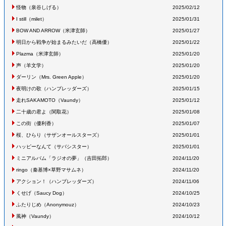
怪物
（泉谷しげる
）
2025/02/12
I still
（milet
）
2025/01/31
BOW AND ARROW
（米津玄師
）
2025/01/27
明日から戦争が始まるみたいだ
（高橋優
）
2025/01/22
Plazma
（米津玄師
）
2025/01/20
声
（羊文学
）
2025/01/20
ダーリン
（Mrs. Green Apple
）
2025/01/20
夜明けの歌
（ハンブレッダーズ
）
2025/01/15
走れSAKAMOTO
（Vaundy
）
2025/01/12
二十歳の君よ
（関取花
）
2025/01/08
この街
（優利香
）
2025/01/07
桜、ひらり
（サザンオールスターズ
）
2025/01/01
ハッピーなんて
（サバシスター
）
2025/01/01
ミニアルバム「ラジオの夢」（吉田拓郎）
2024/11/20
ringo
（秦基博×草野マサムネ
）
2024/11/20
アクション！
（ハンブレッダーズ
）
2024/11/06
くせげ
（Saucy Dog
）
2024/10/25
ふたりじめ
（Anonymouz
）
2024/10/23
風神
（Vaundy
）
2024/10/12