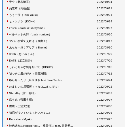
青空
（北谷琉喜
）
2022/10/04
勿忘草
（高橋優
）
2022/09/21
もう一度
（Tani Yuuki
）
2022/09/21
ヒトツボシ
（KOH+
）
2022/09/14
enren
（daisuke katayama
）
2022/09/07
ベルベットの詩
（back number
）
2022/08/26
ヤバいね愛てえ奴は
（原由子
）
2022/08/17
あなたへ捧ぐアリア
（Sherie
）
2022/08/10
3636
（あいみょん
）
2022/07/29
DATE
（足立佳奈
）
2022/07/29
しわくちゃな雲を抱いて
（DISH//
）
2022/07/13
嘘つきの君が好き
（音田雅則
）
2022/07/12
ゆらりふたり
（足立佳奈 faet.Tani Yuuki
）
2022/06/24
たましいの居場所
（マカロニえんぴつ
）
2022/06/22
Standby
（菅田将暉
）
2022/06/07
惑う糸
（菅田将暉
）
2022/06/07
燦燦
（三浦大知
）
2022/06/08
初恋が泣いている
（あいみょん
）
2022/06/08
Pancake
（Myuk
）
2022/05/25
時代遅れのRock'n'Roll...
（桑田佳祐 feat. 佐野元...
2022/05/23