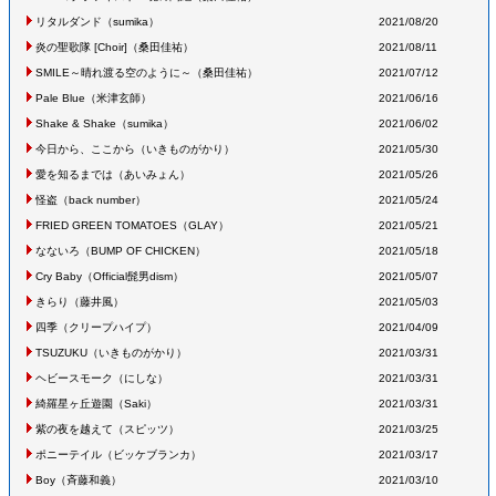
リタルダンド
（sumika
）
2021/08/20
炎の聖歌隊 [Choir]
（桑田佳祐
）
2021/08/11
SMILE～晴れ渡る空のように～
（桑田佳祐
）
2021/07/12
Pale Blue
（米津玄師
）
2021/06/16
Shake & Shake
（sumika
）
2021/06/02
今日から、ここから
（いきものがかり
）
2021/05/30
愛を知るまでは
（あいみょん
）
2021/05/26
怪盗
（back number
）
2021/05/24
FRIED GREEN TOMATOES
（GLAY
）
2021/05/21
なないろ
（BUMP OF CHICKEN
）
2021/05/18
Cry Baby
（Official髭男dism
）
2021/05/07
きらり
（藤井風
）
2021/05/03
四季
（クリープハイプ
）
2021/04/09
TSUZUKU
（いきものがかり
）
2021/03/31
ヘビースモーク
（にしな
）
2021/03/31
綺羅星ヶ丘遊園
（Saki
）
2021/03/31
紫の夜を越えて
（スピッツ
）
2021/03/25
ポニーテイル
（ビッケブランカ
）
2021/03/17
Boy
（斉藤和義
）
2021/03/10