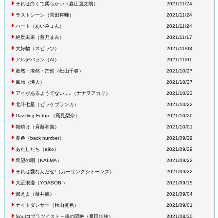
それは白くて柔らかい
（森山直太朗
）
2021/11/24
ラストシーン
（菅田将暉
）
2021/11/24
ハート
（あいみょん
）
2021/11/24
絶景未来
（葵乃まみ
）
2021/11/17
大好物
（スピッツ
）
2021/11/03
アルデバラン
（AI
）
2021/11/01
敢然・漠然・茫然
（松山千春
）
2021/10/27
風旅
（瑛人
）
2021/10/27
アイがあるようでない.....
（ナナヲアカリ
）
2021/10/23
北斗七星
（ビッケブランカ
）
2021/10/22
Dazzling Future
（髙見梨奈
）
2021/10/20
朝焼け
（斉藤和義
）
2021/10/01
黄色
（back number
）
2021/09/29
あたしたち
（aiko
）
2021/09/29
希望の唄
（KALMA
）
2021/09/22
それは愛なんだぜ!
（カーリングシトーンズ
）
2021/09/22
大正浪漫
（YOASOBI
）
2021/09/15
燃えよ
（藤井風
）
2021/09/04
ナイトダンサー
（秋山黄色
）
2021/09/01
Soulコブラツイスト～魂の悶絶
（桑田佳祐
）
2021/08/30