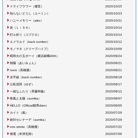
ドライフラワー
（優里
）
2020/10/25
知らないどうし
（ユーミン
）
2020/10/23
ハニーメモリー
（aiko
）
2020/10/21
炎
（ＬｉＳＡ
）
2020/10/14
灯ル祈リ
（コブクロ
）
2020/10/14
エメラルド
（back number
）
2020/10/12
モノマネ
（クリープハイプ
）
2020/10/09
昭和火の玉ボーイ
（横浜銀蝿40th
）
2020/09/24
朝陽
（あいみょん
）
2020/08/21
room
（高橋優
）
2020/08/21
水平線
（back number
）
2020/08/18
公私混同
（ゆず
）
2020/08/17
一緒なふたり
（斉藤和義
）
2020/08/12
唯風と太陽
（sumika
）
2020/08/07
HELLO
（Official髭男dism
）
2020/08/05
カイト
（嵐
）
2020/07/29
絶叫セレナーデ
（sumika
）
2020/07/29
one stroke
（高橋優
）
2020/07/22
感電
（米津玄師
）
2020/07/06