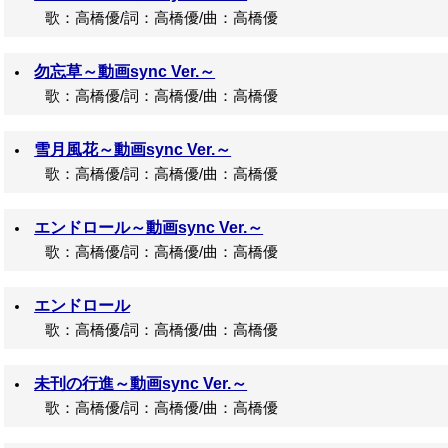
歌：高橋優/詞：高橋優/曲：高橋優
勿忘草～動画sync Ver.～
歌：高橋優/詞：高橋優/曲：高橋優
雪月風花～動画sync Ver.～
歌：高橋優/詞：高橋優/曲：高橋優
エンドロール～動画sync Ver.～
歌：高橋優/詞：高橋優/曲：高橋優
エンドロール
歌：高橋優/詞：高橋優/曲：高橋優
未刊の行進～動画sync Ver.～
歌：高橋優/詞：高橋優/曲：高橋優