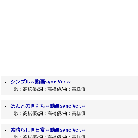
シンプル～動画sync Ver.～
歌：高橋優/詞：高橋優/曲：高橋優
ほんとのきもち～動画sync Ver.～
歌：高橋優/詞：高橋優/曲：高橋優
素晴らしき日常～動画sync Ver.～
歌：高橋優/詞：高橋優/曲：高橋優