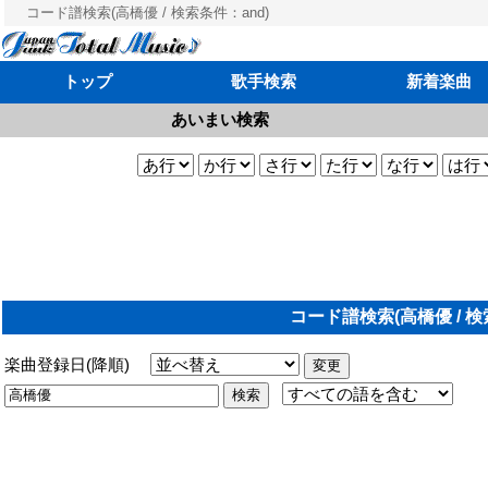
コード譜検索(高橋優 / 検索条件：and)
トップ
歌手検索
新着楽曲
あいまい検索
コード譜検索(高橋優 / 検
楽曲登録日(降順)