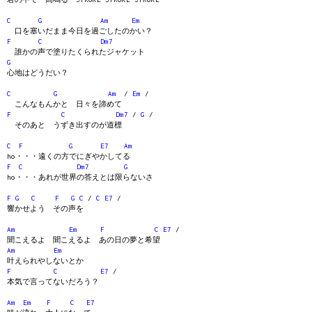
C
G
Am
Em
口を塞いだまま今日を過ごしたのかい？
F
C
Dm7
誰かの声で塗りたくられたジャケット
G
心地はどうだい？
C
G
Am
/
Em
/
こんなもんかと 日々を諦めて
F
C
Dm7
/
G
/
そのあと うずき出すのが道標
C
F
G
E7
Am
ho・・・遠くの方でにぎやかしてる
F
C
Dm7
G
ho・・・あれが世界の答えとは限らないさ
F
G
C
F
G
C
/
C
E7
/
響かせよう その声を
Am
Em
F
C
E7
/
聞こえるよ 聞こえるよ あの日の夢と希望
Am
Em
叶えられやしないとか
F
C
E7
/
本気で言ってないだろう？
Am
Em
F
C
E7