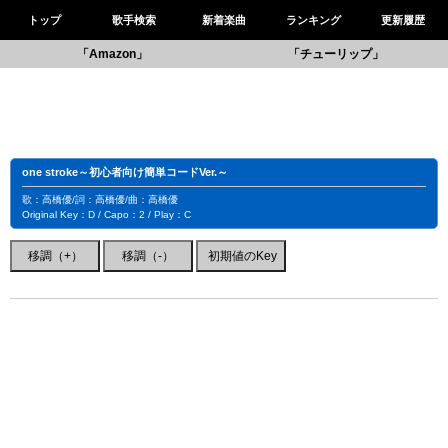
トップ
歌手検索
新着楽曲
ランキング
更新履歴
「Amazon」
「チューリップ」
one stroke～初心者向け簡単コードVer.～
歌：高橋優/詞：高橋優/曲：高橋優
Original Key：D / Capo：2 / Play：C