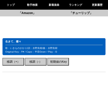
トップ
歌手検索
新着楽曲
ランキング
更新履歴
「Amazon」
「チューリップ」
生きて、燦々
歌：いきものがかり/詞：水野良樹/曲：水野良樹
Original Key：F# / Capo：半音Down / Play：G