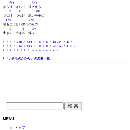
F#m
C#m
きらり きらり 涙さえも
D
E
AM7
つなげ つなげ 想いを手に
F#m
C#m
君もまぶしい夢そのもの
D
E
A
→
生きて 生きろ 燦々
A
/
A
/
C#m
/
C#m
/
D
/
D
/
Esus4
/
E
/
A
/
A
/
C#m
/
C#m
/
D
/
D
/
Asus4
/
F
G
/
A
/
A
/
A
/
A
/
A
/
A
/
A
/
A
/
「いきものがかり」の楽曲一覧
MENU
トップ