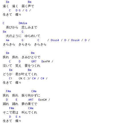
Em
Bm
遠く 遠く 届く声で
C
D
G
/
G
/
生きて 燦々
C
D#dim
喜びから 悲しみまで
Em
G
火のように ゆらめいて
Am
G
C
/
Dsus4
/
D
/
Dsus4
/
D
/
きらきら きらきら きらきら
Em
Bm
疾れ 疾れ きみひとりで
C
D
GM7
D
onF# /
泣いて 笑え 愛をつくれ
Em
Bm
どうか 君が叶えてくれ
C
! (N.C.)/
C#
/
C#
/
生きて 燦々
F#m
C#m
疾れ 疾れ 振り向かずに
D
E
AM7
E
onG# /
踊れ 踊れ 夢の果てで
F#m
C#m
そこで君は 叫んでくれ
D
E
A
生きて 燦々