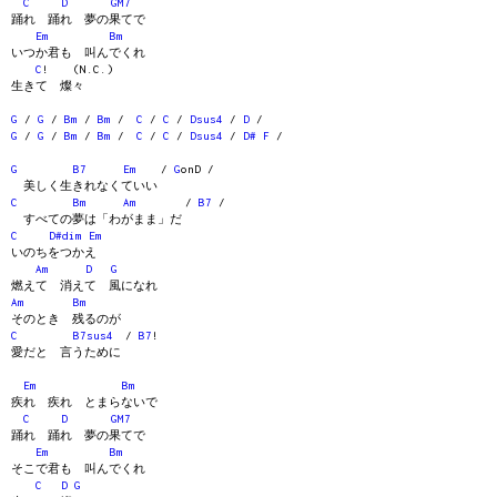
C
D
GM7
踊れ 踊れ 夢の果てで
Em
Bm
いつか君も 叫んでくれ
C
! (N.C.)
生きて 燦々
G
/
G
/
Bm
/
Bm
/
C
/
C
/
Dsus4
/
D
/
G
/
G
/
Bm
/
Bm
/
C
/
C
/
Dsus4
/
D#
F
/
G
B7
Em
/
G
onD /
美しく生きれなくていい
C
Bm
Am
/
B7
/
すべての夢は「わがまま」だ
C
D#dim
Em
いのちをつかえ
Am
D
G
燃えて 消えて 風になれ
Am
Bm
そのとき 残るのが
C
B7sus4
/
B7
!
愛だと 言うために
Em
Bm
疾れ 疾れ とまらないで
C
D
GM7
踊れ 踊れ 夢の果てで
Em
Bm
そこで君も 叫んでくれ
C
D
G