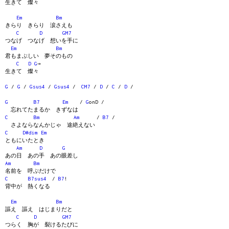
生きて 燦々
Em
Bm
きらり きらり 涙さえも
C
D
GM7
つなげ つなげ 想いを手に
Em
Bm
君もまぶしい 夢そのもの
C
D
G
→
生きて 燦々
G
/
G
/
Gsus4
/
Gsus4
/
CM7
/
D
/
C
/
D
/
G
B7
Em
/
G
onD /
忘れてたまるか きずなは
C
Bm
Am
/
B7
/
さよならなんかじゃ 途絶えない
C
D#dim
Em
ともにいたとき
Am
D
G
あの日 あの手 あの眼差し
Am
Bm
名前を 呼ぶだけで
C
B7sus4
/
B7
!
背中が 熱くなる
Em
Bm
謳え 謳え はじまりだと
C
D
GM7
つらく 胸が 裂けるたびに