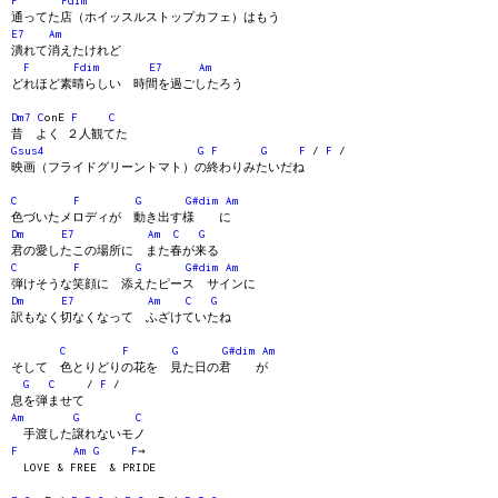
F
Fdim
通ってた店（ホイッスルストップカフェ）はもう
E7
Am
潰れて消えたけれど
F
Fdim
E7
Am
どれほど素晴らしい 時間を過ごしたろう
Dm7
C
onE
F
C
昔 よく ２人観てた
Gsus4
G
F
G
F
/
F
/
映画（フライドグリーントマト）の終わりみたいだね
C
F
G
G#dim
Am
色づいたメロディが 動き出す様 に
Dm
E7
Am
C
G
君の愛したこの場所に また春が来る
C
F
G
G#dim
Am
弾けそうな笑顔に 添えたピース サインに
Dm
E7
Am
C
G
訳もなく切なくなって ふざけていたね
C
F
G
G#dim
Am
そして 色とりどりの花を 見た日の君 が
G
C
/
F
/
息を弾ませて
Am
G
C
手渡した譲れないモノ
F
Am
G
F
→
LOVE & FREE & PRIDE