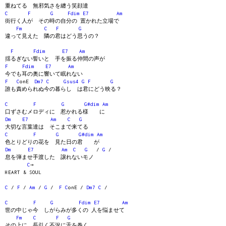
重ねてる 無邪気さを纏う笑顔達
C
F
G
Fdim
E7
Am
街行く人が その時の自分の 置かれた立場で
Fm
C
F
G
違って見えた 隣の君はどう思うの？
F
Fdim
E7
Am
揺るぎない誓いと 手を振る仲間の声が
F
Fdim
E7
Am
今でも耳の奥に響いて眠れない
F
C
onE
Dm7
C
Gsus4
G
F
G
誰も責められぬ今の暮らし は君にどう映る？
C
F
G
G#dim
Am
口ずさむメロディに 惹かれる様 に
Dm
E7
Am
C
G
大切な言葉達は そこまで来てる
C
F
G
G#dim
Am
色とりどりの花を 見た日の君 が
Dm
E7
Am
C
G
/
G
/
息を弾ませ手渡した 譲れないモノ
C
→
HEART & SOUL
C
/
F
/
Am
/
G
/
F
C
onE /
Dm7
C
/
C
F
G
Fdim
E7
Am
世の中じゃ今 しがらみが多くの 人を悩ませて
Fm
C
F
G
その上に 長引く不況に舌を巻く