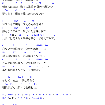
C
F
G
Fdim
E7
Am
僕たちはまだ 数々の連鎖で 誰かの願いや
Fm
C
F
G
夢を消す 現実を見つめられないの
F
Fdim
E7
Am
苛立つその胸を 支えるものは何？
F
Fdim
E7
Am
誰もがこの星に 生まれた意味は何？
F
C
onE
Dm7
C
Gsus4
G
F
G
たまにはそんな大袈裟な事な ど考えてみてよ
C
F
G
G#dim
Am
心ないやり取りで 傷付かぬ様 に
Dm
E7
Am
C
G
祈る様な毎日を 君の隣（となり）で
C
F
G
G#dim
Am
どんなに長い夜も いつも歌って た
Dm
E7
Am
C
G
/
G
/
あの歌の続きなどを 今度教えて
Dm
Em
F
G
そして また 僕は喰らう
Dm
Em
F
G
F
→
明日がどんな日々でも構わない
F
/
Fdim
/
E7
/
Am
/
F
/
Fdim
/
E7
/
Am
G
F
Em
/
Dm7
C
onE /
F
C
/
G
/
Gsus4
G
/