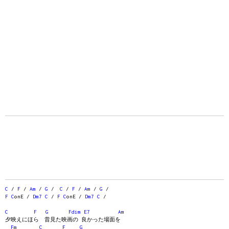
C
/
F
/
Am
/
G
/
C
/
F
/
Am
/
G
/
F
C
onE /
Dm7
C
/
F
C
onE /
Dm7
C
/
C
F
G
Fdim
E7
Am
夕映えにほら 昔見た映画の 良かった場面を
Fm
C
F
G