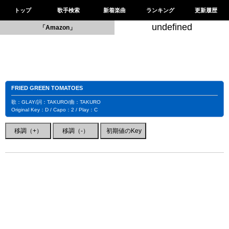
トップ
歌手検索
新着楽曲
ランキング
更新履歴
undefined
「Amazon」
FRIED GREEN TOMATOES
歌：GLAY/詞：TAKURO/曲：TAKURO
Original Key：D / Capo：2 / Play：C