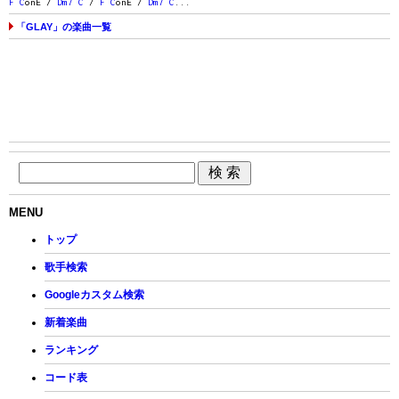
F
C
onE /
Dm7
C
/
F
C
onE /
Dm7
C
...
「GLAY」の楽曲一覧
MENU
トップ
歌手検索
Googleカスタム検索
新着楽曲
ランキング
コード表