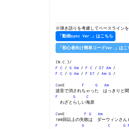
※弾き語りを考慮してベースラインを
「動画sync Ver.」はこちら
「初心者向け簡単コードVer.」はこ
(N.C.)/
F
C
/
G
Am
/
F
C
/
E7
Am
/
F
C
/
G
Am
/
F
E7
/
Am
G
/
C
onE
F
G
Am
波音で消されちゃった はっきりと聞
F
G
C
わざとらしい海原
C
onE
F
G
Am
100回以上の失敗は ダーウィンさ
F
G
C
G