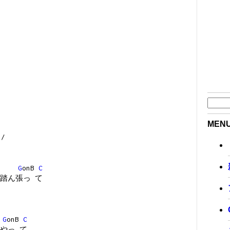
MEN
 /
G
onB
C
踏ん張っ て
G
onB
C
やっ て