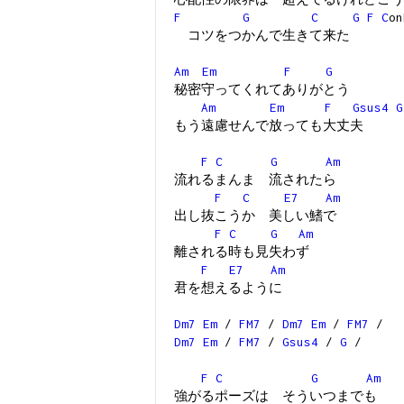
F
G
C
G
F
C
o
コツをつかんで生きて来た
Am
Em
F
G
秘密守ってくれてありがとう
Am
Em
F
Gsus4
G
もう遠慮せんで放っても大丈夫
F
C
G
Am
流れるまんま 流されたら
F
C
E7
Am
出し抜こうか 美しい鰭で
F
C
G
Am
離される時も見失わず
F
E7
Am
君を想えるように
Dm7
Em
/
FM7
/
Dm7
Em
/
FM7
/
Dm7
Em
/
FM7
/
Gsus4
/
G
/
F
C
G
Am
強がるポーズは そういつまでも