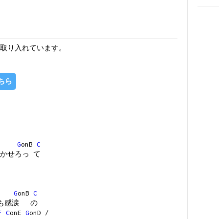
取り入れています。
ちら
G
onB
C
かせろっ て
G
onB
C
んも感涙 の
F
C
onE
G
onD /