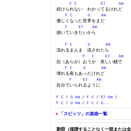
F
C
E7
Am
続けられない わかってるけれど
F
C
G
Am
優しくなった世界をまだ
F
E7
Am
描いていきたいから
F
C
G
Am
流れるまんま 流されたら
F
C
E7
Am
抗（あらが）おうか 美しい鰭で
F
C
G
Am
壊れる夜もあったけれど
F
E7
Am
自分でいられるように
F
C
/
G
Am
/
F
C
/
E7
Am
/
F
C
/
G
Am
/
F
C
/
G
...
「スピッツ」の楽曲一覧
剽窃（採譜することなく一部または全