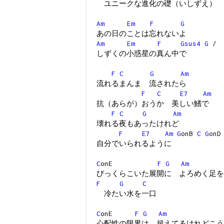
ユニークな進化の礎（いしずえ）
Am
Em
F
G
あの日のことは忘れないよ
Am
Em
F
Gsus4
G
/
しずくの小惑星の真ん中で
F
C
G
Am
流れるまんま 流されたら
F
C
E7
Am
抗（あらが）おうか 美しい鰭で
F
C
G
Am
壊れる夜もあったけれど
F
E7
Am
G
onB
C
G
onD
自分でいられるように
C
onE
F
G
Am
びっくらこいた展開に よろめく足を
F
G
C
冷たい水を一口
C
onE
F
G
Am
心配性の限界は 超えてるけれどこう