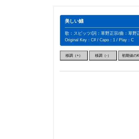
美しい鰭
歌：スピッツ/詞：草野正宗/曲：草野
Original Key：C# / Capo：1 / Play：C