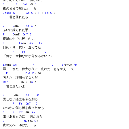
G
F
Fm7
onG
F
夜のままで居れた ら
Gsus4
G
Am
G
/
F
/
Fm
G
/
君と居れたら
C
G
onB
Am
G
/
ふいに握られた手
F
C
onE
Dm7
G
夜風の中でも暖 かい
C
E7
onB
Am
Em
日めくり 抗い 迷ってた
F
Fm
C
「何が 大切なのか分かるかい？」
E7
onB
Am
F
G
E7
onG#
Am
尋 ねた 偉大な夜に 乱れた 息を整え て
F
Dm7
D
onF#
考えた 理想ってなんだ
Dm7
(N.C.)
G
/
君と居たいよ
C
G
onB
Am
Em
愛せない過去も今を創る
F
Fm
Dm7
G
いつかの傷も僕を救ったかも
C
G
E7
onG#
Am
限りあるものに 焦がれた
G
F
Fm7
onG
C
→
夜の先へ ゆけた ら