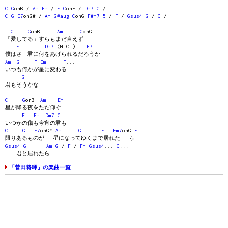
C
G
onB /
Am
Em
/
F
C
onE /
Dm7
G
/
C
G
E7
onG# /
Am
G#aug
C
onG
F#m7-5
/
F
/
Gsus4
G
/
C
/
C
G
onB
Am
C
onG
「愛してる」すらもまだ言えず
F
Dm7
!(N.C.)
E7
僕はさ 君に何をあげられるだろうか
Am
G
F
Em
F
...
いつも何かが星に変わる
G
君もそうかな
C
G
onB
Am
Em
星が降る夜をただ仰ぐ
F
Fm
Dm7
G
いつかの傷も今宵の君も
C
G
E7
onG#
Am
G
F
Fm7
onG
F
限りあるものが 星になってゆくまで居れた ら
Gsus4
G
Am
G
/
F
/
Fm
Gsus4
...
C
...
君と居れたら
「菅田将暉」の楽曲一覧