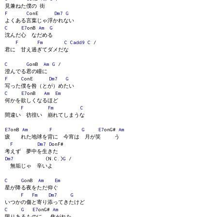
見兼ねた僕の 街
F
C
onE
Dm7
G
よくある言葉じゃ浮かれない
C
E7
onB
Am
G
沈んだ心 なだめる
F
Fm
C
Cadd9
C
/
君に 甘え過ぎてダメだな
C
G
onB
Am
G
/
澄んでる君の瞳に
F
C
onE
Dm7
G
写った僕を咎（とが）めたい
C
E7
onB
Am
Em
何かを欲しくなるほど
F
Fm
C
間違い 彷徨い 崩れてしまうな
E7
onB
Am
F
G
E7
onG#
Am
疲 れた地球を背に 今宵は 月が笑 う
F
Dm7
D
onF#
考えず 夢中を生きた
Dm7
(N.C.)
G
/
無垢じゃ 辛いよ
C
G
onB
Am
Em
星が降る夜をただ仰ぐ
F
Fm
Dm7
G
いつかの傷と寄り添ってきたけど
C
G
E7
onG#
Am
限りあるものに 焦がれた