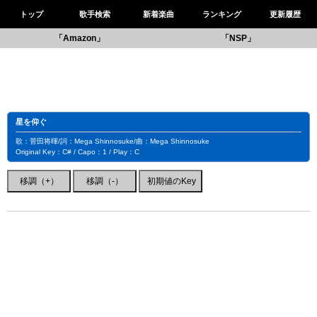
トップ
歌手検索
新着楽曲
ランキング
更新履歴
「Amazon」
「NSP」
星を仰ぐ
歌：菅田将暉/詞：Mega Shinnosuke/曲：Mega Shinnosuke
Original Key：C# / Capo：1 / Play：C