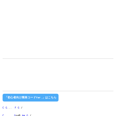
「初心者向け簡単コードVer.」はこちら
C
G
...
F
G
/
C
G
onB
Am
G
/