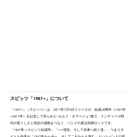
スピッツ「1987→」について
「1987→」（スピッツ）は、2017年7月5日リリースの、結成30周年（1987年
→2017年）を記念して作られた“セルフ・オマージュ”曲で、インディーズ時
代の荒々しさと現在の成熟をつなぐ、バンドの原点回帰ロックです。
「1987年＝スピッツ結成年」「→＝現在、そして未来へ続く道」、つまりタ
イトル自体が「1987年から今へ、そしてこれからも進む」というバンドの姿