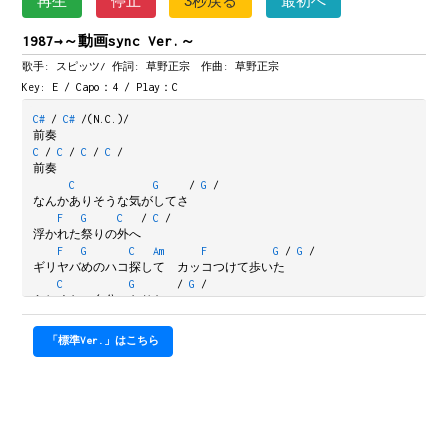
再生
停止
3秒戻る
最初へ
1987→～動画sync Ver.～
歌手: スピッツ/
作詞: 草野正宗 作曲: 草野正宗
Key: E / Capo：4 / Play：C
C#
/
C#
/(N.C.)/
前奏
C
/
C
/
C
/
C
/
前奏
C
G
/
G
/
なんかありそうな気がしてさ
F
G
C
/
C
/
浮かれた祭りの外へ
F
G
C
Am
F
G
/
G
/
ギリヤバめのハコ探して　カッコつけて歩いた
C
G
/
G
/
らしくない自分になりたい
F
G
C
/
C
/
不思議な歌を作りたい
「標準Ver.」はこちら
F
G
C
Am
F
G
C
/
C
/
似たような犬が狼ぶって　鳴らし始めた音
Am
F
C
Am
F
G
/
G
/
それは今 も続いてる　泥にまみれても
F
G
C
F
G
C
/
C
/
美しすぎる君の　ハートを汚してる