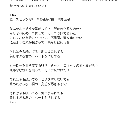
勢そのものを表しています。
1987→
歌：スピッツ/詞：草野正宗/曲：草野正宗
なんかありそうな気がしてさ 浮かれた祭りの外へ
ギリヤバめのハコ探して カッコつけて歩いた
らしくない自分になりたい 不思議な歌を作りたい
似たような犬が狼ぶって 鳴らし始めた音
それは今も続いてる 泥にまみれても
美しすぎる君の ハートを汚してる
ヒーローを引き立てる役さ きっとザコキャラのまんまだろう
無慈悲な鏡叩き割って そこに見つけた道
それは今も続いてる ヒザをすりむいても
醒めたがらない僕の 妄想が尽きるまで
それは今も続いてる 泥にまみれても
美しすぎる君の ハートを汚してる
Yeah…