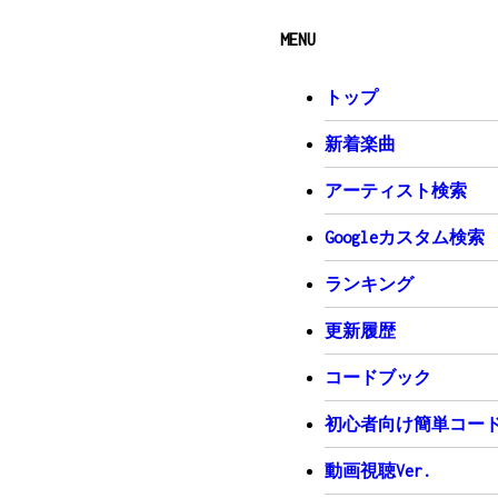
向かい合いたいと思ってるよ
MENU
C
E7
僕は何回だって　何十回だっ
トップ
Am
G
君と抱き合って手を繋いでキ
新着楽曲
F
C
思い出す度に　ニヤけてしま
アーティスト検索
D7
想い出を君と作るのさ
Googleカスタム検索
Gsus4
そりゃ　ケンカもするだろう
ランキング
C
E7
それなら何回だって　何十回
更新履歴
Am
謝るし　感謝の言葉もきっと
コードブック
F
ごめん　ごめん　ありがとう
初心者向け簡単コードV
D7
動画視聴Ver.
バランスになる危険性は少し
Am
G#aug
/
ConG
DonF#
/