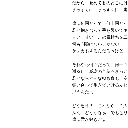
だから せめて君のとこには
まっすぐに まっすぐに 走
僕は何回だって 何十回だっ
君と抱き合って手を繋いでキ
甘い 甘い この気持ちを二
何も問題はないじゃない
ケンカもするんだろうけど
それなら何回だって 何十回
謝るし 感謝の言葉もきっと
君とならどんな朝も夜も 夕
笑い合って生きていけるんじ
思うんだよ
どう思う？ これから ２人
んん どうかなぁ でもとり
僕は君が好きだよ