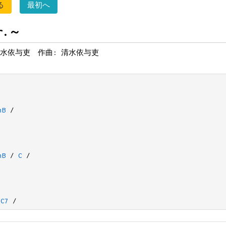
る
最初へ
r.～
清水依与吏 作曲: 清水依与吏
nB
/
nB
/
C
/
C7
/