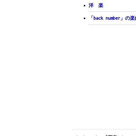
洋 楽
間奏
Am
G#aug
/
ConG
DonF#
/
「back number」の
間奏
E7
Am
今までの僕は
Dm
G
曲がった事ばっかだった気が
E7
Am
だから　せめて君のとこには
Dm
G
まっすぐに　まっすぐに　走
C#
F7
僕は何回だって　何十回だっ
A#m
G
君と抱き合って手を繋いでキ
F#
甘い　甘い　この気持ちを二
D#7
何も問題はないじゃない