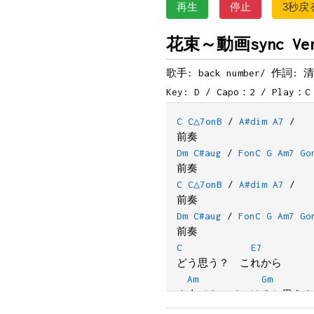
再生
停止
3秒戻
花束～動画sync Ve
歌手: back number/
作詞: 
Key: D / Capo：2 / Play：C
C
C△7onB
/
A#dim
A7
/
前奏
Dm
C#aug
/
FonC
G
Am7
Go
前奏
C
C△7onB
/
A#dim
A7
/
前奏
Dm
C#aug
/
FonC
G
Am7
Go
前奏
C
E7
どう思う？　これから
Am
Gm
２人でやっていけると思う？
F
C