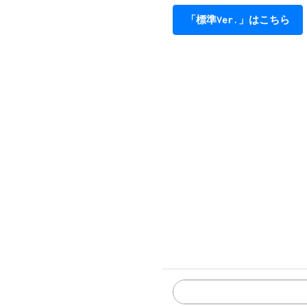
んん　どうかなぁ　でもとり
「標準Ver.」はこちら
Dm
Gsus4
G
一緒にいたいと思ってるけど
C
E7
そうだね　だけどさ
Am
Gm
最後は私がフラれると思うな
F
C
んん　どうかなぁ　でもとり
Dm
G
C
Csus4
C
一緒にいてみようよ
Dm
G
C
Am
浮気しても言わないでよね
Dm
E7
Am
C
知らなければ悲しくはならな
Dm
G
C
A
信用ないなぁ　僕は僕なりに
Dm
真っ直ぐに君と
Gsus4
G