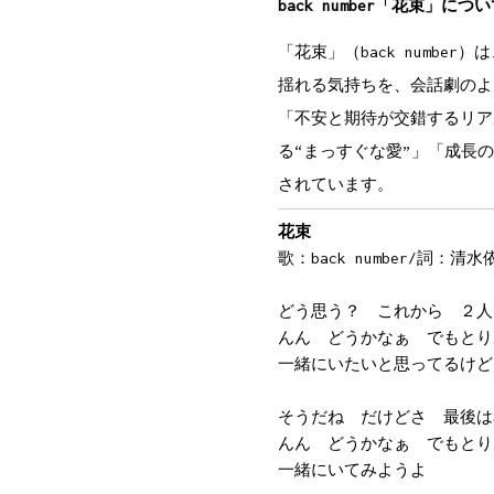
G#sus4
G#
back number「花束」につ
ケンカもするんだろうけど
C#
F7
「花束」（back numbe
それなら何回だって　何十回
揺れる気持ちを、会話劇のよ
A#m
「不安と期待が交錯するリア
謝るし　感謝の言葉もきっと
F#
C#
る“まっすぐな愛”」「成長
君とならどんな朝も夜も　夕
されています。
G#sus
笑い合って生きていけるんじ
花束
C#
/
C#sus4
C#
/
歌：back number/詞：
思うんだよ
C#
F7
どう思う？ これから ２人
どう思う？　これから
んん どうかなぁ でもとり
A#m
G#m
一緒にいたいと思ってるけど
２人でやっていけると思う？
F#
C#
そうだね だけどさ 最後は
んん　どうかなぁ　でもとり
んん どうかなぁ でもとり
D#m
G#
C#...
一緒にいてみようよ
僕は君が好きだよ