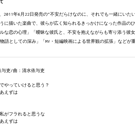
いて
r）は、2011年6月22日発売の“不安だらけなのに、それでも一緒にい
だって
うに描いた楽曲で、彼らが広く知られるきっかけになった作品の
G#m
C#7
/
ルな恋の心理」「曖昧な彼氏と、不安を抱えながらも寄り添う彼
　忘れないから
D#7
の物語としての深み」「MV・短編映画による世界観の拡張」などが
方だって
4
G#
ゃないかと
清水依与吏/曲：清水依与吏
でやっていけると思う？
あえずは
C#7
/
私がフラれると思うな
あえずは
あえずは