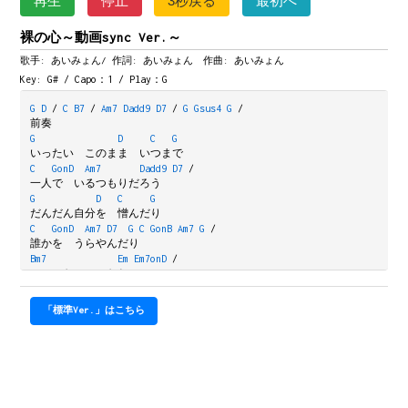
再生
停止
3秒戻る
最初へ
裸の心～動画sync Ver.～
歌手: あいみょん/
作詞: あいみょん 作曲: あいみょん
Key: G# / Capo：1 / Play：G
G
D
/
C
B7
/
Am7
Dadd9
D7
/
G
Gsus4
G
/
前奏
G
D
C
G
いったい　このまま　いつまで
C
GonD
Am7
Dadd9
D7
/
一人で　いるつもりだろう
G
D
C
G
だんだん自分を　憎んだり
C
GonD
Am7
D7
G
C
GonB
Am7
G
/
誰かを　うらやんだり
Bm7
Em
Em7onD
/
　いつか　いつかと
C
G
Gsus4
G
/
　言い聞かせながら　今日まで
「標準Ver.」はこちら
Bm7
D#dim
Em
Em7onD
AonC#
D
D
Em
DonF#
/
　たくさん愛してきた　そして　今も
G
D
C
G
この恋が　実りますように
C
GonB
Am7
D
Em
DonF#
/
少しだけ　少しだけ　そう思わせて