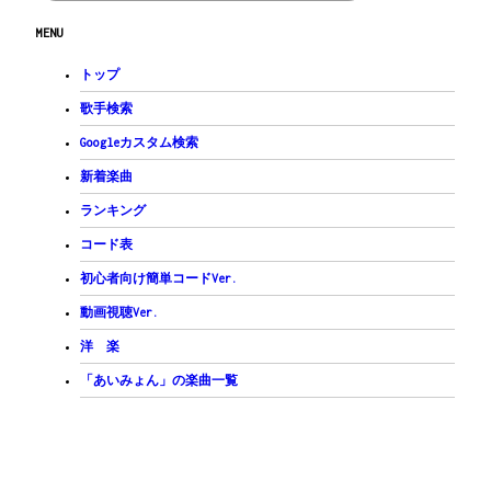
G
D
/
Em
Bm7
/
C
D7
/
MENU
間奏
G
D
/
Em
Bm7
/
C
/
D7sus4
/
D7
/
間奏
トップ
G
D
C
G
恋なんて　しなきゃよかったと
歌手検索
C
GonB
Am7
D
Googleカスタム検索
あの時も　あの夜も　 思っていたの
G
D
C
B7
新着楽曲
今　私　また恋をしてる
Am7
D
D
Em
DonF#
/
ランキング
裸の心　震わせて
G
D
C
G
コード表
この恋が　実りますように
C
GonB
Am7
D
Em
DonF#
/
初心者向け簡単コードVer.
少しだけ　少しだけ　そう思わせて
G
D
C
B7
動画視聴Ver.
今　私　恋をしている
Am7
D7
G
Gsus4
G
/
洋 楽
裸の心　かかえて
G
D
/
C
B7
/
Am7
D7
/
G
Gsus4
G...
「あいみょん」の楽曲一覧
後奏