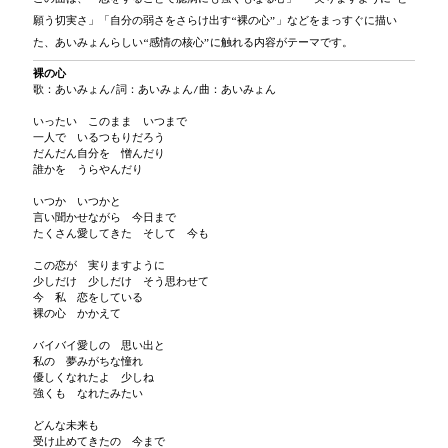
願う切実さ」「自分の弱さをさらけ出す“裸の心”」などをまっすぐに描い
た、あいみょんらしい“感情の核心”に触れる内容がテーマです。
裸の心
歌：あいみょん/詞：あいみょん/曲：あいみょん
いったい このまま いつまで
一人で いるつもりだろう
だんだん自分を 憎んだり
誰かを うらやんだり
いつか いつかと
言い聞かせながら 今日まで
たくさん愛してきた そして 今も
この恋が 実りますように
少しだけ 少しだけ そう思わせて
今 私 恋をしている
裸の心 かかえて
バイバイ愛しの 思い出と
私の 夢みがちな憧れ
優しくなれたよ 少しね
強くも なれたみたい
どんな未来も
受け止めてきたの 今まで