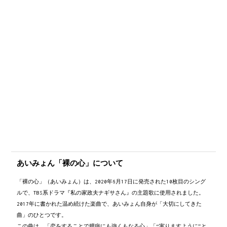
あいみょん「裸の心」について
「裸の心」（あいみょん）は、2020年6月17日に発売された10枚目のシング
ルで、TBS系ドラマ『私の家政夫ナギサさん』の主題歌に使用されました。
2017年に書かれた温め続けた楽曲で、あいみょん自身が「大切にしてきた
曲」のひとつです。
この曲は、「恋をすることで臆病にも強くもなる心」「“実りますように”と