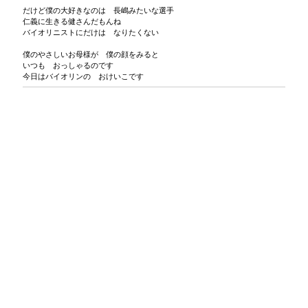
だけど僕の大好きなのは 長嶋みたいな選手
仁義に生きる健さんだもんね
バイオリニストにだけは なりたくない
僕のやさしいお母様が 僕の顔をみると
いつも おっしゃるのです
今日はバイオリンの おけいこです