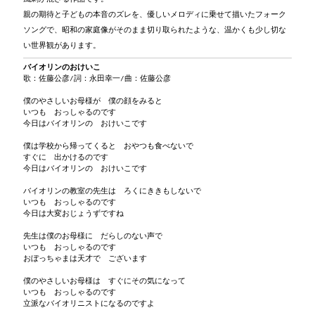
親の期待と子どもの本音のズレを、優しいメロディに乗せて描いたフォーク
ソングで、昭和の家庭像がそのまま切り取られたような、温かくも少し切な
い世界観があります。
バイオリンのおけいこ
歌：佐藤公彦/詞：永田幸一/曲：佐藤公彦
僕のやさしいお母様が 僕の顔をみると
いつも おっしゃるのです
今日はバイオリンの おけいこです
僕は学校から帰ってくると おやつも食べないで
すぐに 出かけるのです
今日はバイオリンの おけいこです
バイオリンの教室の先生は ろくにききもしないで
いつも おっしゃるのです
今日は大変おじょうずですね
先生は僕のお母様に だらしのない声で
いつも おっしゃるのです
おぼっちゃまは天才で ございます
僕のやさしいお母様は すぐにその気になって
いつも おっしゃるのです
立派なバイオリニストになるのですよ