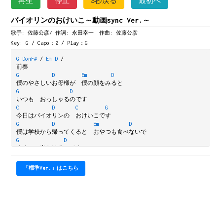
再生
停止
3秒戻る
最初へ
バイオリンのおけいこ～動画sync Ver.～
歌手: 佐藤公彦/
作詞: 永田幸一 作曲: 佐藤公彦
Key: G / Capo：0 / Play：G
G
DonF#
/
Em
D
/
前奏
G
D
Em
D
僕のやさしいお母様が　僕の顔をみると
G
D
いつも　おっしゃるのです
C
D
C
G
今日はバイオリンの　おけいこです
G
D
Em
D
僕は学校から帰ってくると　おやつも食べないで
G
D
すぐに　出かけるのです
C
D
C
G
今日はバイオリンの　おけいこです
「標準Ver.」はこちら
D
G
D
Em
バイオリンの教室の先生は　ろくにききもしないで
D
G
いつも　おっしゃるのです
D
Em
D
今日は大変おじょうずですね