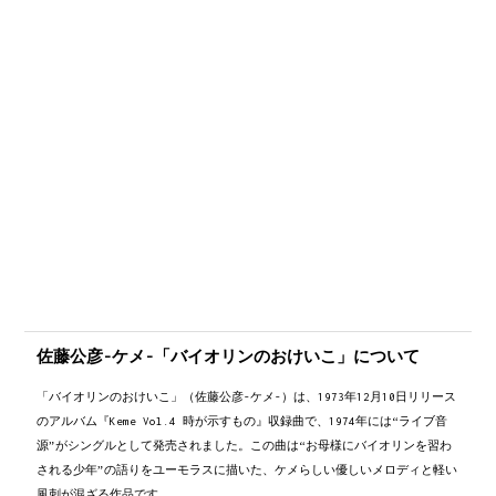
佐藤公彦-ケメ-「バイオリンのおけいこ」について
「バイオリンのおけいこ」（佐藤公彦-ケメ-）は、1973年12月10日リリース
のアルバム『Keme Vol.4 時が示すもの』収録曲で、1974年には“ライブ音
源”がシングルとして発売されました。この曲は“お母様にバイオリンを習わ
される少年”の語りをユーモラスに描いた、ケメらしい優しいメロディと軽い
風刺が混ざる作品です。