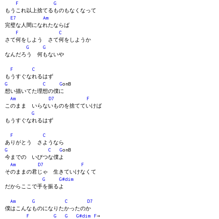
F
G
もうこれ以上捨てるものもなくなって
E7
Am
完璧な人間になれたならば
F
C
さて何をしよう さて何をしようか
G
G
なんだろう 何もないや
F
C
もうすぐなれるはず
G
C
G
onB
想い描いてた理想の僕に
Am
D7
F
このまま いらないものを捨てていけば
G
もうすぐなれるはず
F
C
ありがとう さようなら
G
C
G
onB
今までの いびつな僕よ
Am
D7
F
そのままの君じゃ 生きていけなくて
G
G#dim
だからここで手を振るよ
Am
G
C
D7
僕はこんなものになりたかったのか
F
G
G
G#dim
F
→