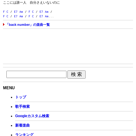
ここには誰一人 自分さえいないのに
F
C
/
E7
Am
/
F
C
/
E7
Am
/
F
C
/
E7
Am
/
F
C
/
E7
Am
...
「back number」の楽曲一覧
MENU
トップ
歌手検索
Googleカスタム検索
新着楽曲
ランキング