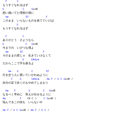
F
C
もうすぐなれるはず
G
C
G
onB
想い描いてた理想の僕に
Am
D7
F
このまま いらないものを捨てていけば
G
もうすぐなれるはず
F
C
ありがとう さようなら
G
C
G
onB
今までの いびつな僕よ
Am
D7
F
そのままの君じゃ 生きていけなくて
G
G#dim
だからここで手を振るよ
Am
G
C
D7
行き交う人に置いていかれぬように
F
G
G#dim
Am
F
/
G
C
G
onB /
自分の足で歩くのもやめてしまおう
Am
F
G
C
G
onB
なるべく早めに 答えが出せるように
Am
F
(N.C.)
C
G
onB /
悩んでるこの頭も いらないや
Am
F
/
G
C
G
onB /
Am
F
/
G
C
/