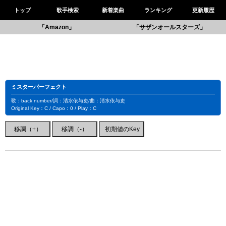
トップ
歌手検索
新着楽曲
ランキング
更新履歴
「Amazon」
「サザンオールスターズ」
ミスターパーフェクト
歌：back number/詞：清水依与吏/曲：清水依与吏
Original Key：C / Capo：0 / Play：C