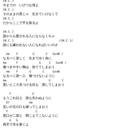
(N.C.)
今までの いびつな僕よ
(N.C.)
そのままの君じゃ 生きていけなくて
(N.C.)
だからここで手を振るよ
(N.C.)
誰からも愛される人にならなくちゃ
(N.C.) /(N.C.)/
誰にも嫌われない人になればいいのさ
Am
F
G
C
G
onB /
なるべく楽しく 生きてゆく為に
Am
F
G
C
G
onB /
傷つきやすい胸は 捨ててしまおう
Am
F
G
C
G
onB
なるべく誰一人 傷つけないように
Am
F
G
C
悪いところ見つける目も 潰してしまおう
F
G
もうこれ以上 誰も失わぬように
E7
Am
災いの元の口も縫ってしまおう
F
C
悪口が二度と 聞こえてこないように
G
G
両手で耳を塞ぐよ