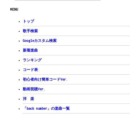
F
FmonG#
C
C7
MENU
まだ聞いていないんだった
F
FmonG#
こんなペースじゃ
トップ
C
Am
F
日が暮れてしまうどころか
歌手検索
F
G
/
G
/
G
/
G
/
Googleカスタム検索
昇ってしまうよ
F
G
C
A7
新着楽曲
あなたに巡り会えたのは　本当に良かった
F
G
C
C7
ランキング
景色は踊りだす　あんまり脈はなくても
F
G
C
Am
コード表
明日の夜こそは電話を　掛けてみるよ
F
G
C
/
C#
/
初心者向け簡単コードVer.
意味ない電話の意味に　気付いてくれれば
F#
G#
C#
A#7
動画視聴Ver.
そもそも　気付いてほしいとか　言っている時点で
F#
G#
C#
C#7
洋 楽
おすすめできるような　男ですらないけど
F#
G#
C#
A#m
「back number」の楽曲一覧
それでも　最後の最後には　なんとなく
F#
G#
C#
きちんと言えるような　気がしてるよ
C#
もう少し待ってて
C#
/
A
/
A#m
/
A
B
/