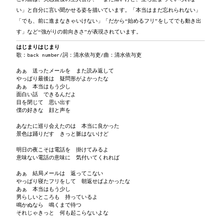
い」と自分に言い聞かせる姿を描いています。「本当はまだ忘れられない」
「でも、前に進まなきゃいけない」「だから“始めるフリ”をしてでも動き出
す」など“強がりの前向きさ”が表現されています。
はじまりはじまり
歌：back number/詞：清水依与吏/曲：清水依与吏
あぁ 送ったメールを また読み返して
やっぱり最後は 疑問形がよかったな
あぁ 本当はもう少し
面白い話 できるんだよ
目を閉じて 思い出す
僕の好きな 顔と声を
あなたに巡り会えたのは 本当に良かった
景色は踊りだす きっと脈はないけど
明日の夜こそは電話を 掛けてみるよ
意味ない電話の意味に 気付いてくれれば
あぁ 結局メールは 返ってこない
やっぱり寝たフリをして 朝返せばよかったな
あぁ 本当はもう少し
男らしいところも 持っているよ
鳴かぬなら 鳴くまで待つ
それじゃきっと 何も起こらないよな