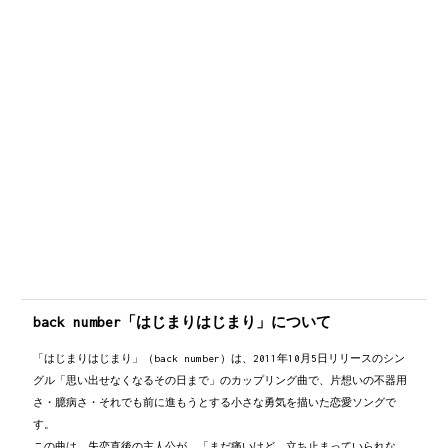
後奏
C#
/
A
/
A#m
/
A
B
/
C#add9
C#
C#...
後奏
back number「はじまりはじまり」について
「はじまりはじまり」（back number）は、2011年10月5日リリースのシン
グル「思い出せなくなるその日まで」のカップリング曲で、片想いの不器用
さ・臆病さ・それでも前に進もうとする小さな勇気を描いた恋愛ソングで
す。
この曲は、失恋直後の主人公が、「まだ痛いけど、立ち止まっていられな