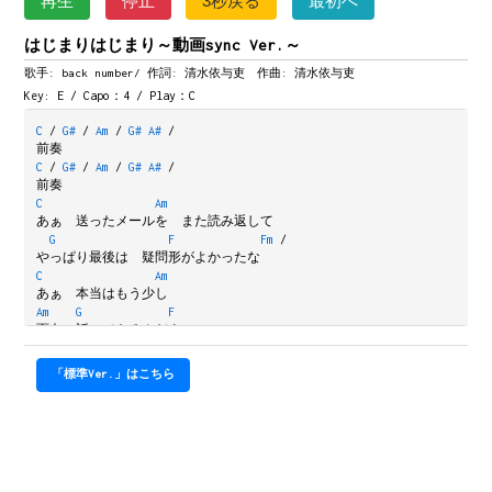
再生
停止
3秒戻る
最初へ
はじまりはじまり～動画sync Ver.～
歌手: back number/
作詞: 清水依与吏 作曲: 清水依与吏
Key: E / Capo：4 / Play：C
C
/
G#
/
Am
/
G#
A#
/
前奏
C
/
G#
/
Am
/
G#
A#
/
前奏
C
Am
あぁ　送ったメールを　また読み返して
G
F
Fm
/
やっぱり最後は　疑問形がよかったな
C
Am
あぁ　本当はもう少し
Am
G
F
面白い話　できるんだよ
F
Dm
Am
目を閉じて　思い出す
「標準Ver.」はこちら
Am
Dm
G
/
E7
/
僕の好きな　顔と声を
F
G
C
A7
あなたに巡り会えたのは　本当に良かった
F
G
C
C7
景色は踊りだす　きっと脈はないけど