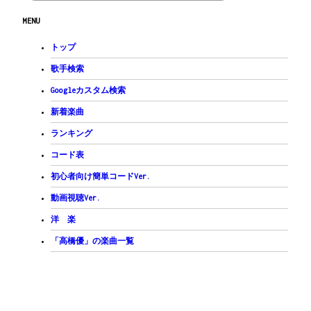
C
D
G
B7
MENU
散ってもなお美しい花になりたい
C
D
会えなくたって同じだよって
トップ
Bm
Em
10年先も笑い合おうって
歌手検索
C
D
Em
Googleカスタム検索
　君は少し泣いてた
C
D
(N.C.)
新着楽曲
ただ　それぞれの陽が昇る
C
D
/
G
Em
/
C
D
/
Em
G
/
ランキング
間奏
C
D
/
Bm
Em
/
C
D
/
B7
/
コード表
間奏
C
D
Bm
C
D
B7
初心者向け簡単コードVer.
春が降る　花香る
C
D
動画視聴Ver.
一面に桜が咲き乱れるように
Bm
Em
洋 楽
舞う花の彩り鮮やかに
C
D
G
B7
「高橋優」の楽曲一覧
僕らもきっと咲き誇ろうねと誓った
C
D
夢を叶えて大きくなって
Bm
Em
同じ木の下でまた会おうって
C
D
Em