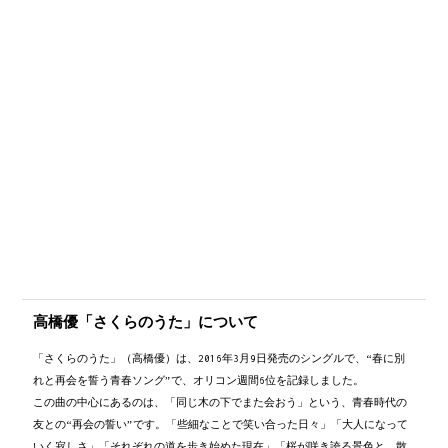
　約束を覚えてる？
C
D
C→
ただ　花は咲き誇ってる
C
D
/
Bm
Em
/
C
D
/
Bm
Em
/
後奏
C
D
/
Bm
Em
/
C
D
/
Bm
Em
/
後奏
C
D
/
Bm
Em
/
C
D
/
Bm
Em
/
後奏
C
D
/
G△7...
後奏
高橋優「さくらのうた」について
「さくらのうた」（高橋優）は、2016年3月9日発売のシングルで、“春に別
れと再会を誓う青春ソング”で、オリコン週間6位を記録しました。
この曲の中心にあるのは、「同じ木の下でまた会おう」という、青春時代の
友との“再会の誓い”です。「些細なことで笑い合った日々」「大人になって
いく寂しさ」「それぞれの道を歩き始めた現在」「桜が咲き誇る景色と、散