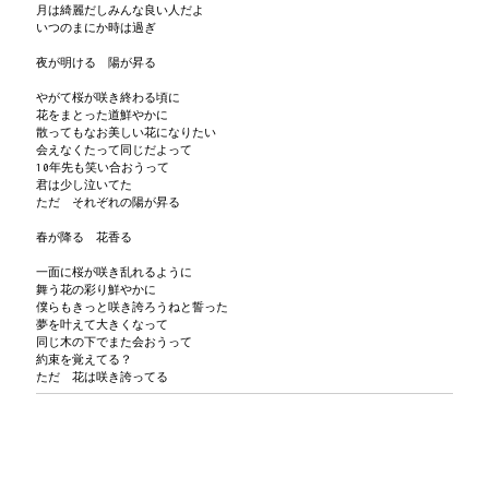
月は綺麗だしみんな良い人だよ
いつのまにか時は過ぎ
夜が明ける 陽が昇る
やがて桜が咲き終わる頃に
花をまとった道鮮やかに
散ってもなお美しい花になりたい
会えなくたって同じだよって
10年先も笑い合おうって
君は少し泣いてた
ただ それぞれの陽が昇る
春が降る 花香る
一面に桜が咲き乱れるように
舞う花の彩り鮮やかに
僕らもきっと咲き誇ろうねと誓った
夢を叶えて大きくなって
同じ木の下でまた会おうって
約束を覚えてる？
ただ 花は咲き誇ってる