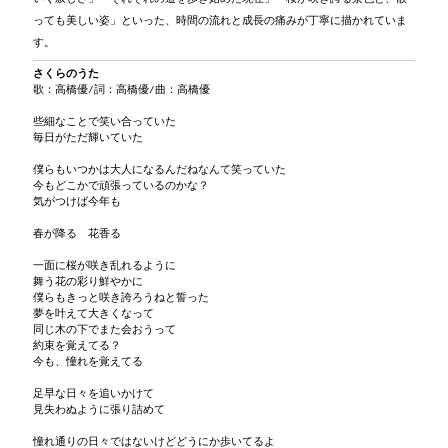
っても美しい姿」といった、時間の流れと成長の痛みが丁寧に描かれていま
す。
さくらのうた
歌：高橋優/詞：高橋優/曲：高橋優
些細なことで笑い合っていた
毎日がただ輝いていた
僕らもいつかは大人になるんだねなんて笑っていた
今もどこかで頑張っているのかな？
気がつけば今年も
春が降る 花香る
一面に桜が咲き乱れるように
舞う花の彩り鮮やかに
僕らもきっと咲き誇ろうねと誓った
夢を叶えて大きくなって
同じ木の下でまた会おうって
約束を覚えてる？
今も、憧れを覚えてる
足早な日々を追いかけて
見失わぬように張り詰めて
憧れ通りの日々ではないけどどうにか歩いてるよ