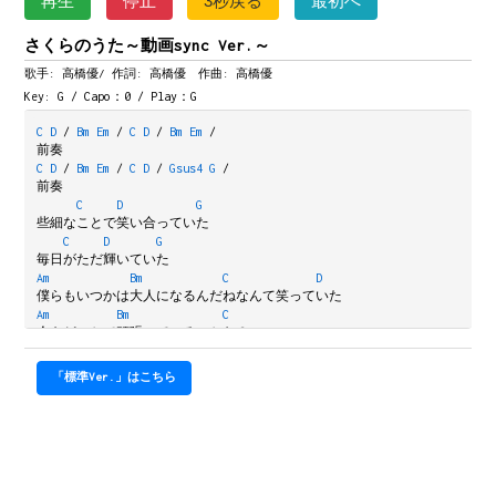
再生
停止
3秒戻る
最初へ
さくらのうた～動画sync Ver.～
歌手: 高橋優/
作詞: 高橋優 作曲: 高橋優
Key: G / Capo：0 / Play：G
C
D
/
Bm
Em
/
C
D
/
Bm
Em
/
前奏
C
D
/
Bm
Em
/
C
D
/
Gsus4
G
/
前奏
C
D
G
些細なことで笑い合っていた
C
D
G
毎日がただ輝いていた
Am
Bm
C
D
僕らもいつかは大人になるんだねなんて笑っていた
Am
Bm
C
今もどこかで頑張っているのかな？
D
B7
気がつけば今年も
「標準Ver.」はこちら
C
D
Bm
C
D
B7
春が降る　花香る
C
D
一面に桜が咲き乱れるように
Bm
Em
舞う花の彩り鮮やかに