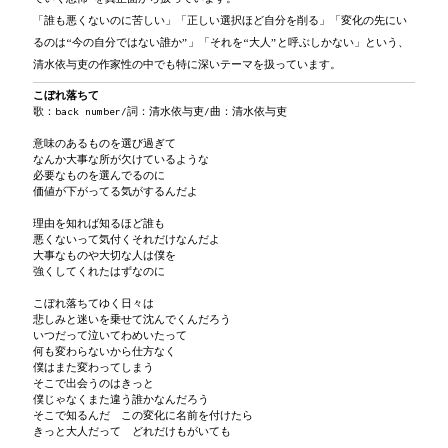
「誰も悪くないのに苦しい」「正しい選択ほど自分を削る」「変化の先にい
るのは“今の自分ではない誰か”」「それを“大人”と呼ぶしかない」という、
清水依与吏の作家性の中でも特に深いテーマを扱っています。
こぼれ落ちて
歌：back number/詞：清水依与吏/曲：清水依与吏
意味のあるものを選び過ぎて
なんか大事な所が欠けているような
必要なものを選んでるのに
価値が下がってる気がするんだよ
理由を知れば知るほど誰も
悪くないって気付くそれだけなんだよ
大事なものや大切な人は僕を
強くしてくれたはずなのに
こぼれ落ちてゆく日々は
悲しみと迷いを乗せて沈んでくんだろう
いつだって泣いてわめいたって
何も変わらないから仕方なく
僕はまた変わってしまう
そこで出会うのはきっと
僕じゃなくまた違う誰かなんだろう
そこで知るんだ この変化に名前を付けたら
きっと大人だって どれだけもがいても