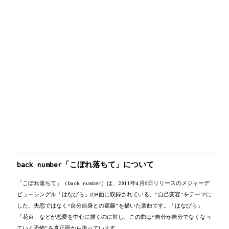
強く生きていくよと誓うから
Am
B7
/
B7
/
本当の弱くてださいこの気持ちを
Em
こぼれ落ちてゆく日々は
Bm
C
G
悲しみと迷いを乗せて沈んでくんだろう
B7
Em
いつだって泣いてわめいたって
Bm
C
何も変わらないから仕方なく
B7
僕はまた変わってしまう
Em
そこで出会うのはきっと
Bm
C
G
僕じゃなくまた違う誰かなんだろう
B7
Em
Bm
そこで知るんだ　この変化に名前を付けたら
back number「こぼれ落ちて」について
C
B7
Em→
きっと大人だって　どれだけもがいても
「こぼれ落ちて」（back number）は、2011年4月6日リリースのメジャーデ
Em
/
Bm
/
C
/
G
B7
/
後奏
ビューシングル「はなびら」のB面に収録されている、“自己変容”をテーマに
Em
/
Bm
/
C
/
B7
/
Em...
した、失恋ではなく“自分自身との葛藤”を描いた楽曲です。「はなびら」
後奏
「花束」などが恋愛を中心に描くのに対し、この曲は“自分が自分でなくなっ
ていく恐怖”を真正面から扱っています。