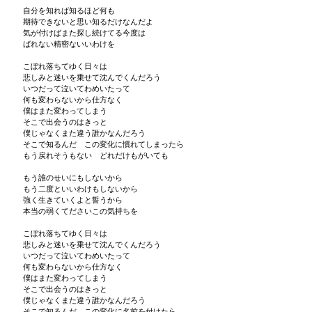
自分を知れば知るほど何も
期待できないと思い知るだけなんだよ
気が付けばまた探し続けてる今度は
ばれない精密ないいわけを
こぼれ落ちてゆく日々は
悲しみと迷いを乗せて沈んでくんだろう
いつだって泣いてわめいたって
何も変わらないから仕方なく
僕はまた変わってしまう
そこで出会うのはきっと
僕じゃなくまた違う誰かなんだろう
そこで知るんだ この変化に慣れてしまったら
もう戻れそうもない どれだけもがいても
もう誰のせいにもしないから
もう二度といいわけもしないから
強く生きていくよと誓うから
本当の弱くてださいこの気持ちを
こぼれ落ちてゆく日々は
悲しみと迷いを乗せて沈んでくんだろう
いつだって泣いてわめいたって
何も変わらないから仕方なく
僕はまた変わってしまう
そこで出会うのはきっと
僕じゃなくまた違う誰かなんだろう
そこで知るんだ この変化に名前を付けたら