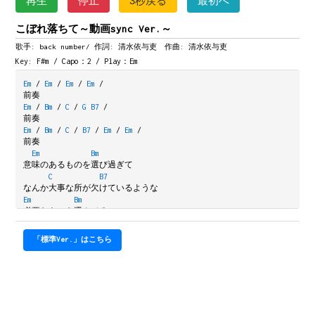
再生
停止
3秒戻る
最初へ
こぼれ落ちて～動画sync Ver.～
歌手: back number/
作詞: 清水依与吏 作曲: 清水依与吏
Key: F#m / Capo：2 / Play：Em
Em
/
Em
/
Em
/
Em
/
前奏
Em
/
Bm
/
C
/
G
B7
/
前奏
Em
/
Bm
/
C
/
B7
/
Em
/
Em
/
前奏
Em
Bm
意味のあるものを選び過ぎて
C
B7
なんか大事な所が欠けているような
Em
Bm
必要なものを選んでるのに
C
B7
価値が下がってる気がするんだよ
「標準Ver.」はこちら
Am
Bm
Em
理由を知れば知るほど誰も
Am
Bm
Em
悪くないって気付くそれだけなんだよ
Am
Bm
Em
G
C
GonB
/
大事なものや大切な人は僕を