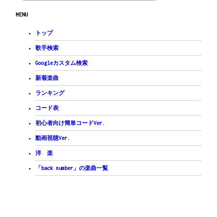
Am
Bm
Em
G
C
GonB
/
MENU
気が付けばまた探し続けてる今度は
Am
B7
ばれない精密ないいわけを
トップ
Em
こぼれ落ちてゆく日々は
歌手検索
Bm
C
G
Googleカスタム検索
悲しみと迷いを乗せて沈んでくんだろう
B7
Em
新着楽曲
いつだって泣いてわめいたって
Bm
C
ランキング
何も変わらないから仕方なく
B7
コード表
僕はまた変わってしまう
Em
初心者向け簡単コードVer.
そこで出会うのはきっと
Bm
C
G
動画視聴Ver.
僕じゃなくまた違う誰かなんだろう
B7
Em
Bm
洋 楽
そこで知るんだ　この変化に慣れてしまったら
C
B7
Em
/
Em
/
「back number」の楽曲一覧
もう戻れそうもない　どれだけもがいても
Am
Bm
Em
もう誰のせいにもしないから
Am
Bm
Em
もう二度といいわけもしないから
Am
Bm
Em