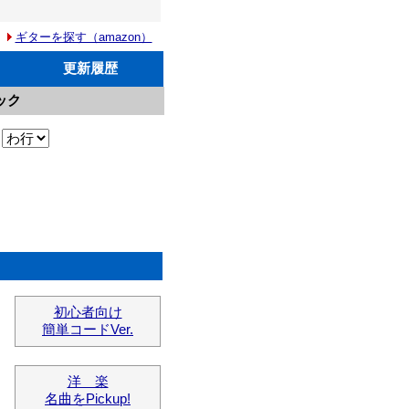
ギターを探す（amazon）
更新履歴
ック
初心者向け
簡単コードVer.
洋 楽
名曲をPickup!