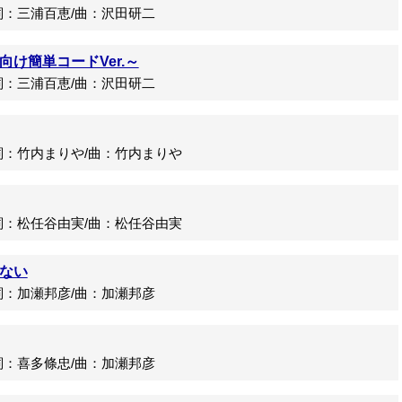
：三浦百恵/曲：沢田研二
け簡単コードVer.～
：三浦百恵/曲：沢田研二
：竹内まりや/曲：竹内まりや
：松任谷由実/曲：松任谷由実
ない
：加瀬邦彦/曲：加瀬邦彦
：喜多條忠/曲：加瀬邦彦