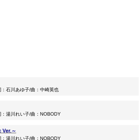
：石川あゆ子/曲：中崎英也
湯川れい子/曲：NOBODY
Ver.～
湯川れい子/曲：NOBODY