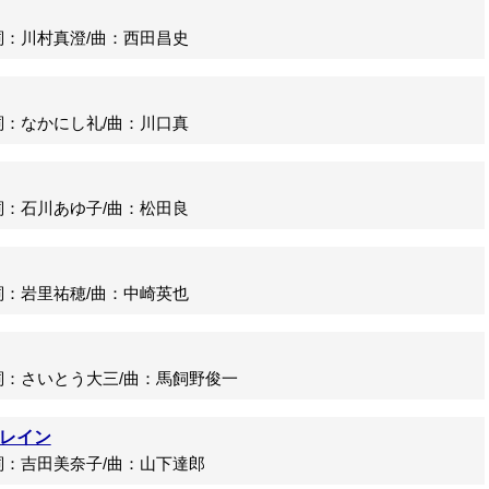
：川村真澄/曲：西田昌史
：なかにし礼/曲：川口真
：石川あゆ子/曲：松田良
：岩里祐穂/曲：中崎英也
：さいとう大三/曲：馬飼野俊一
レイン
：吉田美奈子/曲：山下達郎