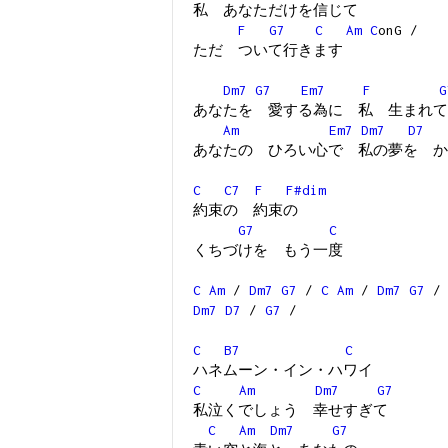
私 あなただけを信じて
F
G7
C
Am
C
onG /
ただ ついて行きます
Dm7
G7
Em7
F
G
あなたを 愛する為に 私 生まれて
Am
Em7
Dm7
D7
あなたの ひろい心で 私の夢を か
C
C7
F
F#dim
約束の 約束の
G7
C
くちづけを もう一度
C
Am
/
Dm7
G7
/
C
Am
/
Dm7
G7
/
Dm7
D7
/
G7
/
C
B7
C
ハネムーン・イン・ハワイ
C
Am
Dm7
G7
私泣くでしょう 幸せすぎて
C
Am
Dm7
G7