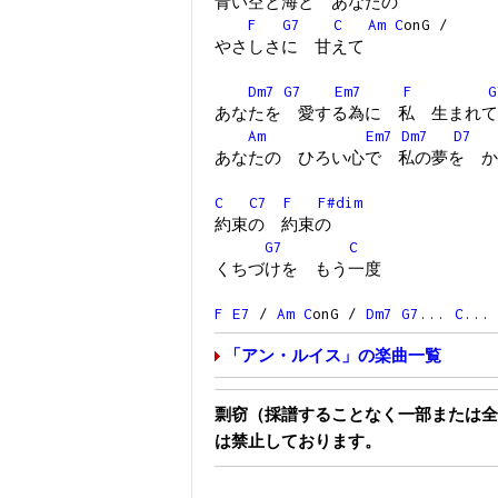
青い空と海と あなたの
F
G7
C
Am
C
onG /
やさしさに 甘えて
Dm7
G7
Em7
F
G
あなたを 愛する為に 私 生まれて
Am
Em7
Dm7
D7
あなたの ひろい心で 私の夢を か
C
C7
F
F#dim
約束の 約束の
G7
C
くちづけを もう一度
F
E7
/
Am
C
onG /
Dm7
G7
...
C
...
「アン・ルイス」の楽曲一覧
剽窃（採譜することなく一部または全
は禁止しております。