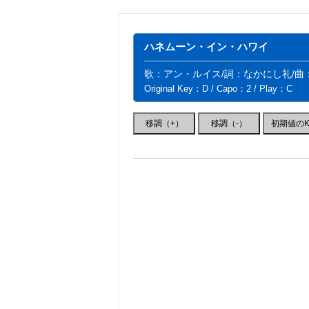
ハネムーン・イン・ハワイ
歌：アン・ルイス/詞：なかにし礼/曲
Original Key：D / Capo：2 / Play：C