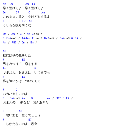
Am
Em
Am
Em
早く逃げろよ 早く逃げろよ
Dm
G7
C
Am
このままいると やけどをするよ
F
G
E7
Am
うしろを振り向くな
Dm
/
Am
/
G
/
Am
G
onB /
C
Em7
onB /
A#dim
F
onA /
Dm7
onG /
Dm7
onG
G
G#
/
Am
/
FM7
/
Dm
/
Em
/
Am
G
秋には秋の色をした
F
E7
男をみつけて 恋をする
Am
G
ヤボだね おまえは いつまでも
F
E7
私を追いかけ ついてくる
F
G
バカバカしいのよ
C
Em7
onB
Am
G
Am
/
FM7
F
F#
/
おまえの 夢など 聞きあきた
G
Am
悪い女と 思うでしょう
F
E7
しかたないのよ 恋女