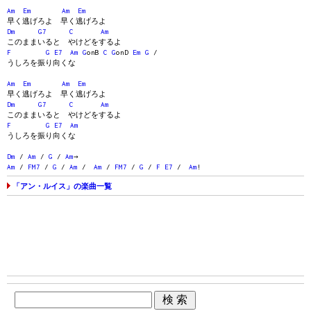
Am
Em
Am
Em
早く逃げろよ 早く逃げろよ
Dm
G7
C
Am
このままいると やけどをするよ
F
G
E7
Am
G
onB
C
G
onD
Em
G
/
うしろを振り向くな
Am
Em
Am
Em
早く逃げろよ 早く逃げろよ
Dm
G7
C
Am
このままいると やけどをするよ
F
G
E7
Am
うしろを振り向くな
Dm
/
Am
/
G
/
Am
→
Am
/
FM7
/
G
/
Am
/
Am
/
FM7
/
G
/
F
E7
/
Am
!
「アン・ルイス」の楽曲一覧