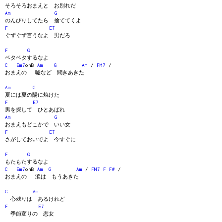
そろそろおまえと お別れだ
Am
G
のんびりしてたら 捨ててくよ
F
E7
ぐずぐず言うなよ 男だろ
F
G
ベタベタするなよ
C
Em7
onB
Am
G
Am
/
FM7
/
おまえの 嘘など 聞きあきた
Am
G
夏には夏の陽に焼けた
F
E7
男を探して ひとあばれ
Am
G
おまえもどこかで いい女
F
E7
さがしておいでよ 今すぐに
F
G
もたもたするなよ
C
Em7
onB
Am
G
Am
/
FM7
F
F#
/
おまえの 涙は もうあきた
G
Am
心残りは あるけれど
F
E7
季節変りの 恋女