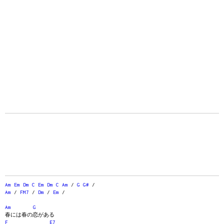
Am
Em
Dm
C
Em
Dm
C
Am
/
G
G#
/
Am
/
FM7
/
Dm
/
Em
/
Am
G
春には春の恋がある
F
E7