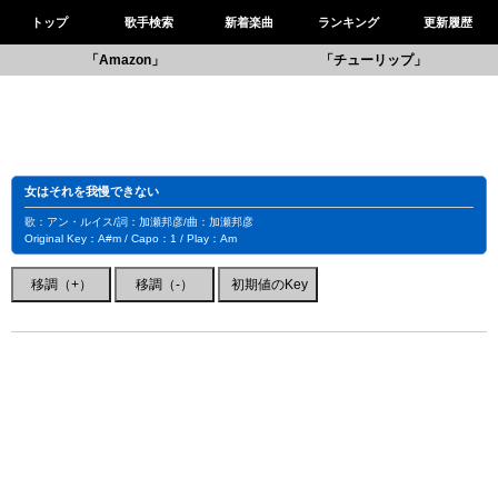
トップ
歌手検索
新着楽曲
ランキング
更新履歴
「Amazon」
「チューリップ」
女はそれを我慢できない
歌：アン・ルイス/詞：加瀬邦彦/曲：加瀬邦彦
Original Key：A#m / Capo：1 / Play：Am