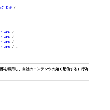
m7
Em6
/
m7
Am6
/
m7
Am6
/
m7
Am6
/
m7
Am6
/ …
部を転用し、自社のコンテンツの如く配信する）行為