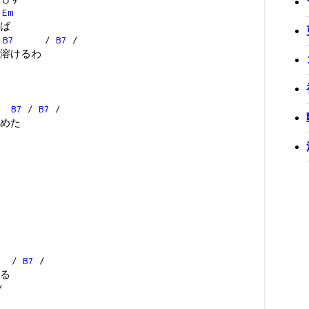
Em
ば
B7
/
B7
/
溶けるわ
B7
/
B7
/
めた
/
B7
/
る
/