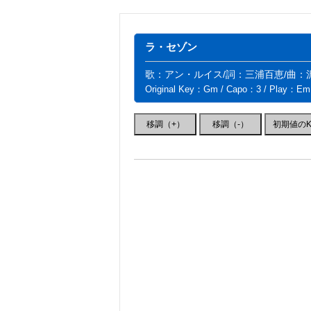
ラ・セゾン
歌：アン・ルイス/詞：三浦百恵/曲：
Original Key：Gm / Capo：3 / Play：Em