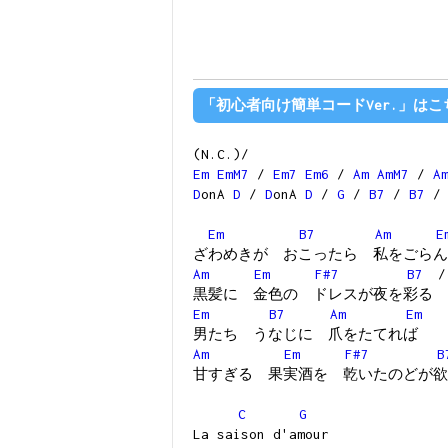
「初心者向け簡単コードVer.」はこ
(N.C.)/
Em
EmM7
/
Em7
Em6
/
Am
AmM7
/
A
D
onA
D
/
D
onA
D
/
G
/
B7
/
B7
/
Em
B7
Am
E
ざわめきが おこったら 私をごらん
Am
Em
F#7
B7
黒髪に 金色の ドレスが夜を彩る
Em
B7
Am
Em
男たち うなじに 爪をたてれば
Am
Em
F#7
B
甘すぎる 果実酒を 乾いたのどが欲
C
G
La saison d'amour