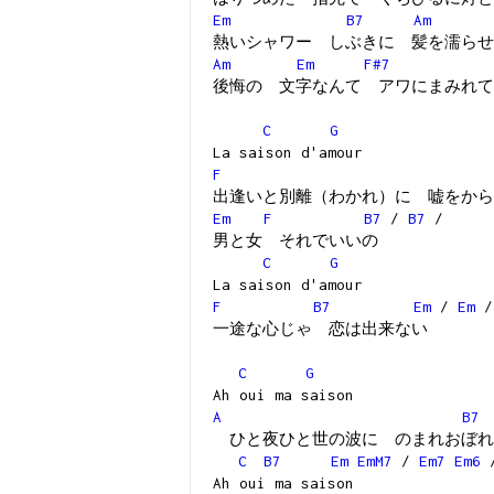
Em
B7
Am
熱いシャワー しぶきに 髪を濡らせ
Am
Em
F#7
後悔の 文字なんて アワにまみれて
C
G
La saison d'amour
F
出逢いと別離（わかれ）に 嘘をから
Em
F
B7
/
B7
/
男と女 それでいいの
C
G
La saison d'amour
F
B7
Em
/
Em
/
一途な心じゃ 恋は出来ない
C
G
Ah oui ma saison
A
B7
ひと夜ひと世の波に のまれおぼれ
C
B7
Em
EmM7
/
Em7
Em6
Ah oui ma saison