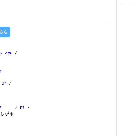
ちら
m7
Am6
/
m
/
B7
/
7
/
B7
/
しがる