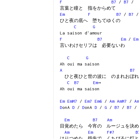
F
B7
/
B7
/
言葉と瞳と 指をからめて
Em
F
B7
/
B7
/
ひと夜の底へ 堕ちてゆくの
C
G
La saison d'amour
F
B7
Em
/
Em
言いわけセリフは 必要ないわ
C
G
Ah oui ma saison
A
B7
ひと夜ひと世の波に のまれおぼれ
C
B7
Em
→
Ah oui ma saison
Em
EmM7
/
Em7
Em6
/
Am
AmM7
/
A
D
onA
D
/
D
onA
D
/
G
/
B7
/
B7
/
Em
B7
Am
目覚めたら 今宵の ルージュを決め
Am
Em
F#7
B
はりつめた 指先で くちびるに灯と