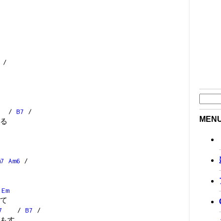
/
/
B7
/
MEN
る
m7
Am6
/
Em
て
7
/
B7
/
もす