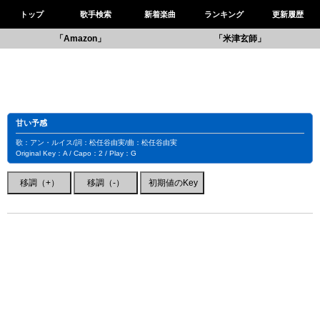
トップ
歌手検索
新着楽曲
ランキング
更新履歴
「Amazon」
「米津玄師」
甘い予感
歌：アン・ルイス/詞：松任谷由実/曲：松任谷由実
Original Key：A / Capo：2 / Play：G