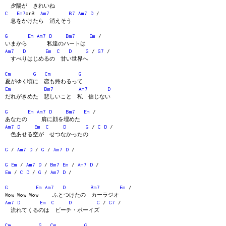
夕陽が きれいね
C
Em7
onB
Am7
B7
Am7
D
/
息をかけたら 消えそう
G
Em
Am7
D
Bm7
Em
/
いまから 私達のハートは
Am7
D
Em
C
D
G
/
G7
/
すべりはじめるの 甘い世界へ
Cm
G
Cm
G
夏がゆく頃に 恋も終わるって
Em
Bm7
Am7
D
だれがきめた 悲しいこと 私 信じない
G
Em
Am7
D
Bm7
Em
/
あなたの 肩に顔を埋めた
Am7
D
Em
C
D
G
/
C
D
/
色あせる空が せつなかったの
G
/
Am7
D
/
G
/
Am7
D
/
G
Em
/
Am7
D
/
Bm7
Em
/
Am7
D
/
Em
/
C
D
/
G
/
Am7
D
/
G
Em
Am7
D
Bm7
Em
/
Wow Wow Wow ふとつけたの カーラジオ
Am7
D
Em
C
D
G
/
G7
/
流れてくるのは ビーチ・ボーイズ
Cm
G
Cm
G