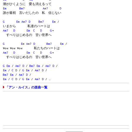
潮がひくように 愛も消えるって
Em
Bm7
Am7
D
誰が最初 言いだしたの 私 信じない
G
Em
Am7
D
Bm7
Em
/
いまから 私達のハートは
Am7
D
Em
C
D
G
→
すべりはじめるの 甘い世界へ
G
Em
Am7
D
Bm7
Em
/
Wow Wow Wow 私たちのハートは
Am7
D
Em
C
D
G
→
すべりはじめるの 甘い世界へ
G
Em
/
Am7
D
/
Bm7
Em
/
Am7
D
/
Em
/
C
D
/
G
Em
/
Am7
D
/
Bm7
Em
/
Am7
D
/
Em
/
C
D
/
G
Em
/
Am7
D
/ …
「アン・ルイス」の楽曲一覧