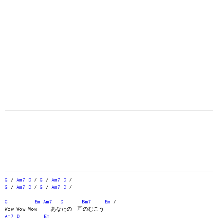
G
/
Am7
D
/
G
/
Am7
D
/
G
/
Am7
D
/
G
/
Am7
D
/
G
Em
Am7
D
Bm7
Em
/
Wow Wow Wow あなたの 耳のむこう
Am7
D
Em