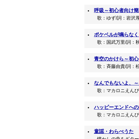
呼吸～初心者向け簡単
歌：ゆず/詞：岩沢厚
ポケベルが鳴らなく
歌：国武万里/詞：秋
青空のかけら～初心者
歌：斉藤由貴/詞：松
なんでもないよ、～初
歌：マカロニえんぴつ
ハッピーエンドへの
歌：マカロニえんぴつ
童謡・わらべうた