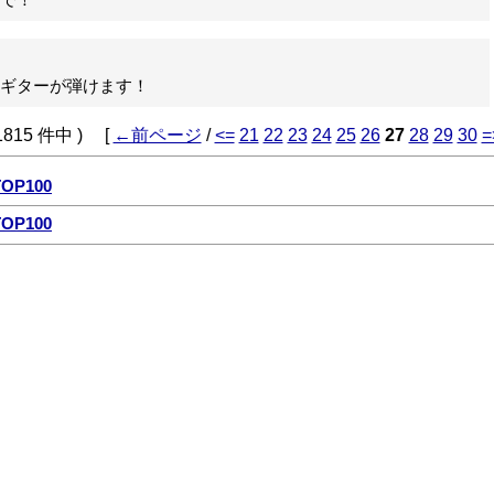
で！
ギターが弾けます！
 1815 件中 ) [
←前ページ
/
<=
21
22
23
24
25
26
27
28
29
30
=
P100
P100