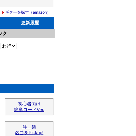
ギターを探す（amazon）
更新履歴
ック
初心者向け
簡単コードVer.
洋 楽
名曲をPickup!