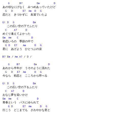
G
B7
Em
D
あの頃なにげなく みつめあっていたけど
G
D
E7
Am
D
G
恋だと きづかずに 友達でいたよ
G
!
D
G
Em
この広い空の下でふたり
C
A7
D
めぐり逢えてよかった
Em
Am
C
D
初恋いろの 季節の中で
G
D
E7
Am
D
G
君に あげよう ひとつぶの涙
B7
Em
/
Am
A7
/
D
/
G
B7
Em
D
あれから半年が うそのように流れた
G
D
E7
Am
D
G
今なら 初恋と こころから呼べる
G
!
D
G
Em
この広い空の下をふたり
C
A7
D
おなじ夢を追いかけ
Em
Am
C
D
青春という バスにゆられて
G
D
E7
Am
D
G
行こう どこまでも さわやかな君と