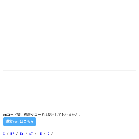
onコード等、複雑なコードは使用しておりません。
通常Ver.はこちら
G
/
B7
/
Em
/
A7
/
D
/
D
/