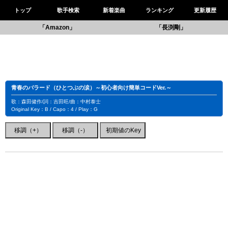
トップ
歌手検索
新着楽曲
ランキング
更新履歴
「Amazon」
「長渕剛」
青春のバラード（ひとつぶの涙）～初心者向け簡単コードVer.～
歌：森田健作/詞：吉田旺/曲：中村泰士
Original Key：B / Capo：4 / Play：G