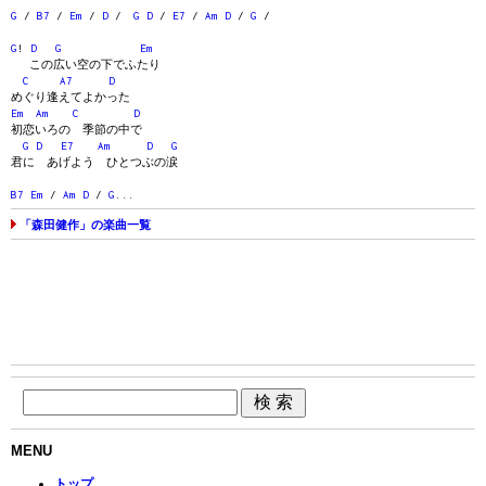
G
/
B7
/
Em
/
D
/
G
D
/
E7
/
Am
D
/
G
/
G
!
D
G
Em
この広い空の下でふたり
C
A7
D
めぐり逢えてよかった
Em
Am
C
D
初恋いろの 季節の中で
G
D
E7
Am
D
G
君に あげよう ひとつぶの涙
B7
Em
/
Am
D
/
G
...
「森田健作」の楽曲一覧
MENU
トップ