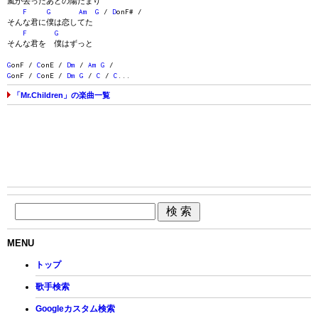
嵐が去ったあとの陽だまり
F
G
Am
G
/
D
onF# /
そんな君に僕は恋してた
F
G
そんな君を 僕はずっと
G
onF /
C
onE /
Dm
/
Am
G
/
G
onF /
C
onE /
Dm
G
/
C
/
C
...
「Mr.Children」の楽曲一覧
MENU
トップ
歌手検索
Googleカスタム検索