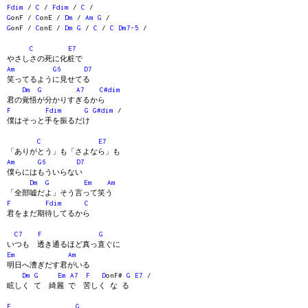
Fdim
/
C
/
Fdim
/
C
/
G
onF /
C
onE /
Dm
/
Am
G
/
G
onF /
C
onE /
Dm
G
/
C
/
C
Dm7-5
/
C
E7
やさしさの死に化粧で
Am
G6
D7
笑ってるように見せてる
Dm
G
A7
C#dim
君の覚悟が分かりすぎるから
F
Fdim
G
G#dim
/
僕はそっと手を振るだけ
C
E7
「ありがとう」も「さよなら」も
Am
G6
D7
僕らにはもういらない
Dm
G
Em
Am
「全部嘘だよ」そう言って笑う
F
Fdim
C
君をまだ期待してるから
C7
F
G
いつも 透き通るほど真っ直ぐに
Em
Am
明日へ漕ぎだす君がいる
Dm
G
Em
A7
F
D
onF#
G
E7
/
眩しく て 綺麗 で 苦しく な る
F
G