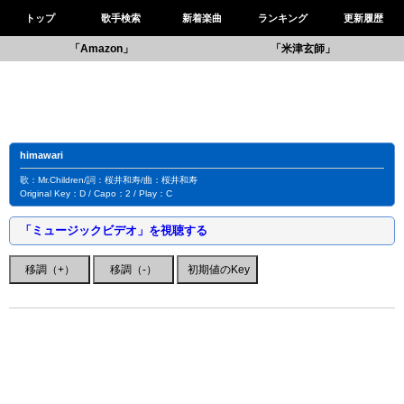
トップ
歌手検索
新着楽曲
ランキング
更新履歴
「Amazon」
「米津玄師」
himawari
歌：Mr.Children/詞：桜井和寿/曲：桜井和寿
Original Key：D / Capo：2 / Play：C
「ミュージックビデオ」を視聴する