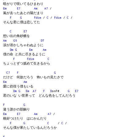
暗がりで咲いてるひまわり
Em
E7
Am
A7
/
嵐が去ったあとの陽だまり
F
G
Fdim
/
C
/
Fdim
/
C
/
そんな君に僕は恋してた
C
E7
想い出の角砂糖を
Am
G6
D7
涙が溶かしちゃわぬように
Dm
G
Em
Am
僕の命 と共に尽きるように
F
Fdim
C
ちょっとずつ舐めて生きるから
C7
F
G
だけど 何故だろう 怖いもの見たさで
Em
Am
愛に彷徨う僕もいる
Dm
G
Em
A7
F
D
onF#
G
E7
君のいな い世界って どんな色をしてんだろう
F
G
違う誰かの肌触り
Em
E7
Am
A7
/
格好つけたり はにかんだり
F
G
C
/
C
/
そんな僕が果たしているんだろうか
F