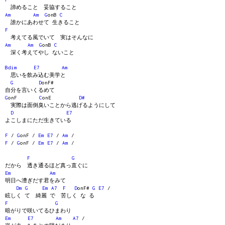
諦めること 妥協すること
Am
Am
G
onB
C
誰かにあわせて 生きること
F
考えてる風でいて 実はそんなに
Am
Am
G
onB
C
深く考えてやし ないこと
Bdim
E7
Am
思いを飲み込む美学と
G
D
onF#
自分を言いくるめて
G
onF
C
onE
D#
実際は面倒臭いことから逃げるようにして
D
E7
よこしまにただ生きている
F
/
G
onF /
Em
E7
/
Am
/
F
/
G
onF /
Em
E7
/
Am
/
F
G
だから 透き通るほど真っ直ぐに
Em
Am
明日へ漕ぎだす君をみて
Dm
G
Em
A7
F
D
onF#
G
E7
/
眩しく て 綺麗 で 苦しく な る
F
G
暗がりで咲いてるひまわり
Em
E7
Am
A7
/