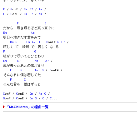
F
/
G
onF /
Em
E7
/
Am
/
F
/
G
onF /
Em
E7
/
Am
/
F
G
だから 透き通るほど真っ直ぐに
Em
Am
明日へ漕ぎだす君をみて
Dm
G
Em
A7
F
D
onF#
G
E7
/
眩しく て 綺麗 で 苦しく な る
F
G
暗がりで咲いてるひまわり
Em
E7
Am
A7
/
嵐が去ったあとの陽だまり
F
G
Am
G
/
D
onF# /
そんな君に僕は恋してた
F
G
そんな君を 僕はずっと
G
onF /
C
onE /
Dm
/
Am
G
/
G
onF /
C
onE /
Dm
G
/
C
/
C
...
「Mr.Children」の楽曲一覧