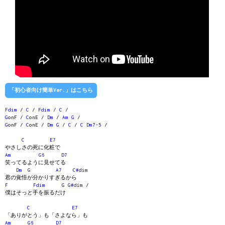
「初心者向け簡単Ver.」はこちら
Fdim
/
C
/
Fdim
/
C
/
G
onF /
C
onE /
Dm
/
Am
G
/
G
onF /
C
onE /
Dm
G
/
C
/
C
Dm7-5
/
C
E7
やさしさの死に化粧で
Am
G6
D7
笑ってるように見せてる
Dm
G
A7
C#dim
君の覚悟が分かりすぎるから
F
Fdim
G
G#dim
/
僕はそっと手を振るだけ
C
E7
「ありがとう」も「さよなら」も
Am
G6
D7