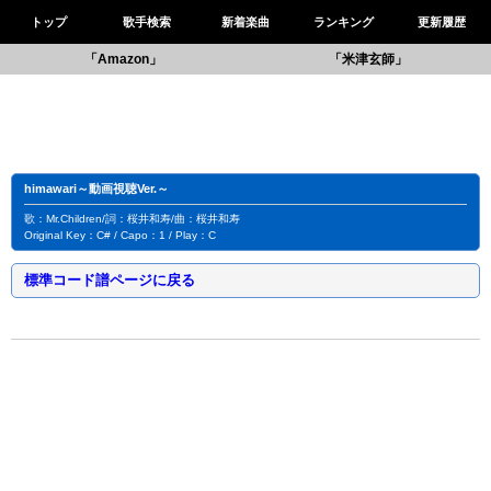
トップ
歌手検索
新着楽曲
ランキング
更新履歴
「Amazon」
「米津玄師」
himawari～動画視聴Ver.～
歌：Mr.Children/詞：桜井和寿/曲：桜井和寿
Original Key：C# / Capo：1 / Play：C
標準コード譜ページに戻る