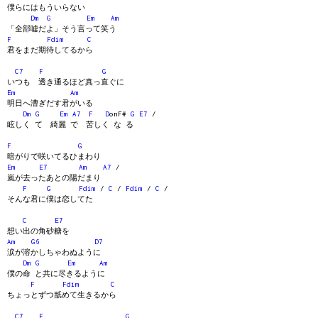
僕らにはもういらない
Dm
G
Em
Am
「全部嘘だよ」そう言って笑う
F
Fdim
C
君をまだ期待してるから
C7
F
G
いつも 透き通るほど真っ直ぐに
Em
Am
明日へ漕ぎだす君がいる
Dm
G
Em
A7
F
D
onF#
G
E7
/
眩しく て 綺麗 で 苦しく な る
F
G
暗がりで咲いてるひまわり
Em
E7
Am
A7
/
嵐が去ったあとの陽だまり
F
G
Fdim
/
C
/
Fdim
/
C
/
そんな君に僕は恋してた
C
E7
想い出の角砂糖を
Am
G6
D7
涙が溶かしちゃわぬように
Dm
G
Em
Am
僕の命 と共に尽きるように
F
Fdim
C
ちょっとずつ舐めて生きるから
C7
F
G