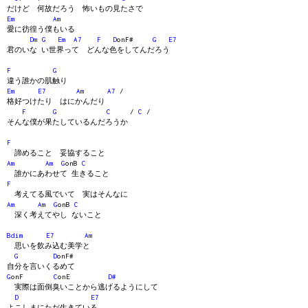
だけど 何故だろう 怖いもの見たさで
Em
Am
愛に彷徨う僕もいる
Dm
G
Em
A7
F
D
onF#
G
E7
君のいな い世界って どんな色をしてんだろう
F
G
違う誰かの肌触り
Em
E7
Am
A7
/
格好つけたり はにかんだり
F
G
C
/
C
/
そんな僕が果たしているんだろうか
F
諦めること 妥協すること
Am
Am
G
onB
C
誰かにあわせて 生きること
F
考えてる風でいて 実はそんなに
Am
Am
G
onB
C
深く考えてやし ないこと
Bdim
E7
Am
思いを飲み込む美学と
G
D
onF#
自分を言いくるめて
G
onF
C
onE
D#
実際は面倒臭いことから逃げるようにして
D
E7
よこしまにただ生きている