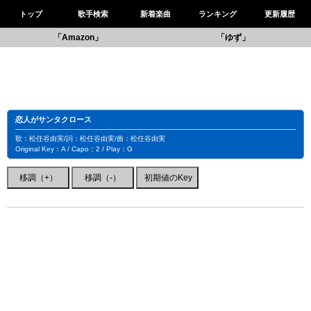
トップ
歌手検索
新着楽曲
ランキング
更新履歴
「Amazon」
「ゆず」
恋人がサンタクロース
歌：松任谷由実/詞：松任谷由実/曲：松任谷由実
Original Key：A / Capo：2 / Play：G