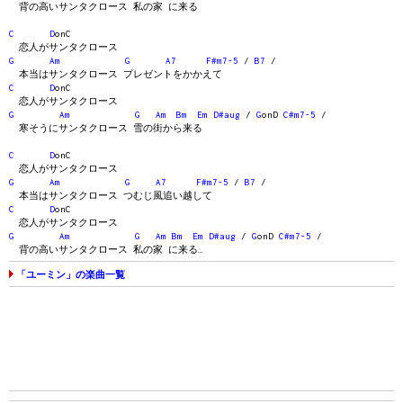
背の高いサンタクロース 私の家 に来る
C
D
onC
恋人がサンタクロース
G
Am
G
A7
F#m7-5
/
B7
/
本当はサンタクロース プレゼントをかかえて
C
D
onC
恋人がサンタクロース
G
Am
G
Am
Bm
Em
D#aug
/
G
onD
C#m7-5
/
寒そうにサンタクロース 雪の街から来る
C
D
onC
恋人がサンタクロース
G
Am
G
A7
F#m7-5
/
B7
/
本当はサンタクロース つむじ風追い越して
C
D
onC
恋人がサンタクロース
G
Am
G
Am
Bm
Em
D#aug
/
G
onD
C#m7-5
/
背の高いサンタクロース 私の家 に来る…
「ユーミン」の楽曲一覧