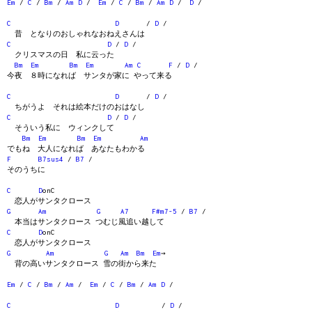
Em
/
C
/
Bm
/
Am
D
/
Em
/
C
/
Bm
/
Am
D
/
D
/
C
D
/
D
/
昔 となりのおしゃれなおねえさんは
C
D
/
D
/
クリスマスの日 私に云った
Bm
Em
Bm
Em
Am
C
F
/
D
/
今夜 ８時になれば サンタが家に やって来る
C
D
/
D
/
ちがうよ それは絵本だけのおはなし
C
D
/
D
/
そういう私に ウィンクして
Bm
Em
Bm
Em
Am
でもね 大人になれば あなたもわかる
F
B7sus4
/
B7
/
そのうちに
C
D
onC
恋人がサンタクロース
G
Am
G
A7
F#m7-5
/
B7
/
本当はサンタクロース つむじ風追い越して
C
D
onC
恋人がサンタクロース
G
Am
G
Am
Bm
Em
→
背の高いサンタクロース 雪の街から来た
Em
/
C
/
Bm
/
Am
/
Em
/
C
/
Bm
/
Am
D
/
C
D
/
D
/