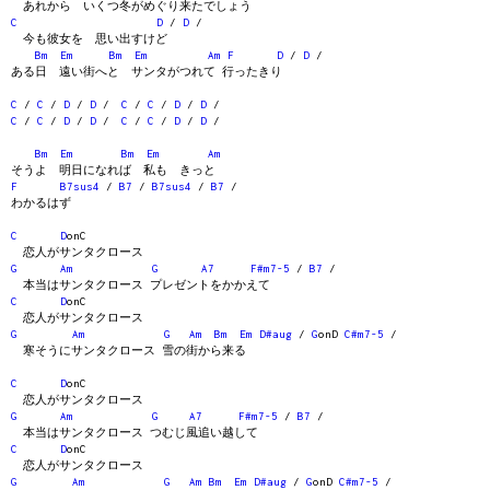
あれから いくつ冬がめぐり来たでしょう
C
D
/
D
/
今も彼女を 思い出すけど
Bm
Em
Bm
Em
Am
F
D
/
D
/
ある日 遠い街へと サンタがつれて 行ったきり
C
/
C
/
D
/
D
/
C
/
C
/
D
/
D
/
C
/
C
/
D
/
D
/
C
/
C
/
D
/
D
/
Bm
Em
Bm
Em
Am
そうよ 明日になれば 私も きっと
F
B7sus4
/
B7
/
B7sus4
/
B7
/
わかるはず
C
D
onC
恋人がサンタクロース
G
Am
G
A7
F#m7-5
/
B7
/
本当はサンタクロース プレゼントをかかえて
C
D
onC
恋人がサンタクロース
G
Am
G
Am
Bm
Em
D#aug
/
G
onD
C#m7-5
/
寒そうにサンタクロース 雪の街から来る
C
D
onC
恋人がサンタクロース
G
Am
G
A7
F#m7-5
/
B7
/
本当はサンタクロース つむじ風追い越して
C
D
onC
恋人がサンタクロース
G
Am
G
Am
Bm
Em
D#aug
/
G
onD
C#m7-5
/