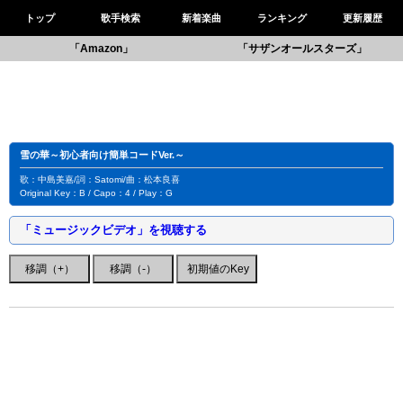
トップ
歌手検索
新着楽曲
ランキング
更新履歴
「Amazon」
「サザンオールスターズ」
雪の華～初心者向け簡単コードVer.～
歌：中島美嘉/詞：Satomi/曲：松本良喜
Original Key：B / Capo：4 / Play：G
「ミュージックビデオ」を視聴する