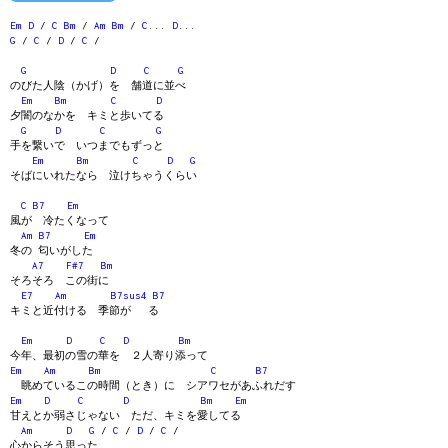
Em
D
/
C
Bm
/
Am
Bm
/
C
...
D
...
G
/
C
/
D
/
C
/
G
D
C
G
のびた人陰（かげ）を 舗道に並べ
Em
Bm
C
D
夕闇のなかを キミと歩いてる
G
D
C
G
手を繋いで いつまでもずっと
Em
Bm
C
D
G
そばにいれたなら 泣けちゃうくらい
C
B7
Em
風が 冷たくなって
Am
B7
Em
冬の 匂いがした
A7
F#7
Bm
そろそろ この街に
E7
Am
B7sus4
B7
キミと近付ける 季節が る
Em
D
C
D
Bm
今年、最初の雪の華を ２人寄り添って
Em
Am
Bm
C
B7
眺めているこの時間（とき）に シアワセがあふれだす
Em
D
C
D
Bm
Em
甘えとか弱さじゃない ただ、キミを愛してる
Am
D
G
/
C
/
D
/
C
/
心からそう思った