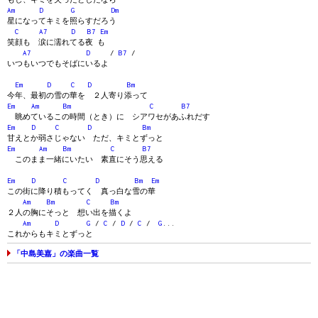
Am
D
G
Dm
星になってキミを照らすだろう
C
A7
D
B7
Em
笑顔も 涙に濡れてる夜 も
A7
D
/
B7
/
いつもいつでもそばにいるよ
Em
D
C
D
Bm
今年、最初の雪の華を ２人寄り添って
Em
Am
Bm
C
B7
眺めているこの時間（とき）に シアワセがあふれだす
Em
D
C
D
Bm
甘えとか弱さじゃない ただ、キミとずっと
Em
Am
Bm
C
B7
このまま一緒にいたい 素直にそう思える
Em
D
C
D
Bm
Em
この街に降り積もってく 真っ白な雪の華
Am
Bm
C
Bm
２人の胸にそっと 想い出を描くよ
Am
D
G
/
C
/
D
/
C
/
G
...
これからもキミとずっと
「中島美嘉」の楽曲一覧