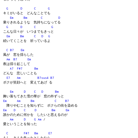
G
D
C
G
キミがいると どんなことでも
Em
Bm
C
D
乗りきれるような 気持ちになってる
G
D
C
G
こんな日々が いつまでもきっと
Em
Bm
C
D
G
続いてくことを 祈っているよ
C
B7
Em
風が 窓を揺らした
Am
B7
Em
夜は揺り起こして
A7
F#7
Bm
どんな 悲しいことも
E7
Am
B7sus4
B7
ボクが笑顔へと 変えてあげ る
Em
D
C
D
Bm
舞い落ちてきた雪の華が 窓の外ずっと
Em
Am
Bm
C
B7
降りやむことを知らずに ボクらの街を染める
Em
D
C
D
Bm
Em
誰かのために何かを したいと思えるのが
Am
D
G
Am
/
愛ということを知った
C
F#7
Bm
E7
もし、キミを失ったとしたなら