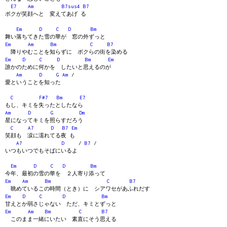
E7
Am
B7sus4
B7
ボクが笑顔へと 変えてあげ る
Em
D
C
D
Bm
舞い落ちてきた雪の華が 窓の外ずっと
Em
Am
Bm
C
B7
降りやむことを知らずに ボクらの街を染める
Em
D
C
D
Bm
Em
誰かのために何かを したいと思えるのが
Am
D
G
Am
/
愛ということを知った
C
F#7
Bm
E7
もし、キミを失ったとしたなら
Am
D
G
Dm
星になってキミを照らすだろう
C
A7
D
B7
Em
笑顔も 涙に濡れてる夜 も
A7
D
/
B7
/
いつもいつでもそばにいるよ
Em
D
C
D
Bm
今年、最初の雪の華を ２人寄り添って
Em
Am
Bm
C
B7
眺めているこの時間（とき）に シアワセがあふれだす
Em
D
C
D
Bm
甘えとか弱さじゃない ただ、キミとずっと
Em
Am
Bm
C
B7
このまま一緒にいたい 素直にそう思える