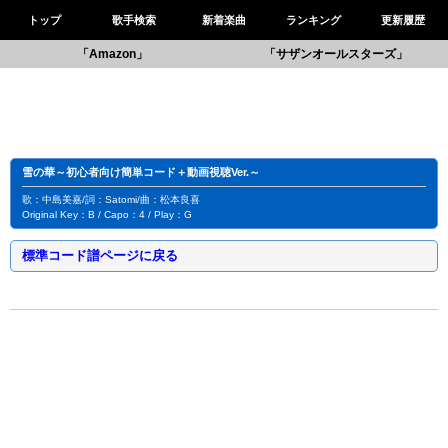
トップ
歌手検索
新着楽曲
ランキング
更新履歴
「Amazon」
「サザンオールスターズ」
雪の華～初心者向け簡単コード＋動画視聴Ver.～
歌：中島美嘉/詞：Satomi/曲：松本良喜
Original Key：B / Capo：4 / Play：G
標準コード譜ページに戻る