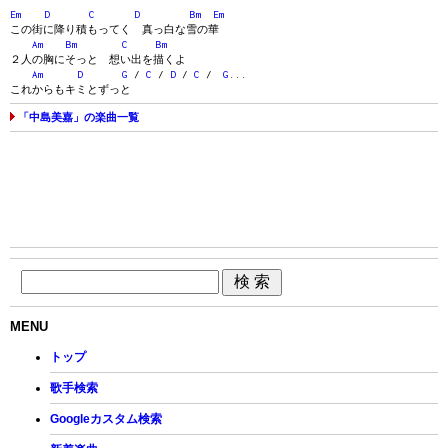
Em
D
C
D
Bm
Em
この街に降り積もってく 真っ白な雪の華
Am
Bm
C
Bm
２人の胸にそっと 想い出を描くよ
Am
D
G
/
C
/
D
/
C
/
G
...
これからもキミとずっと
「中島美嘉」の楽曲一覧
MENU
トップ
歌手検索
Googleカスタム検索