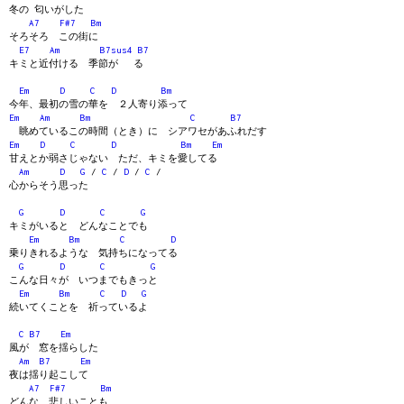
冬の 匂いがした
A7
F#7
Bm
そろそろ この街に
E7
Am
B7sus4
B7
キミと近付ける 季節が る
Em
D
C
D
Bm
今年、最初の雪の華を ２人寄り添って
Em
Am
Bm
C
B7
眺めているこの時間（とき）に シアワセがあふれだす
Em
D
C
D
Bm
Em
甘えとか弱さじゃない ただ、キミを愛してる
Am
D
G
/
C
/
D
/
C
/
心からそう思った
G
D
C
G
キミがいると どんなことでも
Em
Bm
C
D
乗りきれるような 気持ちになってる
G
D
C
G
こんな日々が いつまでもきっと
Em
Bm
C
D
G
続いてくことを 祈っているよ
C
B7
Em
風が 窓を揺らした
Am
B7
Em
夜は揺り起こして
A7
F#7
Bm
どんな 悲しいことも