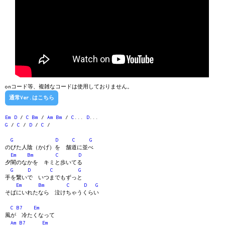
onコード等、複雑なコードは使用しておりません。
通常Ver.はこちら
Em
D
/
C
Bm
/
Am
Bm
/
C
...
D
...
G
/
C
/
D
/
C
/
G
D
C
G
のびた人陰（かげ）を 舗道に並べ
Em
Bm
C
D
夕闇のなかを キミと歩いてる
G
D
C
G
手を繋いで いつまでもずっと
Em
Bm
C
D
G
そばにいれたなら 泣けちゃうくらい
C
B7
Em
風が 冷たくなって
Am
B7
Em