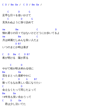
C
D
/
Bm
Em
/
C
D
/
Bm
Em
/
C
D
G
足早な日々を追いかけて
C
D
G
見失わぬように張り詰めて
Am
Bm
C
D
憧れ通りの日々ではないけどどうにか歩いてるよ
Am
Bm
C
月は綺麗だしみんな良い人だよ
D
B7
いつのまにか時は過ぎ
C
D
Bm
C
D
B7
夜が明ける 陽が昇る
C
D
やがて桜が咲き終わる頃に
Bm
Em
花をまとった道鮮やかに
C
D
G
B7
散ってもなお美しい花になりたい
C
D
会えなくたって同じだよって
Bm
Em
10年先も笑い合おうって
C
D
Em
君は少し泣いてた