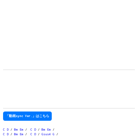
「動画sync Ver.」はこちら
C
D
/
Bm
Em
/
C
D
/
Bm
Em
/
C
D
/
Bm
Em
/
C
D
/
Gsus4
G
/