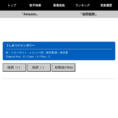
トップ
歌手検索
新着楽曲
ランキング
更新履歴
「Amazon」
「吉田拓郎」
うしみつジャンボリー
歌：スターダスト・レビュー/詞：根本要/曲：根本要
Original Key：E / Capo：4 / Play：C