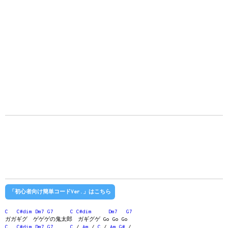
「初心者向け簡単コードVer.」はこちら
C
C#dim
Dm7
G7
C
C#dim
Dm7
G7
ガガギグ ゲゲゲの鬼太郎 ガギグゲ Go Go Go
C
C#dim
Dm7
G7
C
/
Am
/
C
/
Am
G#
/