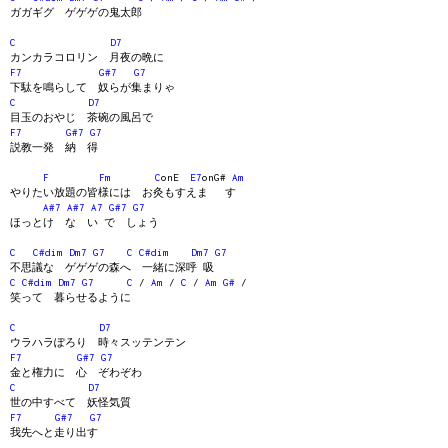
ガガギグ ゲゲゲの鬼太郎
C
D7
カンカラコロリン 月夜の晩に
F7
G#7
G7
下駄を鳴らして 奴らが集まりゃ
C
D7
目玉のおやじ 茶碗の風呂で
F7
G#7
G7
説教一発 納 得
F
Fm
C
onE
E7
onG#
Am
やりたい放題の皆様には お灸もすえま す
A#7
A#7
A7
G#7
G7
ほっとけ な い で しょう
C
C#dim
Dm7
G7
C
C#dim
Dm7
G7
不思議な ゲゲゲの森へ 一緒に深呼 吸
C
C#dim
Dm7
G7
C
/
Am
/
C
/
Am
G#
/
笑って 暮らせるように
C
D7
ウラハラぽろり 時々スッテンテン
F7
G#7
G7
金と権力に 心 ぞわぞわ
C
D7
世の中すべて 妖怪気質
F7
G#7
G7
我先へと走り出す