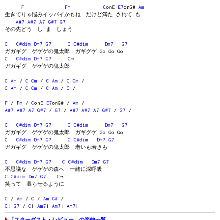
F
Fm
C
onE
E7
onG#
Am
生きてりゃ悩みイッパイかもね だけど満た されて も
A#7
A#7
A7
G#7
G7
その先どう し ま しょう
C
C#dim
Dm7
G7
C
C#dim
Dm7
G7
ガガギグ ゲゲゲの鬼太郎 ガギグゲ Go Go Go
C
C#dim
Dm7
G7
C
→
ガガギグ ゲゲゲの鬼太郎
C
Am
/
C
Cm
/
C
Am
/
C
Cm
/
C
Am
/
C
Cm
/
C
Am
/
C
!/
F
/
Fm
/
C
onE
E7
onG# /
Am
/
A#7
A#7
A7
G#7
/
G7
/
A#7
A#7
A7
G#7
/
G7
/
C
C#dim
Dm7
G7
C
C#dim
Dm7
G7
ガガギグ ゲゲゲの鬼太郎 ガギグゲ Go Go Go
C
C#dim
Dm7
G7
C
C#dim
Dm7
G7
ガガギグ ゲゲゲの鬼太郎 老いも若きも
C
C#dim
Dm7
G7
C
C#dim
Dm7
G7
不思議な ゲゲゲの森へ 一緒に深呼吸
C
C#dim
Dm7
G7
C
→
笑って 暮らせるように
C
/
Am
/
C
/
Am
G#
/
C
!
G7
/
C
!
Am7
!
Am7
!
Am7
!
「スターダスト・レビュー」の楽曲一覧