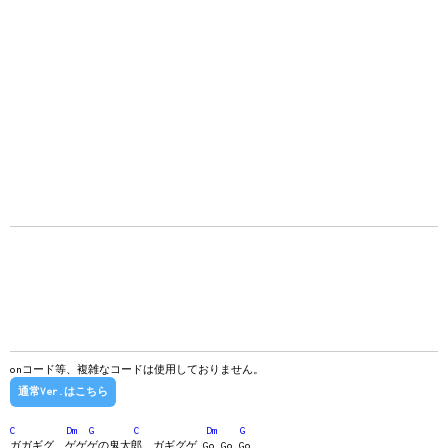
onコード等、複雑なコードは使用しておりません。
通常Ver.はこちら
C
Dm
G
C
Dm
G
ガガギグ ゲゲゲの鬼太郎 ガギグゲ Go Go Go