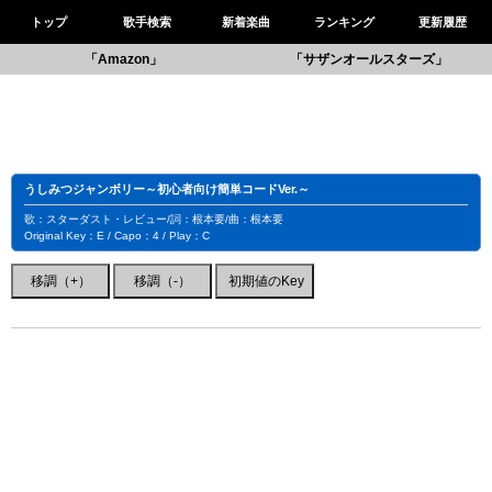
トップ
歌手検索
新着楽曲
ランキング
更新履歴
「Amazon」
「サザンオールスターズ」
うしみつジャンボリー～初心者向け簡単コードVer.～
歌：スターダスト・レビュー/詞：根本要/曲：根本要
Original Key：E / Capo：4 / Play：C