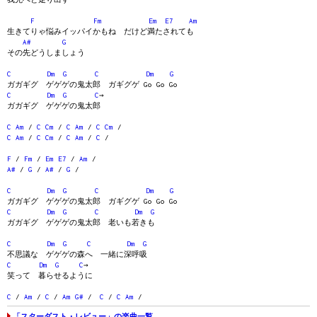
F
Fm
Em
E7
Am
生きてりゃ悩みイッパイかもね だけど満たされても
A#
G
その先どうしましょう
C
Dm
G
C
Dm
G
ガガギグ ゲゲゲの鬼太郎 ガギグゲ Go Go Go
C
Dm
G
C
→
ガガギグ ゲゲゲの鬼太郎
C
Am
/
C
Cm
/
C
Am
/
C
Cm
/
C
Am
/
C
Cm
/
C
Am
/
C
/
F
/
Fm
/
Em
E7
/
Am
/
A#
/
G
/
A#
/
G
/
C
Dm
G
C
Dm
G
ガガギグ ゲゲゲの鬼太郎 ガギグゲ Go Go Go
C
Dm
G
C
Dm
G
ガガギグ ゲゲゲの鬼太郎 老いも若きも
C
Dm
G
C
Dm
G
不思議な ゲゲゲの森へ 一緒に深呼吸
C
Dm
G
C
→
笑って 暮らせるように
C
/
Am
/
C
/
Am
G#
/
C
/
C
Am
/
「スターダスト・レビュー」の楽曲一覧