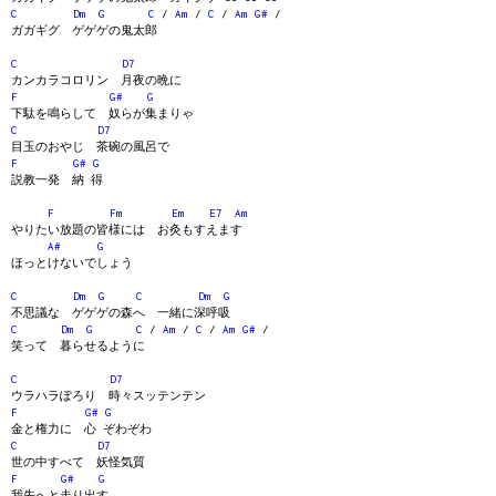
C
Dm
G
C
/
Am
/
C
/
Am
G#
/
ガガギグ ゲゲゲの鬼太郎
C
D7
カンカラコロリン 月夜の晩に
F
G#
G
下駄を鳴らして 奴らが集まりゃ
C
D7
目玉のおやじ 茶碗の風呂で
F
G#
G
説教一発 納 得
F
Fm
Em
E7
Am
やりたい放題の皆様には お灸もすえます
A#
G
ほっとけないでしょう
C
Dm
G
C
Dm
G
不思議な ゲゲゲの森へ 一緒に深呼吸
C
Dm
G
C
/
Am
/
C
/
Am
G#
/
笑って 暮らせるように
C
D7
ウラハラぽろり 時々スッテンテン
F
G#
G
金と権力に 心 ぞわぞわ
C
D7
世の中すべて 妖怪気質
F
G#
G
我先へと走り出す