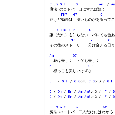
C
Em
G
F
G
Am
/
A
魔法 のコトバ 口にすれば短く
FM7
G7
C
だけど効果は 凄いものがあるってこ
C
Em
G
F
G
誰（だれ）も知らない バレても色あ
FM7
G7
C
その後のストーリー 分け合える日ま
Am
D7
花は美しく トゲも美しく
F
G
→
根っこも美しいはずさ
G
F
/
G
F
/
G
G
onB
C
G
onD /
G
F
C
/
Dm
/
Em
/
Am
Am7
onG /
F
/
D
C
/
Dm
/
Em
/
Am
Am7
onG /
F
/
D
C
Em
G
F
G
Am
魔法 のコトバ 二人だけにはわかる