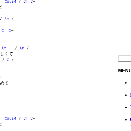
Csus4
/
C
!
C
→
ど
/
Am
/
/
C
!
C
→
Am
/
Am
/
しくて
/
C
/
MEN
m
めて
Csus4
/
C
!
C
→
た