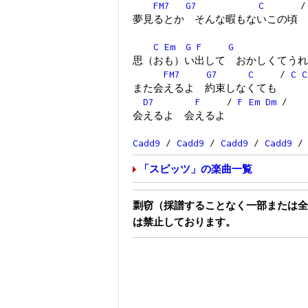
FM7
G7
C
夢見るとか そんな暇もないこの頃
C
Em
G
F
G
思（おも）い出して おかしくてうれ
FM7
G7
C
/
C
C
また会えるよ 約束しなくても
D7
F
/
F
Em
Dm
/
会えるよ 会えるよ
Cadd9
/
Cadd9
/
Cadd9
/
Cadd9
/
「スピッツ」の楽曲一覧
剽窃（採譜することなく一部または全
は禁止しております。