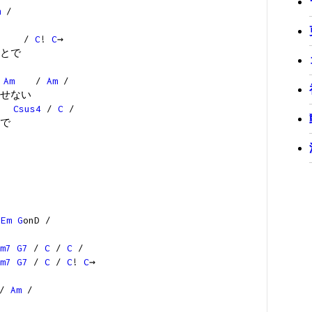
m
/
/
C
!
C
→
とで
Am
/
Am
/
せない
Csus4
/
C
/
で
Em
G
onD /
m7
G7
/
C
/
C
/
m7
G7
/
C
/
C
!
C
→
/
Am
/