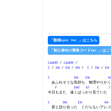
「動画sync Ver.」はこちら
「初心者向け簡単コードVer.」はこ
Cadd9
/
Cadd9
/
C
/
Dm
/
Em
/
Dm
/
C
/
Dm
/
Em
C
Dm
Em
A
あふれそうな気持ち 無理やりかく
F
Dm7
G7
C
今日もまた 遠くばっかり見ていた
C
Dm
Em
Am
君と語り合った くだらないアレコ