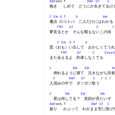
Am7
onG
F
Dm7
G7
C
抱き しめて どうにか生きてるけ
C
Em
G
F
G
Am
魔法 のコトバ 二人だけにはわかる
FM7
G7
C
夢見るとか そんな暇もないこの頃
C
Em
G
F
G
思（おも）い出して おかしくてうれ
FM7
G7
C
Csus4
また会えるよ 約束しなくても
C
Dm
Em
A
倒れるように寝て 泣きながら目覚
F
Dm7
G7
C
/
C
/
人混みの中で ボソボソ歌う
C
Dm
Em
Am
君は何してる？ 笑顔が見たいぞ
Am7
onG
F
Dm7
G7
C
振り かぶって わがまま空に投げ