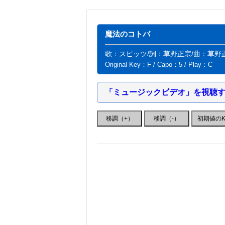
魔法のコトバ
歌：スピッツ/詞：草野正宗/曲：草野
Original Key：F / Capo：5 / Play：C
「ミュージックビデオ」を視聴