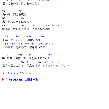
愛してるのは 目の前の君だと
Cm
A#
白い冬 凍える夜は
G#
Cm
君を包むコートになろう
Cm
A#
Fm
A#
F#
G#
/
眠る君 照らす月明り それも僕なのさ
C#
Fm
A#m
Fm
ああ 悲しいほど 自由な夜の中
F#
F#m
C#
A#m
F#
D#7
G#
A
/
その瞳で その心で 僕を見つめて
D
F#m
Bm
F#m
MY GIRL 涙拭いて 顔をあげてごらん
G
Gm
D
Bm
Em7
A
D
→
もう一度ここから 二人だけで 歩き出すペイヴメント
D
/
C
/
G
/
A#
...
D
...
「THE ALFEE」の楽曲一覧