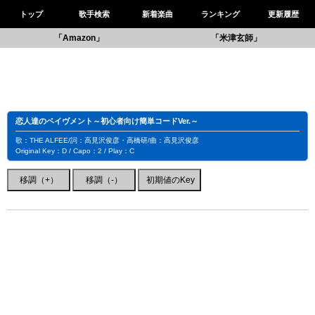
トップ
歌手検索
新着楽曲
ランキング
更新履歴
「Amazon」
「米津玄師」
恋人達のペイヴメント～初心者向け簡単コードVer.～
歌：THE ALFEE/詞：高見沢俊彦・高橋研/曲：高見沢俊彦
Original Key：D / Capo：2 / Play：C