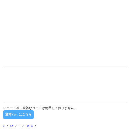
onコード等、複雑なコードは使用しておりません。
通常Ver.はこちら
C
/
A#
/
F
/
Fm
G
/