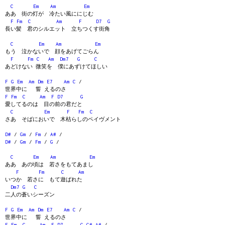
C
Em
Am
Em
ああ 街の灯が 冷たい風ににじむ
F
Fm
C
Am
F
D7
G
長い髪 君のシルエット 立ちつくす街角
C
Em
Am
Em
もう 泣かないで 顔をあげてごらん
F
Fm
C
Am
Dm7
G
C
あどけない 微笑を 僕にあずけてほしい
F
G
Em
Am
Dm
E7
Am
C
/
世界中に 誓 えるのさ
F
Fm
C
Am
F
D7
G
愛してるのは 目の前の君だと
C
Em
F
Fm
C
さあ そばにおいで 木枯らしのペイヴメント
D#
/
Gm
/
Fm
/
A#
/
D#
/
Gm
/
Fm
/
G
/
C
Em
Am
Em
ああ あの頃は 若さをもてあまし
F
Fm
C
Am
いつか 若さに もて遊ばれた
Dm7
G
C
二人の蒼いシーズン
F
G
Em
Am
Dm
E7
Am
C
/
世界中に 誓 えるのさ
F
Fm
C
Am
F
D7
G
G#
A#
/