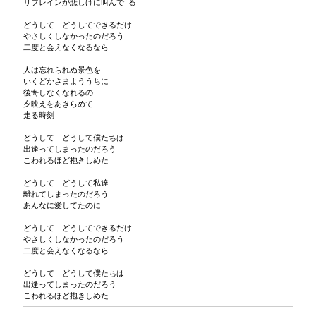
リフレインが悲しげに叫んで る
どうして どうしてできるだけ
やさしくしなかったのだろう
二度と会えなくなるなら
人は忘れられぬ景色を
いくどかさまよううちに
後悔しなくなれるの
夕映えをあきらめて
走る時刻
どうして どうして僕たちは
出逢ってしまったのだろう
こわれるほど抱きしめた
どうして どうして私達
離れてしまったのだろう
あんなに愛してたのに
どうして どうしてできるだけ
やさしくしなかったのだろう
二度と会えなくなるなら
どうして どうして僕たちは
出逢ってしまったのだろう
こわれるほど抱きしめた…