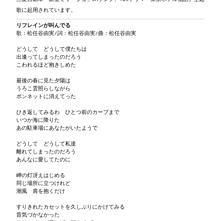
歌に起用されています。
リフレインが叫んでる
歌：松任谷由実/詞：松任谷由実/曲：松任谷由実
どうして どうして僕たちは
出逢ってしまったのだろう
こわれるほど抱きしめた
最後の春に見た夕陽は
うろこ雲照らしながら
ボンネットに消えてった
ひき返してみるわ ひとつ前のカーブまで
いつか海に降りた
あの駐車場にあなたがいたようで
どうして どうして私達
離れてしまったのだろう
あんなに愛してたのに
岬の灯冴えはじめる
同じ場所に立つけれど
潮風 肩を抱くだけ
すりきれたカセットを久しぶりにかけてみる
昔気づかなかった