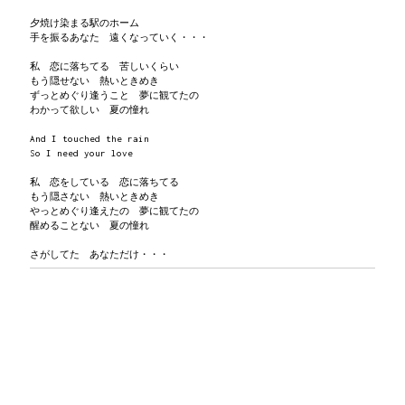
夕焼け染まる駅のホーム
手を振るあなた 遠くなっていく・・・
私 恋に落ちてる 苦しいくらい
もう隠せない 熱いときめき
ずっとめぐり逢うこと 夢に観てたの
わかって欲しい 夏の憧れ
And I touched the rain
So I need your love
私 恋をしている 恋に落ちてる
もう隠さない 熱いときめき
やっとめぐり逢えたの 夢に観てたの
醒めることない 夏の憧れ
さがしてた あなただけ・・・