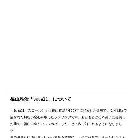
福山雅治「Squall」について
「Squall（スコール）」は福山雅治が1999年に発表した楽曲で、女性目線で
描かれた切ない恋心を歌ったラブソングです。もともとは松本英子に提供し
た曲で、福山自身がセルフカバーしたことで広く知られるようになりまし
た。
夏の夕暮れや通り雨といった情景を背景に、「恋に落ちてしまった切なさと