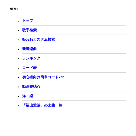
FM7
Am
G
/
Gsus4
ConE
FM7
/
MENU
間奏
FM7
Am
G
/
Gsus4
ConE
FM7
/
間奏
トップ
FM7
Am
G
/
Gsus4
ConE
FM7
/
Fm
Gm
/
Gm
/
間奏
歌手検索
C
G
Am
Em
Googleカスタム検索
私　恋をしている　恋に落ちてる
F
ConE
Dm7
G7sus4
新着楽曲
もう隠さない　熱いときめき
G7
C
G
Am
Em
ランキング
やっとめぐり逢えたの　夢に観てたの
F
C
Dm7
E7sus4
E7
/
コード表
醒めることない　夏の憧れ
Am
G6
FM7
Am
G6
FM7
/
Gsus4
ConE
FM7
/
初心者向け簡単コードVer.
さが してた　あな ただけ・・・
C
FM7
/
Am
G
/
C
FM7
/
Am
G
/
A#
F
/
F...
動画視聴Ver.
後奏
洋 楽
「福山雅治」の楽曲一覧