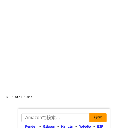
© J-Total Music!
検索
Fender
-
Gibson
-
Martin
-
YAMAHA
-
ESP