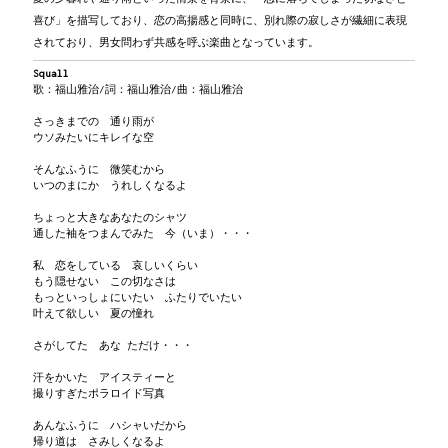
喜び」を描写しており、恋の高揚感と同時に、別れ際の寂しさが繊細に表現
されており、男女問わず共感を呼ぶ楽曲となっています。
Squall
歌：福山雅治/詞：福山雅治/曲：福山雅治
さっきまでの 通り雨が
ウソみたいにキレイな空
そんなふうに 微笑むから
いつのまにか うれしくなるよ
ちょっと大きなあなたのシャツ
通した袖をつまんでみた 今（いま）・・・
私 恋をしている 哀しいくらい
もう隠せない この切なさは
もっといっしょにいたい ふたりでいたい
叶えて欲しい 夏の憧れ
さがしてた あな ただけ・・・
汗をかいた アイスティーと
撮りすぎたポラロイド写真
あんなふうに ハシャいだから
帰り道は さみしくなるよ