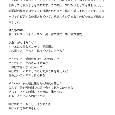
Fm
G
Fm→
と押してくれるような楽曲です。この曲は、CMソングとしても使われたり、
そうさ　今も　同じ星を見ている
赤羽駅の発車メロディにも採用されたりと、幅広く親しまれています。ミュ
Fm
/
Fm
/
C
/
C
/
後奏
ージックビデオも公開されていて、横浜スタジアム近くのビル屋上で撮影さ
Fm
/
Fm
/
C
/
C
/
れました。
後奏
Fm
/
Fm
/
C
/
C
/
俺たちの明日
後奏
歌：エレファントカシマシ 詞：宮本浩次 曲：宮本浩次
Fm
/
Fm
/
C
/
C!
後奏
さあ がんばろうぜ！
オマエは今日もどこかで 不器用に
この日々と きっと 戦っていることだろう
どうだい？ 近頃仕事は忙しいのかい？
どうだい？ かみさんは元気か？
子供は大きくなったかい？
実は昨日 オマエとつるんで歩く夢を見たんだ
昔みたいにオマエと歩く夢を
そういや あの頃は俺たちの時代を築こう
なんて 話を何時間でも語り合って飽きなかったな
そして そんな時間こそ本当は 俺たちの
あぁ 人生そのものだったな
時は流れて もうりっぱな大人さ
今はそれぞれの道を行く