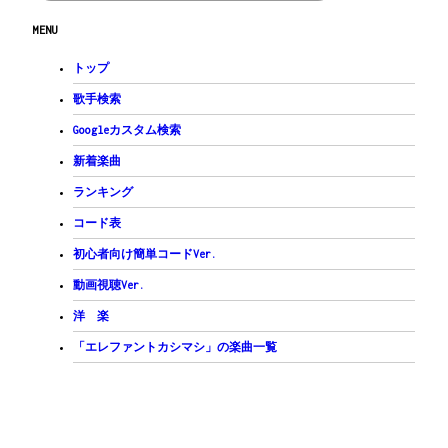
C
G
MENU
10代　憎しみと愛入り交じった目で世間を罵り
Am
20代　悲しみを知って
トップ
F
目を背けたくって町を彷徨い歩き
歌手検索
C
G
E7
Googleカスタム検索
30代　愛する人のためのこの命だってことに
Am
F
G
C
Csus4
/
C
C#dim
/
新着楽曲
　あぁ　気付いたな
Dm
Am
ランキング
季節は過ぎて　それぞれの空
D7
G
G
コード表
　オマエこの頃　何想う
G!
C
初心者向け簡単コードVer.
　さあ　がんばろうぜ！
E7
動画視聴Ver.
負けるなよ　そうさ　オマエの
F
Fm
G
洋 楽
輝きはいつだって　オレの宝 物
C
/
C
/
「エレファントカシマシ」の楽曲一覧
でっかく生きようぜ！
E7
F
オマエは今日もどこかで　不器用に
Fm
G
G#→
この日々と　きっと　戦っていることだろう
G#
/
A#
/
C
/
C
/