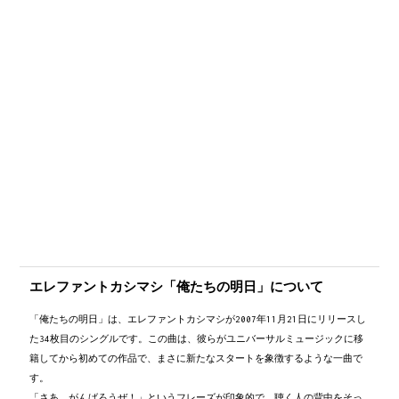
間奏
G#
/
A#
/
G
/
G
/
G
/
G→
間奏
G!
C
　さあ　がんばろうぜ！
E7
F
輝き求め暮らしてきたそんな想いが
Fm
G
いつだって　オレたちの宝 物
C
/
C
/
さあ　でかけようぜ！
E7
いつもの景色　この空の下
F
いつかどでかい　どでかい
Fm
G
C
Csus4
/
C
/
　虹をかけようよ
C
さあ　がんばろうぜ！
エレファントカシマシ「俺たちの明日」について
E7
負けるなよ　そうさ　オマエが
「俺たちの明日」は、エレファントカシマシが2007年11月21日にリリースし
F
Fm
G
いつかくれた優しさが　今でも宝 物
た34枚目のシングルです。この曲は、彼らがユニバーサルミュージックに移
C
/
C
/
籍してから初めての作品で、まさに新たなスタートを象徴するような一曲で
でっかく生きようぜ！
す。
E7
F
誓った遠いあの空忘れないぜ
「さあ、がんばろうぜ！」というフレーズが印象的で、聴く人の背中をそっ