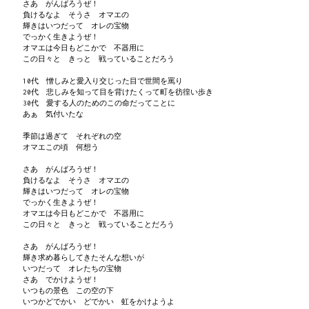
さあ がんばろうぜ！
負けるなよ そうさ オマエの
輝きはいつだって オレの宝物
でっかく生きようぜ！
オマエは今日もどこかで 不器用に
この日々と きっと 戦っていることだろう
10代 憎しみと愛入り交じった目で世間を罵り
20代 悲しみを知って目を背けたくって町を彷徨い歩き
30代 愛する人のためのこの命だってことに
あぁ 気付いたな
季節は過ぎて それぞれの空
オマエこの頃 何想う
さあ がんばろうぜ！
負けるなよ そうさ オマエの
輝きはいつだって オレの宝物
でっかく生きようぜ！
オマエは今日もどこかで 不器用に
この日々と きっと 戦っていることだろう
さあ がんばろうぜ！
輝き求め暮らしてきたそんな想いが
いつだって オレたちの宝物
さあ でかけようぜ！
いつもの景色 この空の下
いつかどでかい どでかい 虹をかけようよ