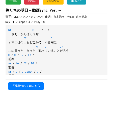
再生
停止
3秒戻る
最初へ
俺たちの明日～動画sync Ver.～
歌手: エレファントカシマシ/
作詞: 宮本浩次 作曲: 宮本浩次
Key: E / Capo：4 / Play：C
G!
C
/
C
/
　さあ　がんばろうぜ！
E7
F
オマエは今日もどこかで　不器用に
Fm
G
C→
この日々と　きっと　戦っていることだろう
C
/
C
/
E7
/
E7
/
前奏
Am
/
Am
/
D7
/
D7
/
前奏
Dm
/
G
/
C
Csus4
/
C
/
前奏
C
G
どうだい？　近頃仕事は忙しいのかい？
「標準Ver.」はこちら
Am
どうだい？　かみさんは元気か？
F
子供は大きくなったかい？
C
G
E7
実は昨日　オマエとつるんで歩く夢を見たんだ