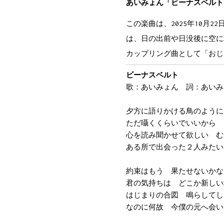
C
E
あいみょん「ビーナスベルト
ゆるやかに伸びる　この坂の
F
G
この楽曲は、2025年10月
終わりなんて無くたっていい
は、日の出前や日没後に空に
C
Em
カップリング曲として「おじ
何話してたか　分からなくな
G
Csu
ビーナスベルト
笑っちゃったの　覚えてる？
歌：あいみょん 詞：あいみ
C...
明らかに染まる
夕方に語りかける鳥のように
ただ囁くくらいでいいから
心を読み聞かせて欲しい む
ある所で出会った２人みたい
約束はもう 果たせないかな
君の気持ちは どこか新しい
はじまりの合図 鳴らしてし
なのに何故 今僕の元へ会い