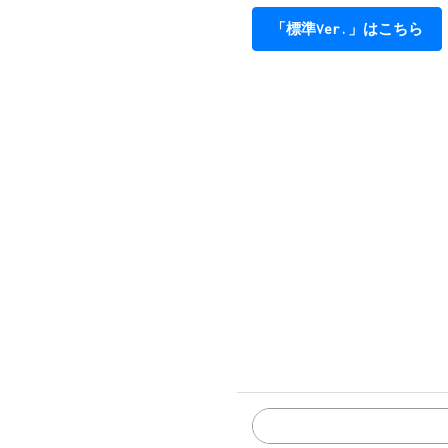
ある所で出会った２人みたい
「標準Ver.」はこちら
Em
F
Em
A
約束はもう　果たせないかな
Dm7
G
君の気持ちは　どこか新しい
Em
F
はじまりの合 図　鳴らして
F
G
なのに何故　今僕の元へ会い
C
Em
/
明らかに染まる　君の頬
F
G
泣いたりしたんだろうな　隠
C
Em
/
Em
崩れた砂場に　残る跡
F
G
Csu
蹴り飛ばした想いを教えて
C
A
つまりは僕にまだ可能性が有
F
G