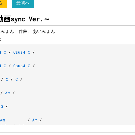
る
最初へ
ync Ver.～
いみょん 作曲: あいみょん
C
4
C
/
Csus4
C
/
4
C
/
Csus4
C
/
/
C
/
C
/
/
Am
/
G
/
Am
/
Am
/
かし、むかし
C
/
C
/