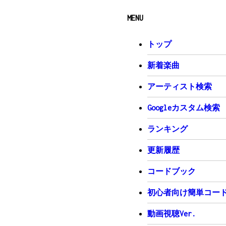
君の表情見てれば分かったよ
MENU
C
卑怯な女だって思われるのが
トップ
F
G
C
/
新しい場所が気になる事も
新着楽曲
Em
F
正直辛いけど　ちょっぴり慣
アーティスト検索
Dm7
G
それも切ない気がして　悲し
Googleカスタム検索
Em
F
それを突き抜けるほど　期待
ランキング
F
G
まだ帰らないでいてほしい
更新履歴
Dm7
Am
Gsus4
/
G
/
君に　　君に
コードブック
C
E
ゆるやかに伸びる　この坂の
初心者向け簡単コードV
F
G
動画視聴Ver.
終わりなんて無くたっていい
C
Em