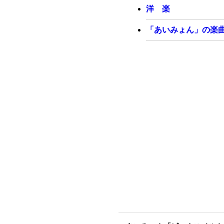
洋 楽
何話してたか　分からなくな
G
C
「あいみょん」の楽
笑っちゃったの　覚えてる？
Am
F
G
A
僕ら　何度だってすれ違った
F
G
Am
何度だって　離れたんだ
Em
Am
F
今もただ　 試練を与えられ
G
/
G
/
G
/
きっと
C
Em
/
明らかに染まる　君の頬
F
G
泣いたりしたんだろうな　隠
C
Em
/
Em
崩れた砂場に　残る跡
F
G
Csu
蹴り飛ばした想いを教えて