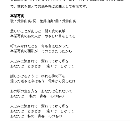
で、世代を超えて共感を呼ぶ楽曲として有名です。
卒業写真
歌：荒井由実/詞：荒井由実/曲：荒井由実
悲しいことがあると 開く皮の表紙
卒業写真のあの人は やさしい目をしてる
町でみかけたとき 何も言えなかった
卒業写真の面影が そのままだったから
人ごみに流されて 変わってゆく私を
あなたは ときどき 遠くで しかって
話しかけるように ゆれる柳の下を
通った道さえ今はもう 電車から見るだけ
あの頃の生き方を あなたは忘れないで
あなたは 私の 青春 そのもの
人ごみに流されて 変わってゆく私を
あなたは ときどき 遠くで しかって
あなたは 私の 青春 そのもの