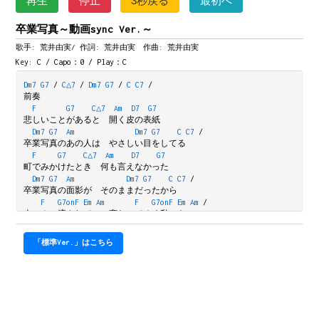
再生
停止
3秒戻る
最初へ
卒業写真～動画sync Ver.～
歌手: 荒井由実/
作詞: 荒井由実 作曲: 荒井由実
Key: C / Capo：0 / Play：C
Dm7
G7
/
C△7
/
Dm7
G7
/
C
C7
/
前奏
F
G7
C△7
Am
D7
G7
悲しいことがあると　開く皮の表紙
Dm7
G7
Am
Dm7
G7
C
C7
/
卒業写真のあの人は　やさしい目をしてる
F
G7
C△7
Am
D7
G7
町でみかけたとき　何も言えなかった
Dm7
G7
Am
Dm7
G7
C
C7
/
卒業写真の面影が　そのままだったから
F
G7onF
Em
Am
F
G7onF
Em
Am
/
人ごみに流されて　　変わってゆく私　を
Dm7
G7
C
Am
Dm7
G7
C
C7
/
あなたは　ときどき　 遠くで　しかって
「標準Ver.」はこちら
F
G7
/
C△7
/
Am
D7
/
G7
/
間奏
Dm7
G7
/
Am
/
Dm7
G7
/
C
C7
/
間奏
F
G7
C△7
Am
D7
G7
話しかけるように　ゆれる 柳の下を