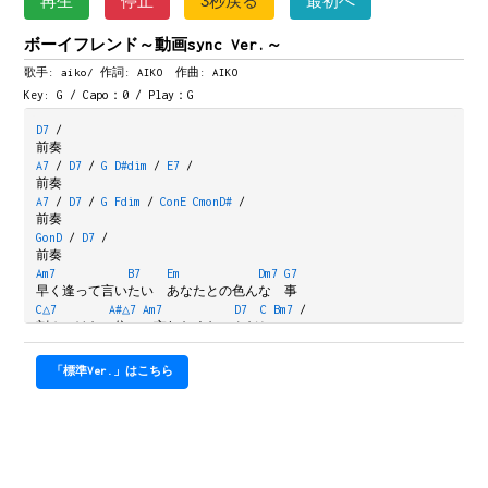
再生
停止
3秒戻る
最初へ
ボーイフレンド～動画sync Ver.～
歌手: aiko/
作詞: AIKO 作曲: AIKO
Key: G / Capo：0 / Play：G
D7
/
前奏
A7
/
D7
/
G
D#dim
/
E7
/
前奏
A7
/
D7
/
G
Fdim
/
ConE
CmonD#
/
前奏
GonD
/
D7
/
前奏
Am7
B7
Em
Dm7
G7
早く逢って言いたい　あなたとの色んな　事
C△7
A#△7
Am7
D7
C
Bm7
/
刻みつけたい位　　忘れたくないんだと
Am7
B7
Em
Dm7
G7
早く逢って抱きたい　全ての始まりがあなたとで
「標準Ver.」はこちら
C△7
A#△7
Am7
D7
本当に良かったと　心から思ってる
C
Bm7
Em
唇（くちびる）かんで　指で触って
Am7
D7
あなたとのキス　確かめてたら