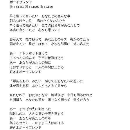
ボーイフレンド
歌：aiko/詞：AIKO/曲：AIKO
早く逢って言いたい あなたとの色んな事
刻みつけたい位 忘れたくないんだと
早く逢って抱きたい 全ての始まりがあなたとで
本当に良かったと 心から思ってる
唇かんで 指で触って あなたとのキス 確かめてたら
雨が止んで 星がこぼれて 小さな部屋に 迷い込んだ
あー テトラポット登って
てっぺん先睨んで 宇宙に靴飛ばそう
あー あなたがあたしの頬に
ほおずりすると 二人の時間は止まる
好きよボーイフレンド
「形あるもの」みたい 感じてるあなたへの想いに
体が震える程 あたしぐっときてるから
哀れな昨日 おだやかな今 地球儀は 今日も回るけれど
只明日も あなたの事を 限りなく想って 歌うだろう
あー まつげの先に刺さった
陽射しの上 大きな雲の中突き進もう
あー あなたがあたしの耳を
熱くさせたら このまま二人はゆける
好きよボーイフレンド