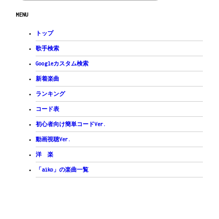
E7
Am7
D7
Em
D#aug
GonD
/
C#dim
C
/
MENU
陽射しの上 大きな雲の中突き進　　もう
A7
D7
G
F#
/
あー　あなたがあたしの耳を
トップ
E7
C
D7
Bm7
Em
熱くさせたら　このまま二人はゆける
歌手検索
Am7
G#△7
Googleカスタム検索
好きよボーイフレンド
A7
/
D7
/
A7
/
D7
/
A7
/
D7
/
新着楽曲
間奏
G
Fdim
/
ConE
CmonD#
/
GonD
C#dim
/
C
/
ランキング
間奏
D7
/
D7
/
コード表
間奏
Bm7
Em
初心者向け簡単コードVer.
唇（くちびる）かんで　指で触って
Am7
D7
動画視聴Ver.
あなたとのキス　確かめてたら
Bm7
C
洋 楽
雨が止んで　星がこぼれて
D7
E7
/
E7
/
「aiko」の楽曲一覧
小さな部屋に　迷い込んだ
A7
D7
G
F#
/
あー　テトラポット登って
E7
Am7
D7
Em
D#aug
GonD
/
C#dim
C
/
てっぺん先睨んで 宇宙に靴 飛ば　そう
A7
D7
G
F#
/