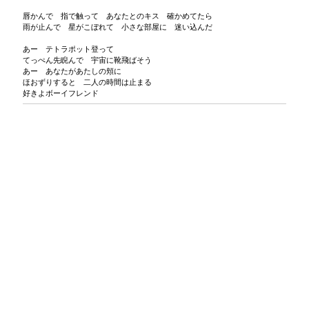
唇かんで 指で触って あなたとのキス 確かめてたら
雨が止んで 星がこぼれて 小さな部屋に 迷い込んだ
あー テトラポット登って
てっぺん先睨んで 宇宙に靴飛ばそう
あー あなたがあたしの頬に
ほおずりすると 二人の時間は止まる
好きよボーイフレンド