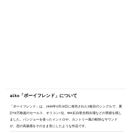
あー　あなたがあたしの頬に
E7
C
D7
Bm7
Em
ほおずりすると　二人の時間は止まる
Am7
G#△7
好きよボーイフレンド
A7
/
D7
/
G
F#
/
E7
/
後奏
A7
/
D7
/
G
Fdim
/
ConE
CmonD#
/
後奏
GonD
/
D7
/
D7
/
G...
後奏
aiko「ボーイフレンド」について
「ボーイフレンド」は、2000年9月20日に発売された6枚目のシングルで、累
計50万枚超のセールス、オリコン1位、NHK紅白歌合戦出場などの実績を残し
ました。バンジョーを使ったイントロや、カントリー風の軽快なサウンド
が、恋の高揚感をそのまま音にしたような作品です。