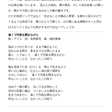
の心情を描いています。 恋人との別れ、夢の喪失、そして自分自身への誓い
が、静かで力強く語られるのがこの曲の魅力です。
ただの失恋ソングではなく「生きることの痛みと希望」を静かに語りかけて
くるような作品です。夜にひとりで聴くと、心の奥にある感情がそっと浮か
び上がってくるような気がするのではないでしょうか。
遠くで汽笛を聞きながら
歌：アリス 詞：谷村新司 曲：堀内孝雄
悩みつづけた日々が まるで嘘のように
忘れられる時が 来るまで心を閉じたまま
暮ら してゆこう 遠くで汽笛を聞きながら
何もいいことが なかったこの街で
俺を見捨てた女（ひと）を 恨んで生きるより
幼い心に秘めた むなしい涙の捨て場所を
さがしてみたい 遠くで汽笛を聞きながら
何もいいことが なかったこの街で
せめて一夜の夢と 泣いて泣き明かして
自分の言葉に嘘は つくまい人を裏切るまい
生きてゆきたい 遠くで汽笛を聞きながら
何もいいことが なかったこの街で