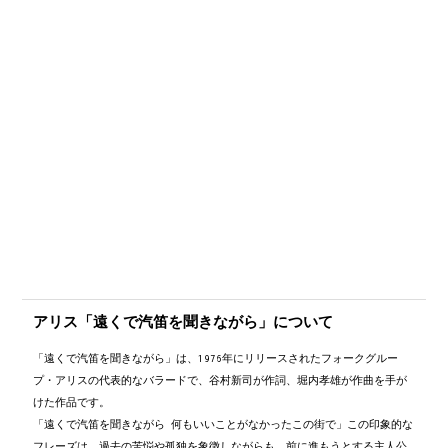
アリス「遠くで汽笛を聞きながら」について
「遠くで汽笛を聞きながら」は、1976年にリリースされたフォークグルー
プ・アリスの代表的なバラードで、谷村新司が作詞、堀内孝雄が作曲を手が
けた作品です。
「遠くで汽笛を聞きながら 何もいいことがなかったこの街で」この印象的な
フレーズは、過去の苦悩や孤独を象徴しながらも、前に進もうとする主人公