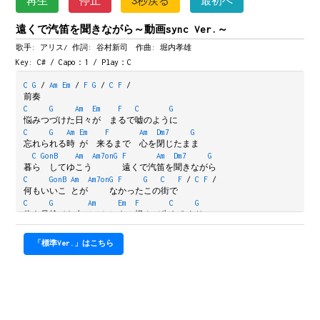
再生
停止
3秒戻る
最初へ
遠くで汽笛を聞きながら～動画sync Ver.～
歌手: アリス/
作詞: 谷村新司 作曲: 堀内孝雄
Key: C# / Capo：1 / Play：C
C
G
/
Am
Em
/
F
G
/
C
F
/
前奏
C
G
Am
Em
F
C
G
悩みつづけた日々が　まるで嘘のように
C
G
Am
Em
F
Am
Dm7
G
忘れられる時 が　来るまで　心を閉じたまま
C
GonB
Am
Am7onG
F
Am
Dm7
G
暮ら　してゆこう　　　 遠くで汽笛を聞きながら
C
GonB
Am
Am7onG
F
G
C
F
/
C
F
/
何もいいこ とが　　 なかったこの街で
C
G
Am
Em
F
C
G
俺を見捨てた女（ひと）を　恨んで生きるより
C
G
Am
Em
F
Am
Dm7
G
幼い心に秘めた　むなしい　涙の捨て場所を
「標準Ver.」はこちら
C
GonB
Am
Am7onG
F
Am
Dm7
G
さが　してみたい　　　 遠くで汽笛を聞きながら
C
GonB
Am
Am7onG
F
G
C
F
/
C
G
/
何もいいこ とが　 なかったこの街で
C
G
/
Am
Em
/
F
C
/
G
/
間奏