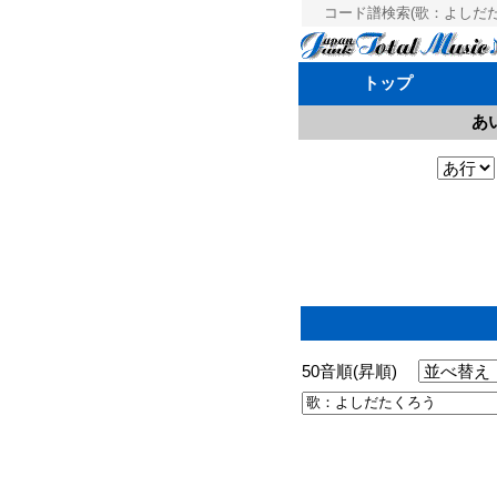
コード譜検索(歌：よしだたく
トップ
あ
50音順(昇順)