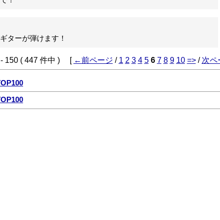
で！
ギターが弾けます！
 150 ( 447 件中 ) [
←前ページ
/
1
2
3
4
5
6
7
8
9
10
=>
/
次ペ
P100
P100