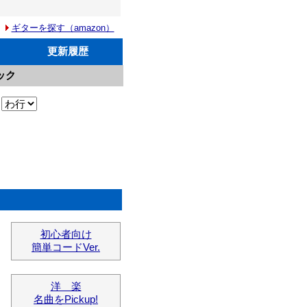
ギターを探す（amazon）
更新履歴
ック
初心者向け
簡単コードVer.
洋 楽
名曲をPickup!