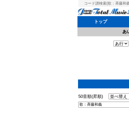
コード譜検索(歌：斉藤和義 
トップ
あ
50音順(昇順)