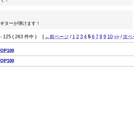
で！
ギターが弾けます！
 125 ( 263 件中 ) [
←前ページ
/
1
2
3
4
5
6
7
8
9
10
=>
/
次ペ
P100
P100