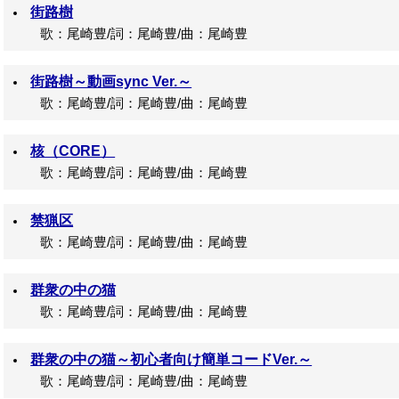
街路樹
歌：尾崎豊/詞：尾崎豊/曲：尾崎豊
街路樹～動画sync Ver.～
歌：尾崎豊/詞：尾崎豊/曲：尾崎豊
核（CORE）
歌：尾崎豊/詞：尾崎豊/曲：尾崎豊
禁猟区
歌：尾崎豊/詞：尾崎豊/曲：尾崎豊
群衆の中の猫
歌：尾崎豊/詞：尾崎豊/曲：尾崎豊
群衆の中の猫～初心者向け簡単コードVer.～
歌：尾崎豊/詞：尾崎豊/曲：尾崎豊