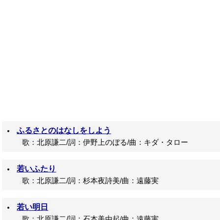
ふるさとのはなしをしよう
歌：北原謙二/詞：伊野上のぼる/曲：キダ・タロー
若いふたり
歌：北原謙二/詞：杉本夜詩美/曲：遠藤実
若い明日
歌：北原謙二/詞：石本美由起/曲：遠藤実