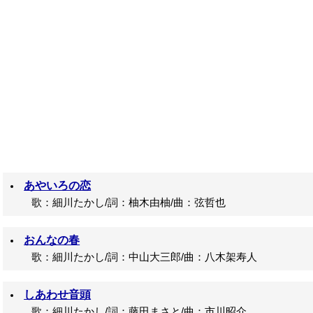
あやいろの恋
歌：細川たかし/詞：柚木由柚/曲：弦哲也
おんなの春
歌：細川たかし/詞：中山大三郎/曲：八木架寿人
しあわせ音頭
歌：細川たかし/詞：藤田まさと/曲：市川昭介