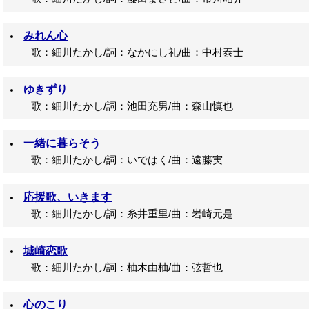
みれん心
歌：細川たかし/詞：なかにし礼/曲：中村泰士
ゆきずり
歌：細川たかし/詞：池田充男/曲：森山慎也
一緒に暮らそう
歌：細川たかし/詞：いではく/曲：遠藤実
応援歌、いきます
歌：細川たかし/詞：糸井重里/曲：岩崎元是
城崎恋歌
歌：細川たかし/詞：柚木由柚/曲：弦哲也
心のこり