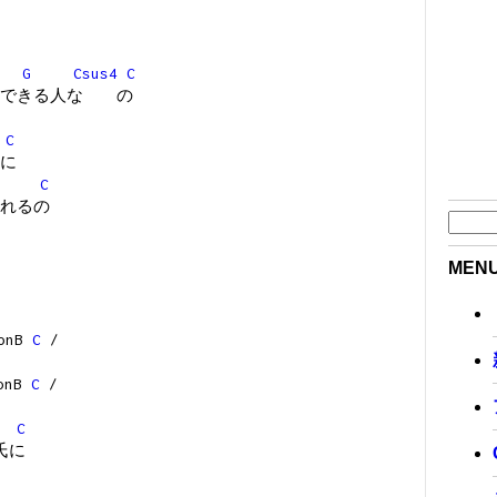
G
Csus4
C
敬できる人な の
C
に
C
れるの
MEN
onB
C
/
onB
C
/
C
氏に