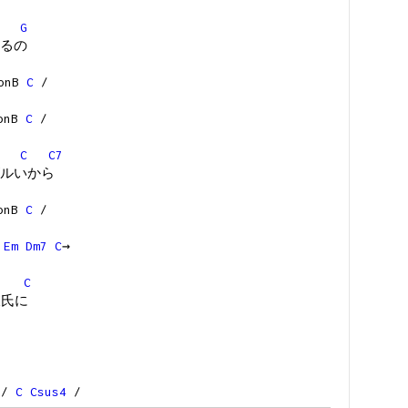
G
るの
onB
C
/
onB
C
/
C
C7
ルいから
onB
C
/
Em
Dm7
C
→
C
彼氏に
/
C
Csus4
/