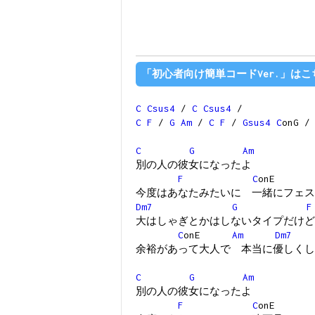
「初心者向け簡単コードVer.」はこ
C
Csus4
/
C
Csus4
/
C
F
/
G
Am
/
C
F
/
Gsus4
C
onG /
C
G
Am
別の人の彼女になったよ
F
C
onE
今度はあなたみたいに 一緒にフェス
Dm7
G
F
大はしゃぎとかはしないタイプだけど
C
onE
Am
Dm7
余裕があって大人で 本当に優しくし
C
G
Am
別の人の彼女になったよ
F
C
onE