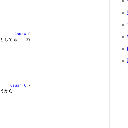
Csus4
C
んとしてる の
Csus4
C
/
うから