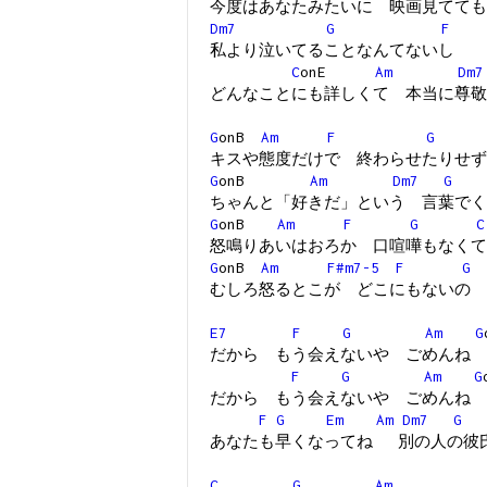
今度はあなたみたいに 映画見てても
Dm7
G
F
私より泣いてることなんてないし
C
onE
Am
Dm7
どんなことにも詳しくて 本当に尊
G
onB
Am
F
G
キスや態度だけで 終わらせたりせず
G
onB
Am
Dm7
G
ちゃんと「好きだ」という 言葉でく
G
onB
Am
F
G
C
怒鳴りあいはおろか 口喧嘩もなくて
G
onB
Am
F#m7-5
F
G
むしろ怒るとこが どこにもないの
E7
F
G
Am
G
だから もう会えないや ごめんね
F
G
Am
G
だから もう会えないや ごめんね
F
G
Em
Am
Dm7
G
あなたも早くなってね 別の人の彼
C
G
Am