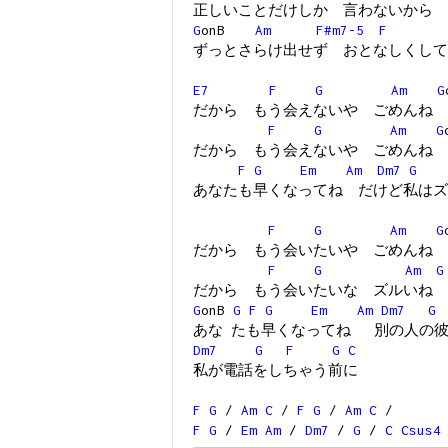
正しいことだけしか 言わないから
G
onB
Am
F#m7-5
F
ずっとさらけ出せず おとなしくして
E7
F
G
Am
G
だから もう会えないや ごめんね
F
G
Am
G
だから もう会えないや ごめんね
F
G
Em
Am
Dm7
G
あなたも早くなってね だけど私はズ
F
G
Am
G
だから もう会いたいや ごめんね
F
G
Am
G
だから もう会いたいな ズルいね
G
onB
G
F
G
Em
Am
Dm7
G
あな たも早くなってね 別の人の
Dm7
G
F
G
C
私が電話をしちゃう前に
F
G
/
Am
C
/
F
G
/
Am
C
/
F
G
/
Em
Am
/
Dm7
/
G
/
C
Csus4