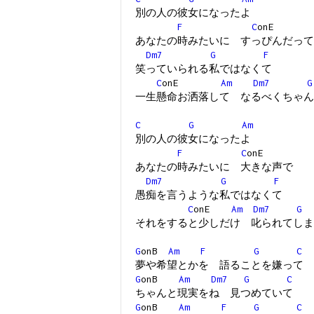
別の人の彼女になったよ
F
C
onE
あなたの時みたいに すっぴんだって
Dm7
G
F
笑っていられる私ではなくて
C
onE
Am
Dm7
G
一生懸命お洒落して なるべくちゃ
C
G
Am
別の人の彼女になったよ
F
C
onE
あなたの時みたいに 大きな声で
Dm7
G
F
愚痴を言うような私ではなくて
C
onE
Am
Dm7
G
それをすると少しだけ 叱られてしま
G
onB
Am
F
G
C
夢や希望とかを 語ることを嫌って
G
onB
Am
Dm7
G
C
ちゃんと現実をね 見つめていて
G
onB
Am
F
G
C