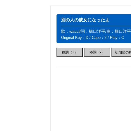
別の人の彼女になったよ
歌：wacci/詞：橋口洋平/曲：橋口洋平
Original Key：D / Capo：2 / Play：C