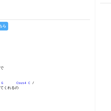
ちら
で
G
Csus4
C
/
てくれるの