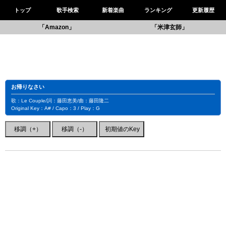
トップ
歌手検索
新着楽曲
ランキング
更新履歴
「Amazon」
「米津玄師」
お帰りなさい
歌：Le Couple/詞：藤田恵美/曲：藤田隆二
Original Key：A# / Capo：3 / Play：G