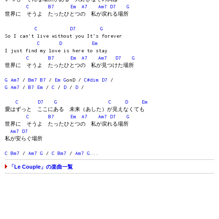
C
B7
Em
A7
Am7
D7
G
世界に そうよ たったひとつの 私が戻れる場所
C
D7
G
So I can't live without you It's forever
C
D
Em
I just find my love is here to stay
C
B7
Em
A7
Am7
D7
G
世界に そうよ たったひとつの 私が見つけた場所
G
Am7
/
Bm7
B7
/
Em
G
onD /
C#dim
D7
/
G
Am7
/
B7
Em
/
C
/
D
/
D
/
C
D7
G
C
D
Em
愛はずっと ここにある 未来（あした）が見えなくても
C
B7
Em
A7
Am7
D7
G
世界に そうよ たったひとつの 私が戻れる場所
Am7
D7
私が安らぐ場所
C
Bm7
/
Am7
G
/
C
Bm7
/
Am7
G
...
「Le Couple」の楽曲一覧