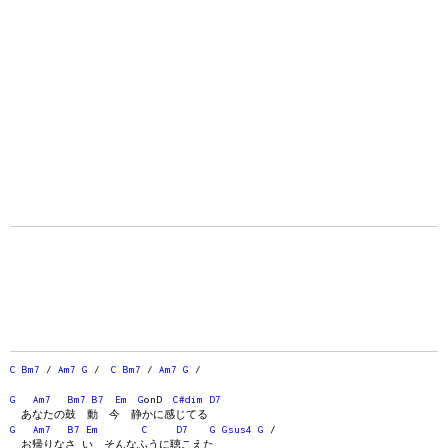
C
Bm7
/
Am7
G
/
C
Bm7
/
Am7
G
/
G
Am7
Bm7
B7
Em
G
onD
C#dim
D7
あなたの鼓 動 今 静かに感じてる
G
Am7
B7
Em
C
D7
G
Gsus4
G
/
お帰りなさ い そんなふうに聴こえた