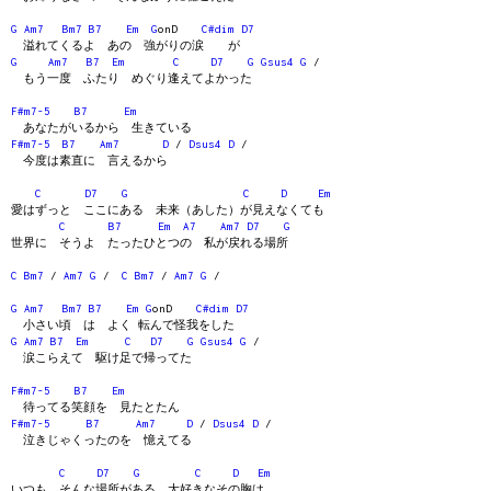
G
Am7
Bm7
B7
Em
G
onD
C#dim
D7
溢れてくるよ あの 強がりの涙 が
G
Am7
B7
Em
C
D7
G
Gsus4
G
/
もう一度 ふたり めぐり逢えてよかった
F#m7-5
B7
Em
あなたがいるから 生きている
F#m7-5
B7
Am7
D
/
Dsus4
D
/
今度は素直に 言えるから
C
D7
G
C
D
Em
愛はずっと ここにある 未来（あした）が見えなくても
C
B7
Em
A7
Am7
D7
G
世界に そうよ たったひとつの 私が戻れる場所
C
Bm7
/
Am7
G
/
C
Bm7
/
Am7
G
/
G
Am7
Bm7
B7
Em
G
onD
C#dim
D7
小さい頃 は よく 転んで怪我をした
G
Am7
B7
Em
C
D7
G
Gsus4
G
/
涙こらえて 駆け足で帰ってた
F#m7-5
B7
Em
待ってる笑顔を 見たとたん
F#m7-5
B7
Am7
D
/
Dsus4
D
/
泣きじゃくったのを 憶えてる
C
D7
G
C
D
Em
いつも そんな場所がある 大好きなその胸は