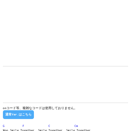
onコード等、複雑なコードは使用しておりません。
通常Ver.はこちら
G
F
C
Cm
Woo Smile Together, Smile Together, Smile Together