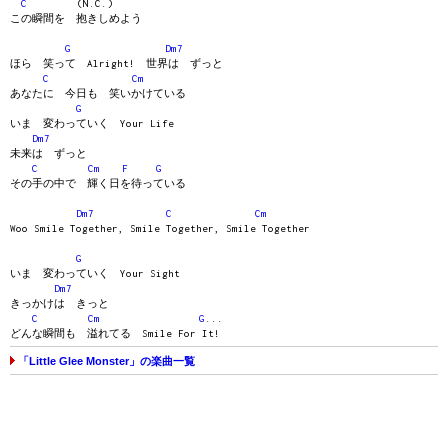
C
(N.C.)
この瞬間を 抱きしめよう
G
Dm7
ほら 笑って Alright! 世界は ずっと
C
Cm
あなたに 今日も 笑いかけている
G
いま 変わっていく Your Life
Dm7
未来は ずっと
C
Cm
F
G
その手の中で 輝く日を待っている
Dm7
C
Cm
Woo Smile Together, Smile Together, Smile Together
G
いま 変わっていく Your Sight
Dm7
きっかけは きっと
C
Cm
G
...
どんな瞬間も 溢れてる Smile For It!
「Little Glee Monster」の楽曲一覧