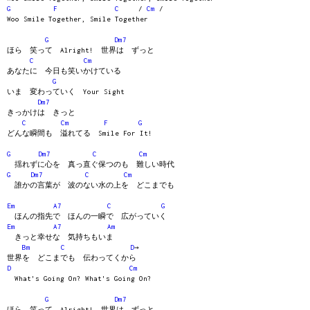
G
F
C
/
Cm
/
Woo Smile Together, Smile Together
G
Dm7
ほら 笑って Alright! 世界は ずっと
C
Cm
あなたに 今日も笑いかけている
G
いま 変わっていく Your Sight
Dm7
きっかけは きっと
C
Cm
F
G
どんな瞬間も 溢れてる Smile For It!
G
Dm7
C
Cm
揺れずに心を 真っ直ぐ保つのも 難しい時代
G
Dm7
C
Cm
誰かの言葉が 波のない水の上を どこまでも
Em
A7
C
G
ほんの指先で ほんの一瞬で 広がっていく
Em
A7
Am
きっと幸せな 気持ちもいま
Bm
C
D
→
世界を どこまでも 伝わってくから
D
Cm
What's Going On? What's Going On?
G
Dm7
ほら 笑って Alright! 世界は ずっと