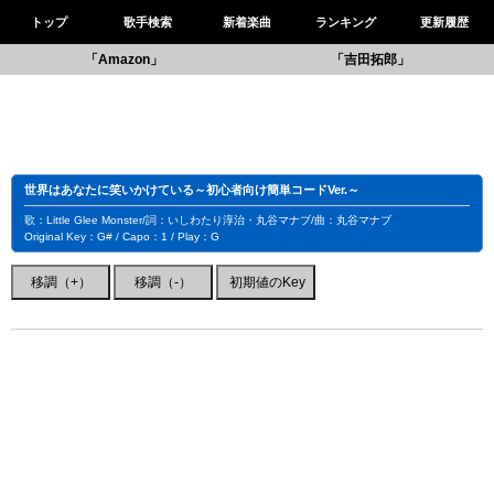
トップ
歌手検索
新着楽曲
ランキング
更新履歴
「Amazon」
「吉田拓郎」
世界はあなたに笑いかけている～初心者向け簡単コードVer.～
歌：Little Glee Monster/詞：いしわたり淳治・丸谷マナブ/曲：丸谷マナブ
Original Key：G# / Capo：1 / Play：G