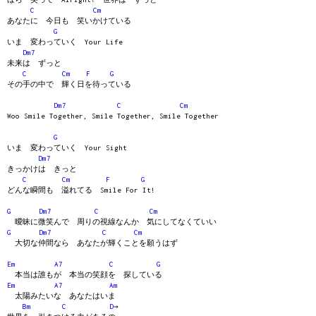
C
Cm
あなたに 今日も 笑いかけている
G
いま 変わっていく Your Life
Dm7
未来は ずっと
C
Cm
F
G
その手の中で 輝く日を待っている
Dm7
C
Cm
Woo Smile Together, Smile Together, Smile Together
G
いま 変わっていく Your Sight
Dm7
きっかけは きっと
C
Cm
F
G
どんな瞬間も 溢れてる Smile For It!
G
Dm7
C
Cm
曖昧に微笑んで 周りの視線なんか 気にしてなくていい
G
Dm7
C
Cm
大切な仲間なら あなたが輝くことを願うはず
Em
A7
C
G
本当は誰もが 本当の笑顔を 探している
Em
A7
Am
太陽みたいな あなたはいま
Bm
C
D
→