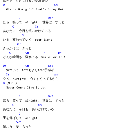
世界を 引きつける力があるの
D
Cm
What's Going On? What's Going On?
G
Dm7
ほら 笑って Alright! 世界は ずっと
C
Cm
あなたに 今日も笑いかけている
G
いま 変わっていく Your Sight
Dm7
きっかけは きっと
C
Cm
F
D#
どんな瞬間も 溢れてる Smile For It!!
D#
Gm
Dm7
気づいて いつもよりいい予感が
Cm
Am
ＯＫ! Alright! 心くすぐってるから
D
(N.C.)
Never Gonna Give It Up!
G
Dm7
ほら 笑って Alright! 世界は ずっと
C
Cm
あなたに 今日も 笑いかけている
G
手を伸ばして Alright!
Dm7
繋ごう 愛 もっと