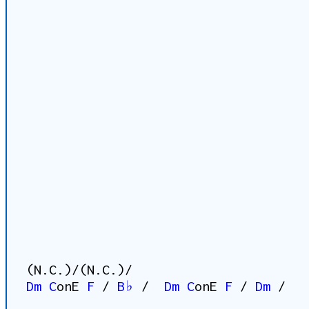
(N.C.)/(N.C.)/
Dm
C
onE
F
/
B♭
/
Dm
C
onE
F
/
Dm
/