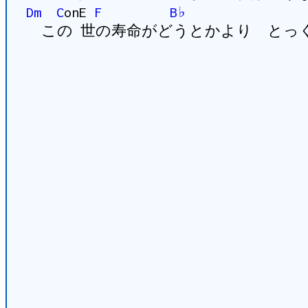
Dm
C
onE
F
B♭
この 世の寿命がどうとかより とっ