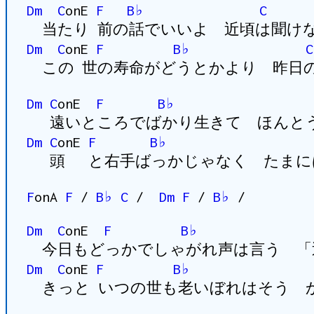
Dm
C
onE
F
B♭
C
当たり 前の話でいいよ 近頃は聞け
Dm
C
onE
F
B♭
C
この 世の寿命がどうとかより 昨日
Dm
C
onE
F
B♭
遠いところでばかり生きて ほんと
Dm
C
onE
F
B♭
頭 と右手ばっかじゃなく たまに
F
onA
F
/
B♭
C
/
Dm
F
/
B♭
/
Dm
C
onE
F
B♭
今日もどっかでしゃがれ声は言う 「近
Dm
C
onE
F
B♭
きっと いつの世も老いぼれはそう 