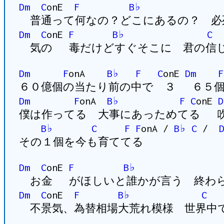
Dm
C
onE
F
B♭
普通って何なの？どこにあるの？ 必
Dm
C
onE
F
B♭
C
気の 毒だけどすぐそこに 君の信じ
Dm
F
onA
B♭
F
C
onE
Dm
F
６０億個の当たり前の中で ３ ６５個
Dm
F
onA
B♭
F
C
onE
D
僕は作ってる 大事にあっためてる 
B♭
C
F
F
onA /
B♭
C
/
その１個を今も育ててる
Dm
C
onE
F
B♭
お金 がほしいと誰かが言う 終わら
Dm
C
onE
F
B♭
C
不景気、為替相場大荒れ模様 世界中