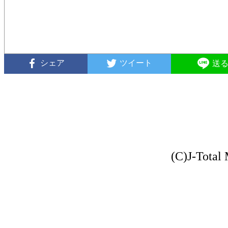
シェア
ツイート
送
(C)J-Total 