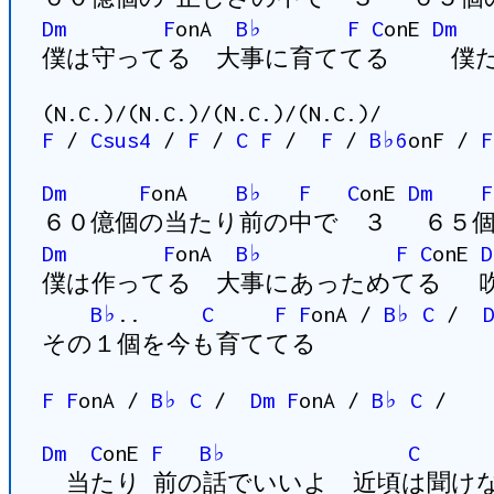
Dm
F
onA
B♭
F
C
onE
Dm
僕は守ってる 大事に育ててる 僕だ
(N.C.)/(N.C.)/(N.C.)/(N.C.)/
F
/
Csus4
/
F
/
C
F
/
F
/
B♭6
onF /
F
Dm
F
onA
B♭
F
C
onE
Dm
F
６０億個の当たり前の中で ３ ６５個
Dm
F
onA
B♭
F
C
onE
D
僕は作ってる 大事にあっためてる 
B♭
..
C
F
F
onA /
B♭
C
/
その１個を今も育ててる
F
F
onA /
B♭
C
/
Dm
F
onA /
B♭
C
/
Dm
C
onE
F
B♭
C
当たり 前の話でいいよ 近頃は聞け