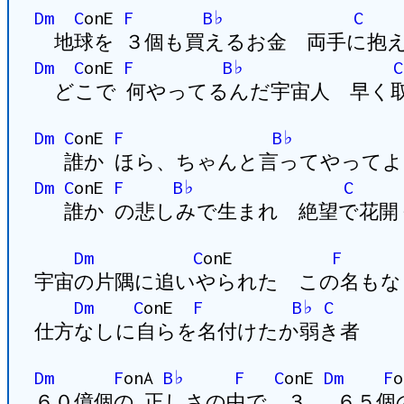
Dm
C
onE
F
B♭
C
地球を ３個も買えるお金 両手に抱
Dm
C
onE
F
B♭
C
どこで 何やってるんだ宇宙人 早く
Dm
C
onE
F
B♭
誰か ほら、ちゃんと言ってやってよ
Dm
C
onE
F
B♭
C
誰か の悲しみで生まれ 絶望で花開
Dm
C
onE
F
宇宙の片隅に追いやられた この名もな
Dm
C
onE
F
B♭
C
仕方なしに自らを名付けたか弱き者
Dm
F
onA
B♭
F
C
onE
Dm
F
６０億個の 正しさの中で ３ ６５個